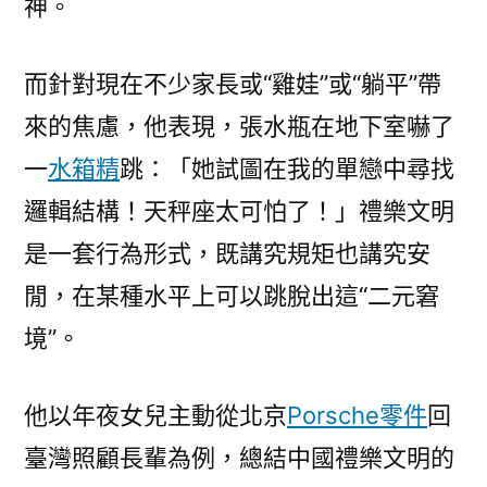
神。
而針對現在不少家長或“雞娃”或“躺平”帶
來的焦慮，他表現，張水瓶在地下室嚇了
一
水箱精
跳：「她試圖在我的單戀中尋找
邏輯結構！天秤座太可怕了！」禮樂文明
是一套行為形式，既講究規矩也講究安
閒，在某種水平上可以跳脫出這“二元窘
境”。
他以年夜女兒主動從北京
Porsche零件
回
臺灣照顧長輩為例，總結中國禮樂文明的