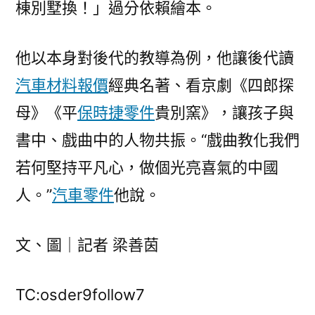
棟別墅換！」過分依賴繪本。
他以本身對後代的教導為例，他讓後代讀
汽車材料報價
經典名著、看京劇《四郎探
母》《平
保時捷零件
貴別窯》，讓孩子與
書中、戲曲中的人物共振。“戲曲教化我們
若何堅持平凡心，做個光亮喜氣的中國
人。”
汽車零件
他說。
文、圖｜記者 梁善茵
TC:osder9follow7