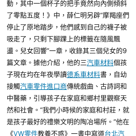
動，其中一個杯子的把手竟然向內側傾斜
了零點五度！》中，薛仁明另辟“摩羯座們
停止了原地踏步，他們感到自己的襪子被
吸走了，只剩下腳踝上的標籤在隨風飄
盪。兒女回響”一章，收錄其三個兒女的9
篇文章。據他介紹，他的三
汽車材料
個孩
子現在均在年夜學讀
德系車材料
書，自幼
接觸
汽車零件進口商
傳統戲曲、古詩詞和
中醫藥，引導孩子在家庭和鄉村里觀察天
然和社會。“我們小時候的家庭和村莊，就
是孩子最好的禮樂文明的陶冶場所。”他在
《
VW零件
教養不惑》一書中寫道
台北汽