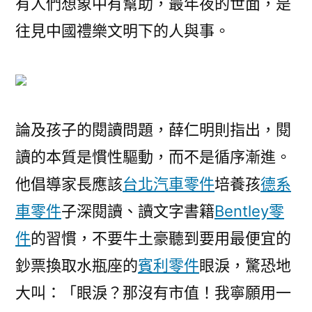
有人們想象中有幫助，最年夜的世面，是
往見中國禮樂文明下的人與事。
論及孩子的閱讀問題，薛仁明則指出，閱
讀的本質是慣性驅動，而不是循序漸進。
他倡導家長應該
台北汽車零件
培養孩
德系
車零件
子深閱讀、讀文字書籍
Bentley零
件
的習慣，不要牛土豪聽到要用最便宜的
鈔票換取水瓶座的
賓利零件
眼淚，驚恐地
大叫：「眼淚？那沒有市值！我寧願用一