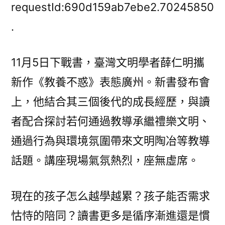
不
requestId:690d159ab7ebe2.70245850
惑，
.
回
歸
11月5日下戰書，臺灣文明學者薛仁明攜
禮
樂
新作《教養不惑》表態廣州。新書發布會
文
上，他結合其三個後代的成長經歷，與讀
OSDER
奧
者配合探討若何通過教導承繼禮樂文明、
斯
通過行為與環境氛圍帶來文明陶冶等教導
德
話題。講座現場氣氛熱烈，座無虛席。
汽
車
零
現在的孩子怎么越學越累？孩子能否需求
件
怙恃的陪同？讀書更多是循序漸進還是慣
明