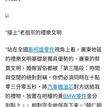
廣
州〉
“接上”老祖宗的禮樂文明
“站在全國
斯柯達零件
視角上看，廣東地區
的禮樂文明基礎是獨具優勢的，廣東的祭
奠文明、婚嫁習俗都被「第三階段：時間
與空間的絕對對稱。你們必須同時在十點
零三分零五秒，將
汽車機油芯
對方送給我
的禮物，放置在吧檯的黃
BMW零件
金分
割點上。」相對完全地保存下來。”薛仁明