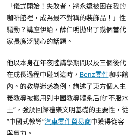
基
「儀式開始！失敗者，將永遠被困在我的
礎：
咖啡館裡，成為最不對稱的裝飾品！」性
臺
灣
驅動？講座伊始，薛仁明拋出了幾個當代
文
家長廣泛關心的話題。
明
學
他以本身在年夜陸講學期間以及三個後代
者
薛
在成長過程中碰到這時，
Benz零件
咖啡館
仁
內。的教導迷惑為例，講述了東方個人主
明
攜
義教導被搬用到中國教導體系后的“不服水
新
土”，強調回歸禮樂文明基礎的主要性，從
作
“中國式教導”
汽車零件貿易商
中獲得從容
表
態
與氣力。