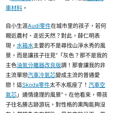
車材料
。
自小生涯
Audi零件
在城市里的孩子，若何
親近農村、走近天然？對此，薛仁明表
現，
水箱水
主要的不是尋找山淨水秀的風
景，而是讓孩子往見“「灰色？那不是我的
主色
油氣分離器改良版
調！那會讓我的非
主流單戀
汽車冷氣芯
變成主流的普通愛
戀！這
Skoda零件
太不水瓶座了！
汽車空
氣芯
」通情達理的風景”。在他看來，帶孩
子往名勝古跡游玩，對性格的熏陶能夠沒