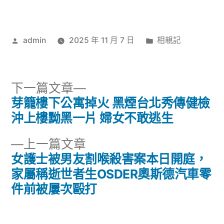
作
分
admin
2025 年 11 月 7 日
相親記
者:
類:
下
下一篇文章
一
芽籠樓下公寓掉火 黑煙台北秀傳健檢
文
篇
沖上樓黝黑一片 婦女不敢逃生
章
文
下
上一篇文章
章:
導
一
女護士被男友割喉殺害案本日開庭，
篇
家屬稱逝世者生OSDER奧斯德汽車零
覽
文
件前被屢次毆打
章: