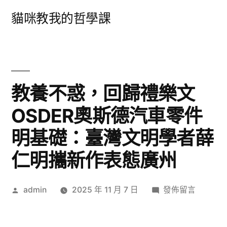
跳
貓咪教我的哲學課
至
主
要
內
教養不惑，回歸禮樂文
容
OSDER奧斯德汽車零件
明基礎：臺灣文明學者薛
仁明攜新作表態廣州
作
在
admin
2025 年 11 月 7 日
發佈留言
者:
〈教
養