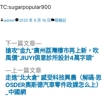
TC:sugarpopular900
作
分
admin
2025 年 9 月 16 日
相親記
者:
類:
下
下一篇文章
一
搶攻“金九”廣州荔灣樓市再上新，吹
文
篇
風價“JIUYI俱意診所設計4萬字頭”
章
文
下
上一篇文章
章:
導
一
走進“北大倉” 感受科技興農（解碼·思
篇
OSDER奧斯德汽車零件政課怎么上）
覽
文
_中國網
章: