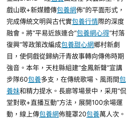
戲山歌+新媒體傳
包養網
佈”的平面形式，
完成傳統文明與古代實
包養行情
際的深度
融會。將“平易近族連合”
包養網心得
“村落
復興”等政策改編成
包養甜心網
鄉村新劇
目，使侗戲從歸納汗青故事轉向傳佈時期
強音。本年，天柱縣組建“金鳳新聲”宣講
步隊60
包養
多支，在傳統歌場、風雨間
包
養妹
和精力提水。長廊等場景中，采用“侃
堂對歌+直播互動”方法，展開100余場運
動，線上傳
包養網
佈籠罩20
包養
萬人次。