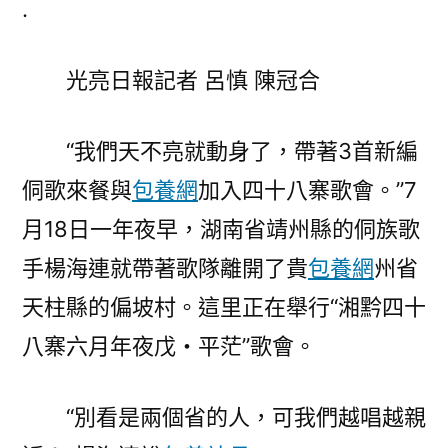
.
行
｜
光亮日報記者 呂慎 陳冠合
貴
州
天
“我們天不亮就動身了，帶著3首新編
柱：
侗歌來餐與
包養網
加入四十八寨歌會。”7
歌
會
月18日一年夜早，湖南省靖州縣的侗族歌
配
手楊海連就帶著歌隊離開了貴
包養網
州省
侗
戲，
天柱縣的偏坡村。這里正在舉行“湘黔四十
專
八寨六月年夜戊・平茫”歌會。
包
養
“別看是兩個省的人，可我們越唱越親
網
心