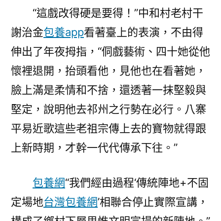
“這戲改得硬是要得！”中和村老村干
謝治金
包養app
看著臺上的表演，不由得
伸出了年夜拇指，“侗戲藝術、四十她從他
懷裡退開，抬頭看他，見他也在看著她，
臉上滿是柔情和不捨，還透著一抹堅毅與
堅定，說明他去祁州之行勢在必行。八寨
平易近歌這些老祖宗傳上去的寶物就得跟
上新時期，才幹一代代傳承下往。”
包養網
“我們經由過程‘傳統陣地+不固
定場地
台灣包養網
’相聯合停止實際宣講，