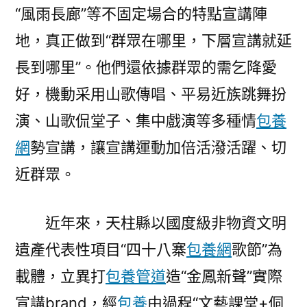
“風雨長廊”等不固定場合的特點宣講陣
地，真正做到“群眾在哪里，下層宣講就延
長到哪里”。他們還依據群眾的需乞降愛
好，機動采用山歌傳唱、平易近族跳舞扮
演、山歌侃堂子、集中戲演等多種情
包養
網
勢宣講，讓宣講運動加倍活潑活躍、切
近群眾。
近年來，天柱縣以國度級非物資文明
遺產代表性項目“四十八寨
包養網
歌節”為
載體，立異打
包養管道
造“金鳳新聲”實際
宣講brand，經
包養
由過程“文藝課堂+侗