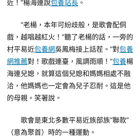
近！”楊海連說
包養站長
。
得
唱
“老楊，本年可紛歧般，是歌會配侗
出
新
戲，越唱越紅火！”聽了老楊的話，一旁的
活
村平易近
包養網
吳鳳梅接上話茬。“對
包養
氣〉
網推薦
對！歌戲連臺，風調雨順！”
包養
楊
海連兒媳，就算這個兒媳和媽媽相處不融
洽，他媽媽也一定會為兒子忍耐。這是他
的母親。笑著說。
歌會是東北多數平易近族部族“聯款”
（意為聚首）時的一種運動。