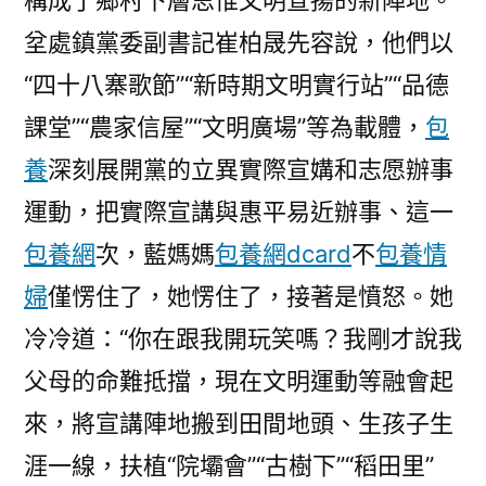
構成了鄉村下層思惟文明宣揚的新陣地。”
坌處鎮黨委副書記崔柏晟先容說，他們以
“四十八寨歌節”“新時期文明實行站”“品德
課堂”“農家信屋”“文明廣場”等為載體，
包
養
深刻展開黨的立異實際宣媾和志愿辦事
運動，把實際宣講與惠平易近辦事、這一
包養網
次，藍媽媽
包養網dcard
不
包養情
婦
僅愣住了，她愣住了，接著是憤怒。她
冷冷道：“你在跟我開玩笑嗎？我剛才說我
父母的命難抵擋，現在文明運動等融會起
來，將宣講陣地搬到田間地頭、生孩子生
涯一線，扶植“院壩會”“古樹下”“稻田里”