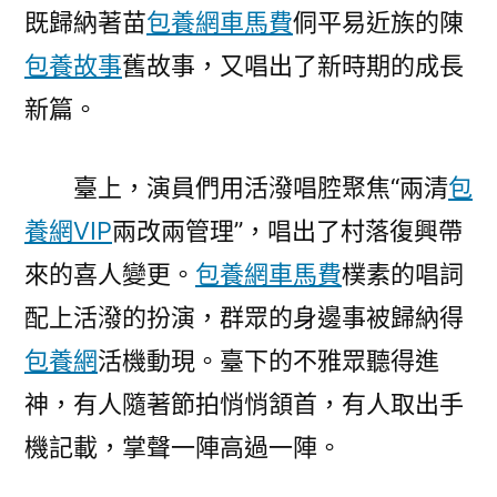
既歸納著苗
包養網車馬費
侗平易近族的陳
包養故事
舊故事，又唱出了新時期的成長
新篇。
臺上，演員們用活潑唱腔聚焦“兩清
包
養網VIP
兩改兩管理”，唱出了村落復興帶
來的喜人變更。
包養網車馬費
樸素的唱詞
配上活潑的扮演，群眾的身邊事被歸納得
包養網
活機動現。臺下的不雅眾聽得進
神，有人隨著節拍悄悄頷首，有人取出手
機記載，掌聲一陣高過一陣。