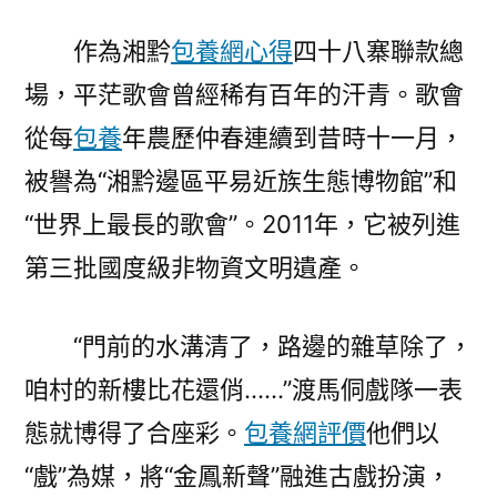
作為湘黔
包養網心得
四十八寨聯款總
場，平茫歌會曾經稀有百年的汗青。歌會
從每
包養
年農歷仲春連續到昔時十一月，
被譽為“湘黔邊區平易近族生態博物館”和
“世界上最長的歌會”。2011年，它被列進
第三批國度級非物資文明遺產。
“門前的水溝清了，路邊的雜草除了，
咱村的新樓比花還俏……”渡馬侗戲隊一表
態就博得了合座彩。
包養網評價
他們以
“戲”為媒，將“金鳳新聲”融進古戲扮演，