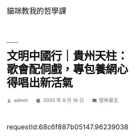
跳
貓咪教我的哲學課
至
主
要
內
文明中國行｜貴州天柱：
容
歌會配侗戲，專包養網心
得唱出新活氣
作
在
admin
2025 年 9 月 16 日
發佈留言
者:
〈文
明
中
requestId:68c6f887b05147.96239038
國