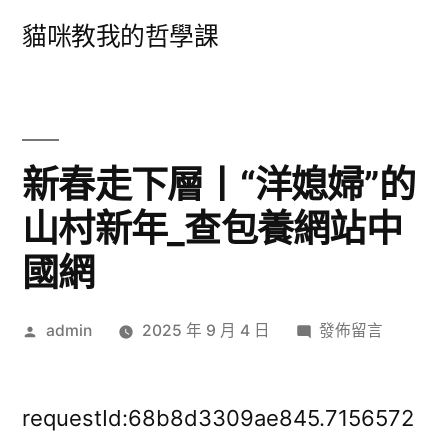
跳
貓咪教我的哲學課
至
主
要
內
新春走下層丨“洋媳婦”的
容
山村新年_查包養網站中
國網
作
在
admin
2025 年 9 月 4 日
發佈留言
者:
〈新
春
走
requestId:68b8d3309ae845.7156572
下