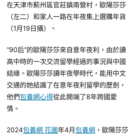
在天津市薊州區官莊鎮南營村，歐陽莎莎
中
國
（左二）和家人一路在年夜集上選購年貨
網〉
（1月19日攝）。
“90后”的歐陽莎莎來自意年夜利，由於讀
高中時的一次交流留學經過的事況與中國
結緣。歐陽莎莎讀年夜學時代，能用中文
交通的她結識了在意年夜利留學的歷劍，
他們
包養網心得
從此開端了8年跨國愛
情。
2024
包養網 花圃
年4月
包養網
，歐陽莎莎