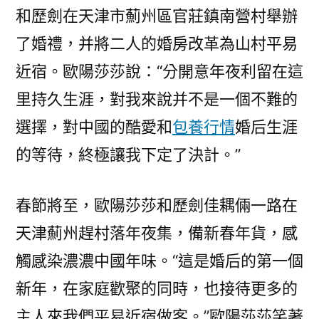
和歷劍在天津市薊州區官莊鎮南營村舉辦
了婚禮，并將二人的婚房改革為山村平易
近宿。歐陽莎莎說：“分開意年夜利留在這
里持久生涯，對我來說并不是一個不難的
選擇，對中國的酷愛和
包養行情
婚后生涯
的等待，終極讓我下定了決計。”
春節將至，歐陽莎莎和歷劍佳耦倆一路在
天津薊州趕村落年夜集，備新春年貨，感
觸感染濃濃中國年味。“這是婚后的第一個
新年，在家庭歡聚的同時，也接待更多的
主人來我們平易近宿做客。”歐陽莎莎笑著