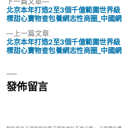
下
下一篇文章
一
北京本年打造2至3個千億範圍世界級
文
篇
標甜心寶物查包養網志性商圈_中國網
章
文
下
上一篇文章
章:
導
一
北京本年打造2至3個千億範圍世界級
篇
標甜心寶物查包養網志性商圈_中國網
覽
文
章:
發佈留言