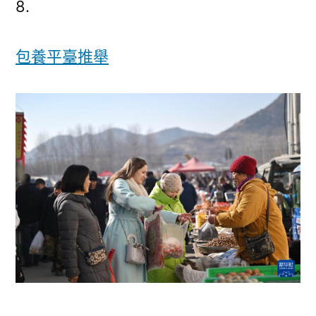
8.
層
丨
包養平臺推舉
“洋
媳
婦”
的
山
村
新
年
_
查
包
養
網
站