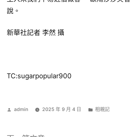
說。
新華社記者 李然 攝
TC:sugarpopular900
作
分
admin
2025 年 9 月 4 日
相親記
者:
類: