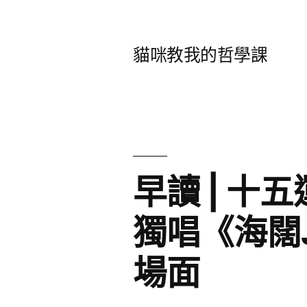
跳
至
貓咪教我的哲學課
主
要
內
容
早讀 | 
獨唱《海闊
場面