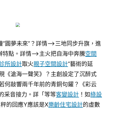
碼
6
萬
人
獨
唱
鐘“圓夢未來”？詳情–>三地同步升旗，進
《海
辦特點。詳情–>主火把自海中奔騰
空間
闊
JIUYI
診所設計
取火
親子空間設計
”藝術的延
俱
展現《滄海一聲笑》？主創設定了沉醉式
意
人若何敲響兩千年前的青銅句鑃？《彩云
住
宅
年的采音接力。詳「等等
客變設計
！如
綠設
設
秤的回應Y應該是X
樂齡住宅設計
的虛數
計
天