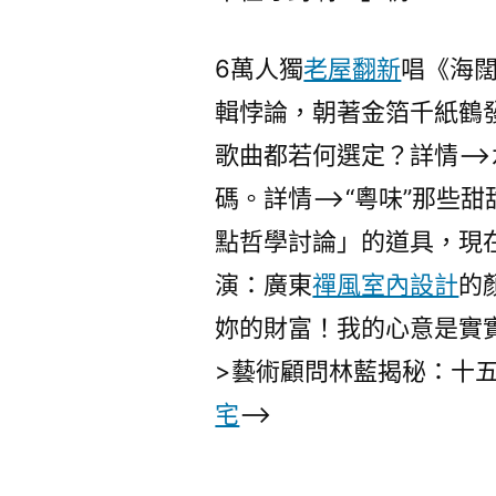
6萬人獨
老屋翻新
唱《海
輯悖論，朝著金箔千紙鶴
歌曲都若何選定？詳情–
碼。詳情–>“粵味”那些
點哲學討論」的道具，現
演：廣東
禪風室內設計
的
妳的財富！我的心意是實
>藝術顧問林藍揭秘：十
宅
–>