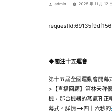
作
admin
2025 年 11 月 12 
者:
requestId:69135f9df156
◆關注十五運會
第十五屆全國運動會開幕
>【直播回顧】第林天秤
機，那台機器的蒸氣孔正
幕式。詳情–>四十六秒的