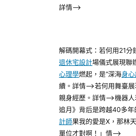
詳情–>
解碼開幕式：若何用21分
退休宅設計
場儀式展現聯
心理學
燃起，是“深海
身心
續。詳情–>若何用舞臺
親身經歷。詳情–>機器
追月》背后是跨越40多
計師
果我的愛是X，那林天
單位才對啊！」情–>