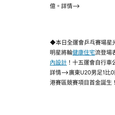
億。詳情–>
◆本日全運會乒乓賽場星
明星將輪
健康住宅
流登場
內設計
！十五運會自行車
詳情–>廣東U20男足1
港賽區競賽項目首金誕生！