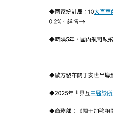
◆國家統計局：10
大直室
0.2%。詳情–>
◆時隔5年，國內航司執
◆歐方發布關于安世半導
◆2025年世界互
中醫診所
◆商務部：《關于加強相關兩