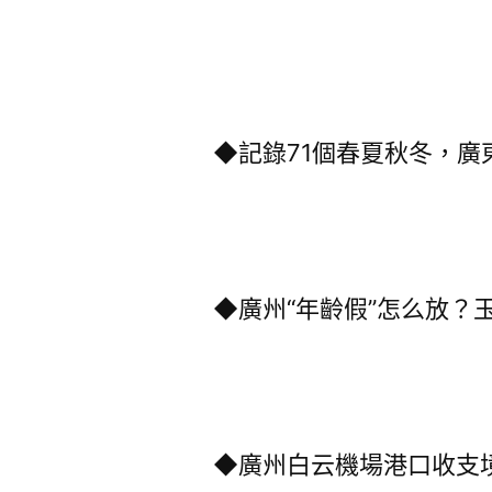
◆記錄71個春夏秋冬，廣
◆廣州“年齡假”怎么放？
◆廣州白云機場港口收支