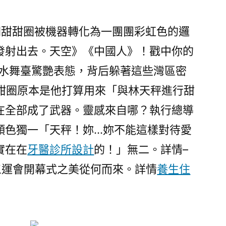
空》
等
闊甜甜圈被機器轉化為一團團彩虹色的邏
名
發射出去。天空》《中國人》！戳中你的
場
面〉
>水舞臺驚艷表態，背后躲著這些灣區密
甜甜圈原本是他打算用來「與林天秤進行甜
在全部成了武器。靈感來自哪？執行總導
顏色獨一「天秤！妳…妳不能這樣對待愛
實在在
牙醫診所設計
的！」無二。詳情–
五運會開幕式之美從何而來。詳情
養生住