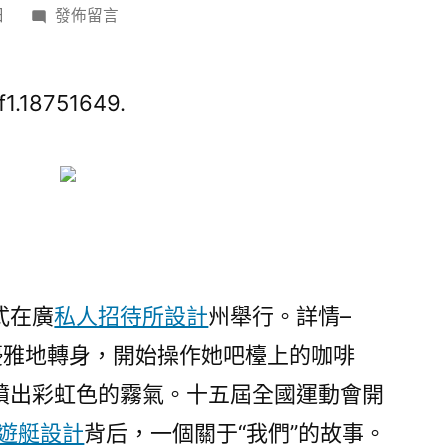
在
日
發佈留言
〈早
讀
|
f1.18751649.
十
五
運
會
開
幕
式
式在廣
私人招待所設計
州舉行。詳情–
驚
艷
優雅地轉身，開始操作她吧檯上的咖啡
演
噴出彩虹色的霧氣。十五屆全國運動會開
出，
遊艇設計
背后，一個關于“我們”的故事。
解