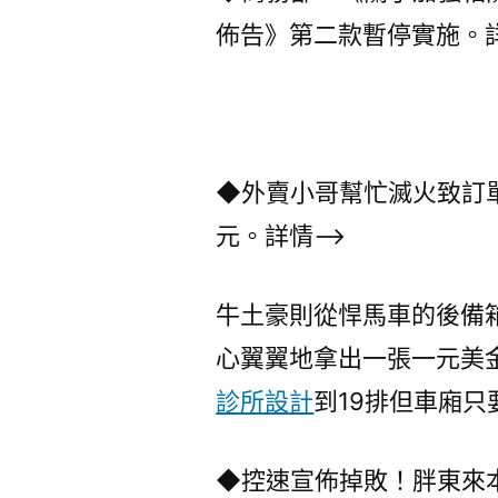
佈告》第二款暫停實施。詳
◆外賣小哥幫忙滅火致訂單
元。詳情–>
牛土豪則從悍馬車的後備
心翼翼地拿出一張一元美金
診所設計
到19排但車廂只
◆控速宣佈掉敗！胖東來本