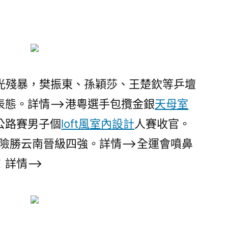
光殘暴，樊振東、孫穎莎、王楚欽等乒壇
表態。詳情–>港粵選手包攬金銀
天母室
公路賽男子個
loft風室內設計
人賽收官。
比0險勝云南晉級四強。詳情–>全運會噴鼻
詳情–>