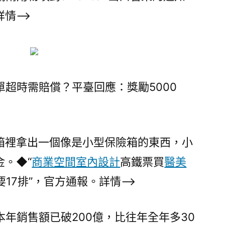
情–>
超時需賠償？平臺回應：獎勵5000
箱裡拿出一個像是小型保險箱的東西，小
。◆“
商業空間室內設計
高鐵票買
醫美
要17排”，官方通報。詳情–>
年銷售額已破200億，比往年全年多30