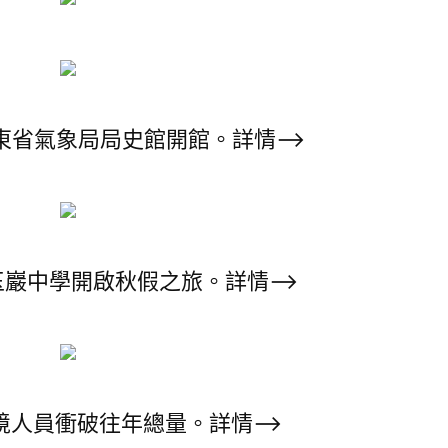
東省氣象局局史館開館。詳情–>
玉巖中學開啟秋假之旅。詳情–>
境人員衝破往年總量。詳情–>