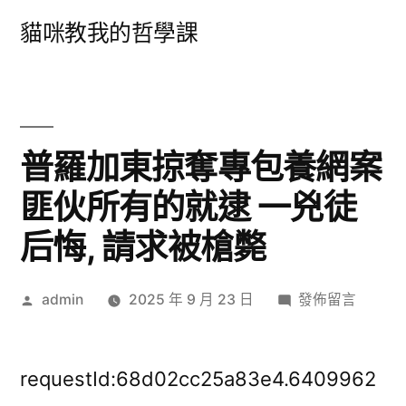
跳
貓咪教我的哲學課
至
主
要
內
普羅加東掠奪專包養網案
容
匪伙所有的就逮 一兇徒
后悔, 請求被槍斃
作
在
admin
2025 年 9 月 23 日
發佈留言
者:
〈普
羅
加
requestId:68d02cc25a83e4.6409962
東