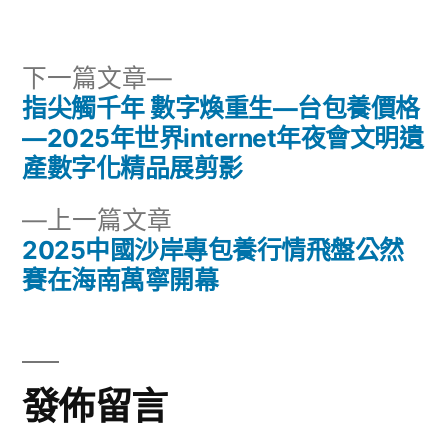
者:
類:
下
下一篇文章
一
指尖觸千年 數字煥重生—台包養價格
文
篇
—2025年世界internet年夜會文明遺
章
文
產數字化精品展剪影
章:
導
下
上一篇文章
一
2025中國沙岸專包養行情飛盤公然
覽
篇
賽在海南萬寧開幕
文
章:
發佈留言