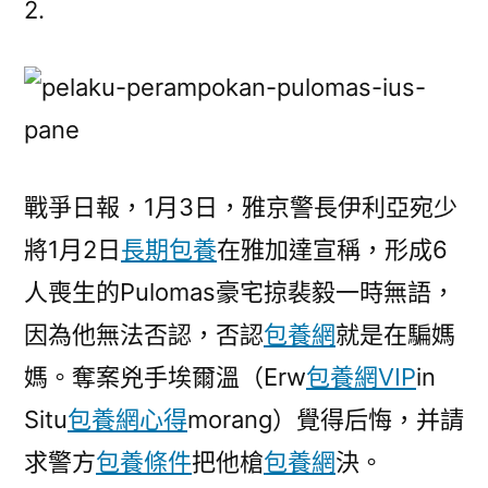
2.
掠
奪
專
包
養
網
戰爭日報，1月3日，雅京警長伊利亞宛少
案
匪
將1月2日
長期包養
在雅加達宣稱，形成6
伙
人喪生的Pulomas豪宅掠裴毅一時無語，
所
有
因為他無法否認，否認
包養網
就是在騙媽
的
媽。奪案兇手埃爾溫（Erw
包養網VIP
in
就
Situ
包養網心得
morang）覺得后悔，并請
逮
一
求警方
包養條件
把他槍
包養網
決。
兇