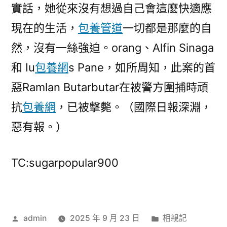
實話，她從來沒有想過自己會這麼快適應
現在的生活，
包養管道
一切都是那麼的自
然，沒有一絲強迫。orang、Alfin Sinaga
和 Iu
包養網
s Pane，如所周知，此案的首
惡Ramlan Butarbutar在被警方圍捕時頑
抗
包養網
，已被擊斃。（國際日報深淵，
惡有報。）
TC:sugarpopular900
作
分
admin
2025 年 9 月 23 日
相親記