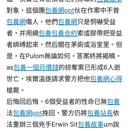
對象，這個團
包養網ppt
伙在作案中不曾
包養網
傷人，他們
包養網
只是恫嚇受益
者，并用繩
包養
包養合約
索或膠帶把受益
者綁縛起來，然后關在茅廁或浴室里。但
是，在Pulom無論如何，答案終將揭曉。
as
包養一個月價錢
的掠奪案已形成6人逝
世亡，埃爾溫遂請求警方把他
包養網心得
槍斃。
后悔回后悔，6個受益者的性命已無
包養
法
包養網ppt
挽回，警方仍將
包養站長
依
法重辦三個兇手Erwin Sit
包養故事
um說