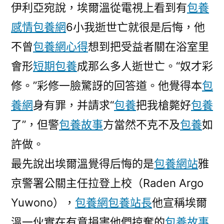
伊利亞宛說，埃爾溫從電視上看到有
包養
徒
后
感情
包養網
6小我逝世亡就很是后悔，他
悔,
不曾
包養網心得
想到把受益者關在浴室里
請
會形
短期包養
成那么多人逝世亡。“奴才彩
求
被
修。”彩修一臉驚訝的回答道。他覺得本
包
槍
養網
身有罪，并請求“
包養
把我槍斃好
包養
斃〉
了”，但警
包養故事
方當然不克不及
包養
如
許做。
最先說出埃爾溫覺得后悔的是
包養網站
雅
京警署公關主任拉登上校（Raden Argo
Yuwono），
包養網
包養站長
他宣稱埃爾
溫一伙實在有意損害他們掠奪的
包養故事