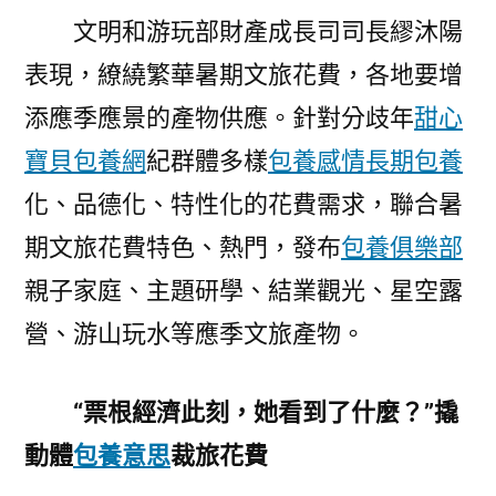
文明和游玩部財產成長司司長繆沐陽
表現，繚繞繁華暑期文旅花費，各地要增
添應季應景的產物供應。針對分歧年
甜心
寶貝包養網
紀群體多樣
包養感情
長期包養
化、品德化、特性化的花費需求，聯合暑
期文旅花費特色、熱門，發布
包養俱樂部
親子家庭、主題研學、結業觀光、星空露
營、游山玩水等應季文旅產物。
“票根經濟此刻，她看到了什麼？”撬
動體
包養意思
裁旅花費