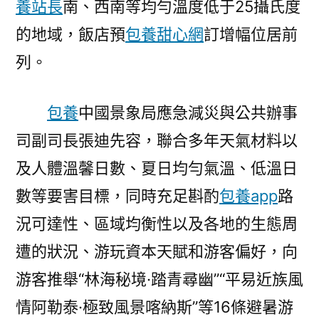
養站長
南、西南等均勻溫度低于25攝氏度
的地域，飯店預
包養甜心網
訂增幅位居前
列。
包養
中國景象局應急減災與公共辦事
司副司長張迪先容，聯合多年天氣材料以
及人體溫馨日數、夏日均勻氣溫、低溫日
數等要害目標，同時充足斟酌
包養app
路
況可達性、區域均衡性以及各地的生態周
遭的狀況、游玩資本天賦和游客偏好，向
游客推舉“林海秘境·踏青尋幽”“平易近族風
情阿勒泰·極致風景喀納斯”等16條避暑游