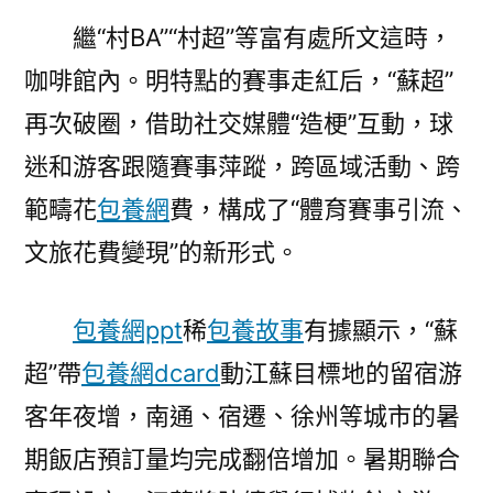
繼“村BA”“村超”等富有處所文這時，
咖啡館內。明特點的賽事走紅后，“蘇超”
再次破圈，借助社交媒體“造梗”互動，球
迷和游客跟隨賽事萍蹤，跨區域活動、跨
範疇花
包養網
費，構成了“體育賽事引流、
文旅花費變現”的新形式。
包養網ppt
稀
包養故事
有據顯示，“蘇
超”帶
包養網dcard
動江蘇目標地的留宿游
客年夜增，南通、宿遷、徐州等城市的暑
期飯店預訂量均完成翻倍增加。暑期聯合