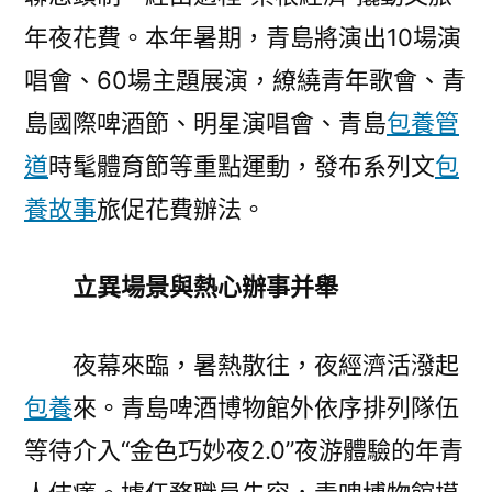
年夜花費。本年暑期，青島將演出10場演
唱會、60場主題展演，繚繞青年歌會、青
島國際啤酒節、明星演唱會、青島
包養管
道
時髦體育節等重點運動，發布系列文
包
養故事
旅促花費辦法。
立異場景與熱心辦事并舉
夜幕來臨，暑熱散往，夜經濟活潑起
包養
來。青島啤酒博物館外依序排列隊伍
等待介入“金色巧妙夜2.0”夜游體驗的年青