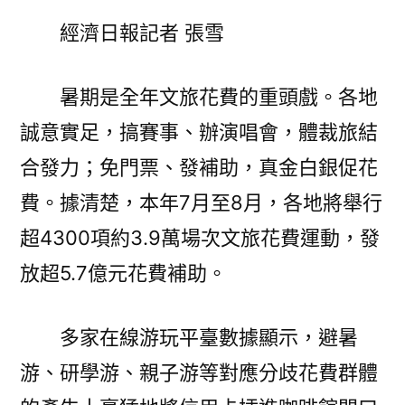
費
經濟日報記者 張雪
非
常
專
暑期是全年文旅花費的重頭戲。各地
包
誠意實足，搞賽事、辦演唱會，體裁旅結
養
網
合發力；免門票、發補助，真金白銀促花
站
費。據清楚，本年7月至8月，各地將舉行
比
較
超4300項約3.9萬場次文旅花費運動，發
熱
放超5.7億元花費補助。
絡
開
多家在線游玩平臺數據顯示，避暑
啟〉
游、研學游、親子游等對應分歧花費群體