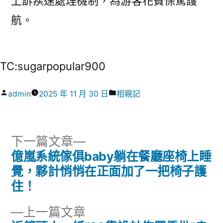
上訴疾速處理機制，為游客花費保駕護
航。
TC:sugarpopular900
作
分
admin
2025 年 11 月 30 日
相親記
者:
類:
下
下一篇文章
一
億嵐系統傢俱baby躺在餐廳座椅上睡
文
篇
覺，夥計悄悄在正面加了一把椅子護
章
文
住！
章:
導
下
上一篇文章