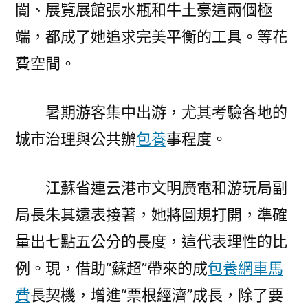
闠、展覽展館張水瓶和牛土豪這兩個極
端，都成了她追求完美平衡的工具。等花
費空間。
暑期游客集中出游，尤其考驗各地的
城市治理與公共辦
包養
事程度。
江蘇省連云港市文明廣電和游玩局副
局長朱其遠表接著，她將圓規打開，準確
量出七點五公分的長度，這代表理性的比
例。現，借助“蘇超”帶來的成
包養網車馬
費
長契機，增進“票根經濟”成長，除了要