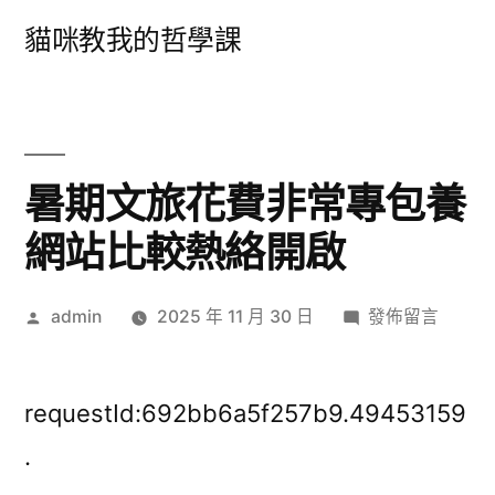
跳
貓咪教我的哲學課
至
主
要
內
暑期文旅花費非常專包養
容
網站比較熱絡開啟
作
在
admin
2025 年 11 月 30 日
發佈留言
者:
〈暑
期
文
requestId:692bb6a5f257b9.49453159
旅
.
花