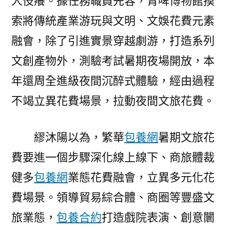
人伎癢。據任務職員先容，青啤博物館摸
索將傳統產業游玩與文明、文娛花費元素
融會，除了引進實景穿越劇游，打造系列
文創產物外，測驗考試暑期夜場開放，本
年還周全進級夜間沉醉式體驗，經由過程
不竭立異花費場景，拉動夜間文旅花費。
繆沐陽以為，繁華
包養網
暑期文旅花
費要進一個步驟深化線上線下、商旅體裁
健多
包養網
業態花費融會，立異多元化花
費場景。領導貿易綜合體、商圈等豐盛文
旅業態，
包養合約
打造戲院表演、創意闤