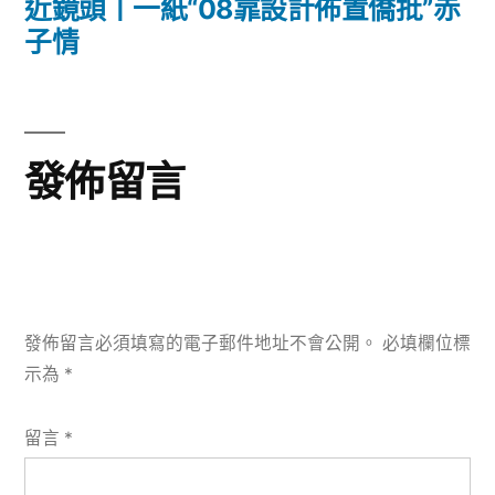
一
近鏡頭丨一紙“08靠設計佈置僑批”赤
覽
篇
子情
文
章:
發佈留言
發佈留言必須填寫的電子郵件地址不會公開。
必填欄位標
示為
*
留言
*