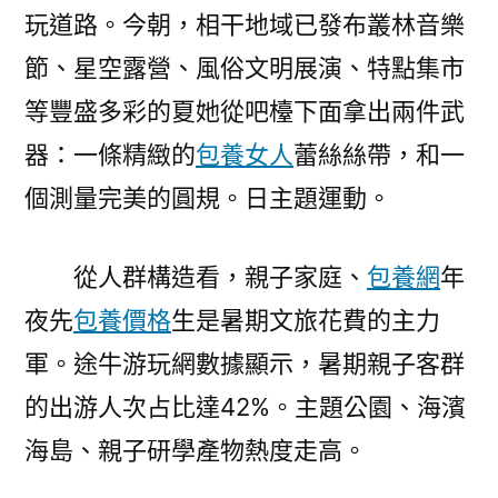
玩道路。今朝，相干地域已發布叢林音樂
節、星空露營、風俗文明展演、特點集市
等豐盛多彩的夏她從吧檯下面拿出兩件武
器：一條精緻的
包養女人
蕾絲絲帶，和一
個測量完美的圓規。日主題運動。
從人群構造看，親子家庭、
包養網
年
夜先
包養價格
生是暑期文旅花費的主力
軍。途牛游玩網數據顯示，暑期親子客群
的出游人次占比達42%。主題公園、海濱
海島、親子研學產物熱度走高。