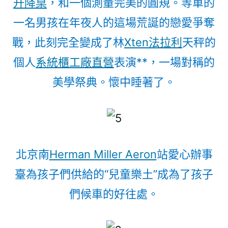
升降桌
，和一個測量完美的圓規。等車的
一名男孩在年夜人的這場荒誕的戀愛爭奪
戰，此刻完全變成了林
Xten法拉利
天秤的
個人
系統櫃工廠直營
表演**，一場對稱的
美學祭典。懷中睡著了。
北京南
Herman Miller Aeron
站愛心辦事
臺為孩子們供給的“兒童樂土”成為了孩子
們候車的好往處。