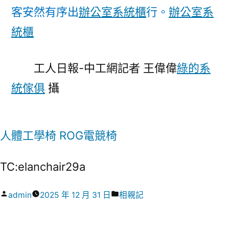
客安然有序出
辦公室系統櫃
行。
辦公室系
統櫃
工人日報-中工網記者 王偉偉
綠的系
統傢俱
攝
人體工學椅
ROG電競椅
TC:elanchair29a
作
分
admin
2025 年 12 月 31 日
相親記
者:
類: