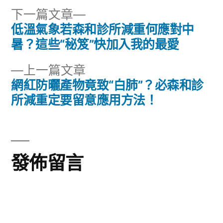
下
下一篇文章
一
低溫氣象若森和診所減重何應對中
文
篇
暑？這些“秘笈”快加入我的最愛
章
文
下
上一篇文章
章:
導
一
網紅防曬產物竟致“白肺”？必森和診
篇
所減重定要留意應用方法！
覽
文
章:
發佈留言