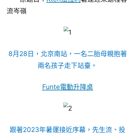
程
流岑嶺
客
億
嵐
工
學
椅
8月28日，北京南站，一名二胎母親抱著
流
兩名孩子走下站臺。
岑
嶺〉
Funte電動升降桌
跟著2023年暑運接近序幕，先生流、投