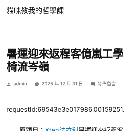
跳
貓咪教我的哲學課
至
主
要
內
暑運迎來返程客億嵐工學
容
椅流岑嶺
作
在
admin
2025 年 12 月 31 日
發佈留言
者:
〈暑
運
迎
requestId:69543e3e017986.00159251.
來
返
原題目：
Xten法拉利
暑運迎來返程客