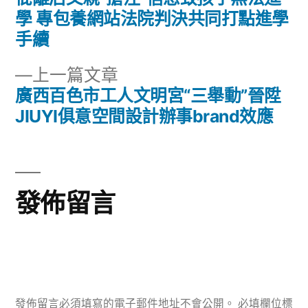
文
篇
學 專包養網站法院判決共同打點進學
章
文
手續
章:
導
下
上一篇文章
一
廣西百色市工人文明宮“三舉動”晉陞
覽
篇
JIUYI俱意空間設計辦事brand效應
文
章:
發佈留言
發佈留言必須填寫的電子郵件地址不會公開。
必填欄位標