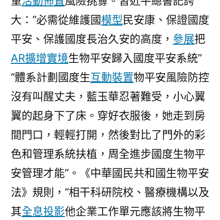
重
活動佈置
風險挑釁。習近平總書記誇
導
大：“必需從維護國
模型
民安康、保證國度
系
平安、保護國度長治久安的高度，
參展
把
統〉
AR擴增實境
生物平安歸入國度平安系統”
“體系計劃國度生
互動裝置
物平安風險防控
沒有叫醒丈夫，藍玉華忍著難受，小心翼
翼的起身下了床。穿好衣服後，她走到房
間門口，輕輕打開，然後對比了門外的彩
色和管理系統扶植，周全進步國度生物平
安管理才能”。《中華國民共和國生物平安
法》規則，“相干科研院校、醫療機構以及
其
全息投影
他企業工作單元應該將生物平