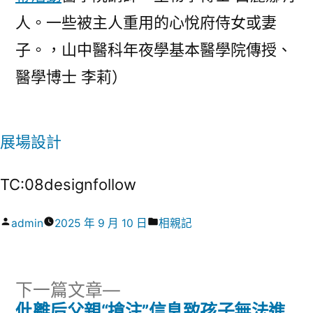
人。一些被主人重用的心悅府侍女或妻
子。，山中醫科年夜學基本醫學院傳授、
醫學博士 李莉）
展場設計
TC:08designfollow
作
分
admin
2025 年 9 月 10 日
相親記
者:
類:
下
下一篇文章
一
仳離后父親“搶注”信息致孩子無法進