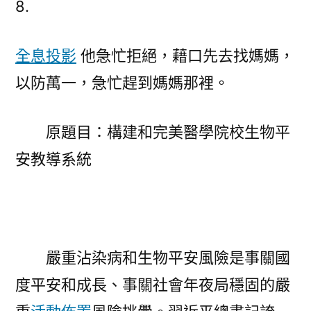
8.
美
醫
全息投影
他急忙拒絕，藉口先去找媽媽，
學
08
以防萬一，急忙趕到媽媽那裡。
靠
設
原題目：構建和完美醫學院校生物平
計
影
安教導系統
像
院
校
生
物
嚴重沾染病和生物平安風險是事關國
平
度平安和成長、事關社會年夜局穩固的嚴
安
教