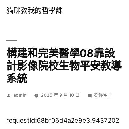
跳
貓咪教我的哲學課
至
主
要
內
構建和完美醫學08靠設
容
計影像院校生物平安教導
系統
作
在
admin
2025 年 9 月 10 日
發佈留言
者:
〈構
建
和
requestId:68bf06d4a2e9e3.9437202
完