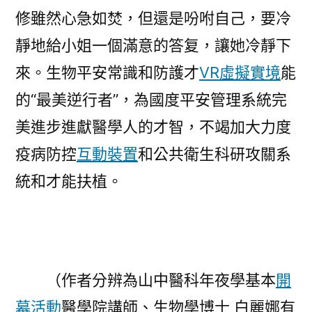
修雖然心急如焚，但還是吩咐自己，要冷
靜地給小姐一個滿意的答复，讓她冷靜下
來。生物平安常識和防護才
VR虛擬實境
能
的“最美逆行者”，為國度平安管理系統完
美進步進獻醫學人的才智，不竭加大力度
疫病防控
互動裝置
和公共衛生科研攻關系
統和才能扶植。
（作者分辨為山中醫科年夜學基本
開
幕活動
醫學院講師、生物學博士 白麗娜有