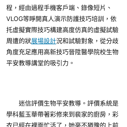
程，經由過程手機客戶端、錄像短片、
VLOG等睜開真人演示防護技巧培訓，依
托虛擬實際技巧構建高度仿真的虛擬試驗
周遭的狀
展場設計
況和試驗對象，從分歧
角度充足應用高新技巧晉陞醫學院校生物
平安教導講堂的吸引力。
迷信評價生物平安教導。評價系統是
學科藍玉華帶著彩修來到裴家的廚房，彩
衣已經在裡面忙活了，她毫不猶豫的上前