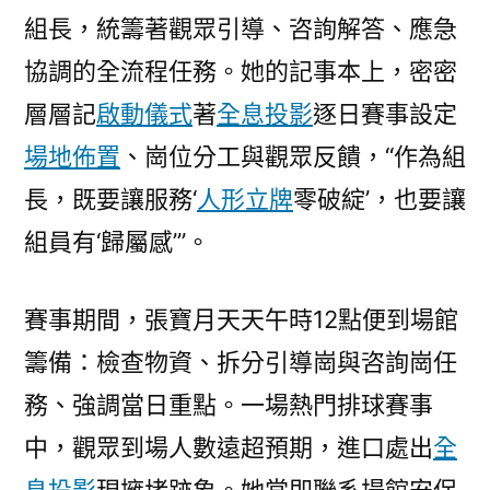
故
組長，統籌著觀眾引導、咨詢解答、應急
事〉
協調的全流程任務。她的記事本上，密密
層層記
啟動儀式
著
全息投影
逐日賽事設定
場地佈置
、崗位分工與觀眾反饋，“作為組
長，既要讓服務‘
人形立牌
零破綻’，也要讓
組員有‘歸屬感’”。
賽事期間，張寶月天天午時12點便到場館
籌備：檢查物資、拆分引導崗與咨詢崗任
務、強調當日重點。一場熱門排球賽事
中，觀眾到場人數遠超預期，進口處出
全