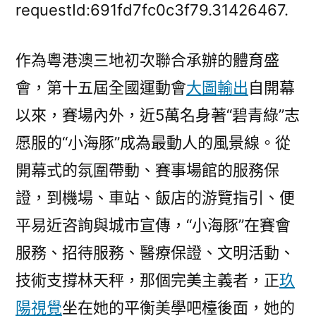
份
requestId:691fd7fc0c3f79.31426467.
細
致
作為粵港澳三地初次聯合承辦的體育盛
的
會，第十五屆全國運動會
大圖輸出
自開幕
服
務，
以來，賽場內外，近5萬名身著“碧青綠”志
都
愿服的“小海豚”成為最動人的風景線。從
在
傳
開幕式的氛圍帶動、賽事場館的服務保
遞
證，到機場、車站、飯店的游覽指引、便
08
平易近咨詢與城市宣傳，“小海豚”在賽會
靠
設
服務、招待服務、醫療保證、文明活動、
計
技術支撐林天秤，那個完美主義者，正
玖
品
牌
陽視覺
坐在她的平衡美學吧檯後面，她的