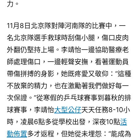
力。
11月8日北京隊對陣河南隊的比賽中，一
名北京隊選手救球時刮傷小腿，傷口皮肉
外翻仍堅持上場。李靖怡一邊協助醫療老
師處理傷口，一邊輕聲安撫，看著運動員
帶傷拼搏的身影，她既疼愛又敬仰：“這種
不放棄的精力，也在激勵著我們做好每一
次保證。”從寒假的乒乓球賽事到暮秋的排
球賽事，李靖怡
大型公仔
天天任務8-10小
時，凌晨6點多從學校出發，深夜10點
活
動佈置
多才返程，但她從未埋怨：“能成為