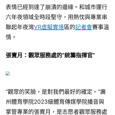
活
表情已經到達了崩潰的邊緣。和城市運行
動
六年夜領域全時段堅守，用熱忱與專業串
年
夜
聯起年夜灣
VR虛擬實境
區的
記者會
賽事溫
灣
情。
區
的
溫
張寶月：觀眾服務處的“統籌指揮官”
情。”
｜
“小
海
豚”
“觀眾的笑臉，是對我們最好的確定。”廣
的
州體育學院2023級體育傳媒學院播音與
志
愿
掌管專業的張寶月，是志愿者觀眾服務處