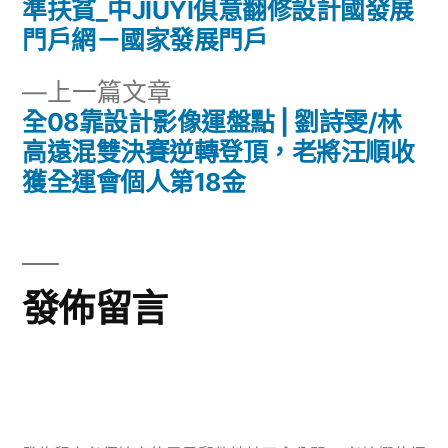
文
篇
準扶貧_中JIUYI俱意翻修設計國發展
章
文
門戶網－國家發展門戶
章:
導
下
上一篇文章
一
全08靠設計影像運盤點 | 劉詩雯/林
覽
篇
高遠混雙決賽逆轉登頂，老將汪順收
文
獲全運會個人第18金
章:
發佈留言