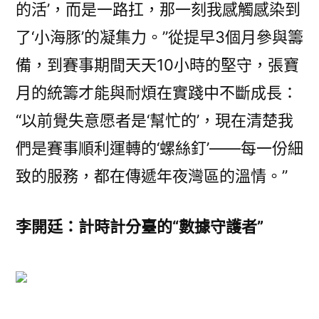
的活’，而是一路扛，那一刻我感觸感染到
了‘小海豚’的凝集力。”從提早3個月參與籌
備，到賽事期間天天10小時的堅守，張寶
月的統籌才能與耐煩在實踐中不斷成長：
“以前覺失意愿者是‘幫忙的’，現在清楚我
們是賽事順利運轉的‘螺絲釘’——每一份細
致的服務，都在傳遞年夜灣區的溫情。”
李開廷：計時計分臺的“數據守護者”