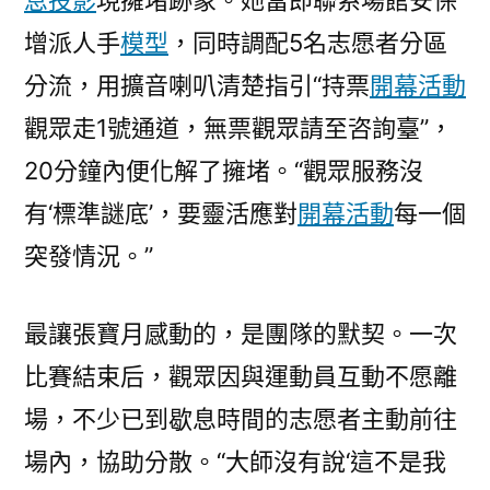
息投影
現擁堵跡象。她當即聯系場館安保
增派人手
模型
，同時調配5名志愿者分區
分流，用擴音喇叭清楚指引“持票
開幕活動
觀眾走1號通道，無票觀眾請至咨詢臺”，
20分鐘內便化解了擁堵。“觀眾服務沒
有‘標準謎底’，要靈活應對
開幕活動
每一個
突發情況。”
最讓張寶月感動的，是團隊的默契。一次
比賽結束后，觀眾因與運動員互動不愿離
場，不少已到歇息時間的志愿者主動前往
場內，協助分散。“大師沒有說‘這不是我