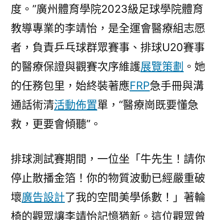
度。”廣州體育學院2023級足球學院體育
教導專業的李靖怡，是全運會醫療組志愿
者，負責乒乓球群眾賽事、排球U20賽事
的醫療保證與觀賽次序維護
展覽策劃
。她
的任務包里，始終裝著應
FRP
急手冊與溝
通話術清
活動佈置
單，“醫療崗既要懂急
救，更要會傾聽”。
排球測試賽期間，一位坐「牛先生！請你
停止散播金箔！你的物質波動已經嚴重破
壞
廣告設計
了我的空間美學係數！」著輪
椅的觀眾讓李靖怡記憶猶新。這位觀眾曾