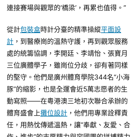
連接賽場與觀眾的‘橋梁’，再累也值得。”
從計
包裝盒
時計分臺的精準操縱
平面設
計
，到醫療崗的溫熱守護，再到觀眾服務
處的統籌協調，李開廷、李靖怡、張寶月
三位廣體學子，雖崗位分歧，卻有著同樣
的堅守。他們是廣州體育學院344名“小海
豚”的縮影，也是全運會近5萬志愿者的生
動寫照——在粵港澳三地初次聯合承辦的
體育盛會上
攤位設計
，他們用專業詮釋責
任，用熱忱傳遞溫熱，讓“奉獻、友愛、合
作、進步”的志愿精力與容國團的拼搏精力