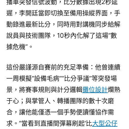
播車突發信號波動，比分數據出現2秒延
遲，李開廷當即切換至備用操縱界面，手
動錄進最新比分，同時用對講機同步給解
說員與技術團隊，10秒內化解了這場“數
據危機”。
這份嚴謹源自賽前的充足準備：他曾連續
一周模擬“設備毛病”“比分爭議”等突發場
景，將賽事規則與計分邏輯
攤位設計
爛熟
于心；與掌管人、轉播團隊的數十次磨
合，讓他能僅憑一個手勢便讀懂協作需
求。“當看到直播間彈幕刷起‘比
大型公仔