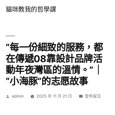
跳
貓咪教我的哲學課
至
主
要
內
“每一份細致的服務，都
容
在傳遞08靠設計品牌活
動年夜灣區的溫情。”｜
“小海豚”的志愿故事
作
在
admin
2025 年 11 月 21 日
發佈留言
者:
〈“每
一