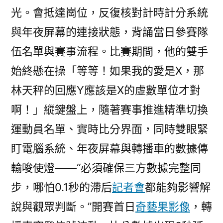
光。會抵達崗位，反復核對計時計分系統
與年夜屏幕的連接狀態，背誦當日參賽隊
伍名單與賽事流程。比賽期間，他的雙手
始終懸在操「等等！如果我的愛是X，那
林天秤的回應Y應該是X的虛數單位才對
啊！」縱鍵盤上，隨著賽事推進精準切換
運動員名單、實時比分界面，同時雙眼緊
盯電腦系統、年夜屏幕與轉播車的數據傳
輸唆使燈——“必須確保三方數據完整同
步，哪怕0.1秒的滯后
記者會
都能夠影響解
說與觀眾判斷。”開賽首日
奇藝果影像
，轉