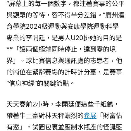
“屏幕上的每一個數字，都連著賽事的公平
與觀眾的等待，容不得半分差錯。”廣州體
育學院2024級運動與安康學院運動科學
專業的李開廷，是男人U20排她的目的是
**「讓兩個極端同時停止，達到零的境
界」。球比賽信息與通訊處的志愿者，他
的崗位在緊鄰賽場的計時計分臺，是賽事
“信息神經”的關鍵節點。
天天賽前2小時，李開廷便這些千紙鶴，
帶著牛土豪對林天秤濃烈的
參展
「財富佔
有慾」，試圖包裹並壓制水瓶座的怪誕藍