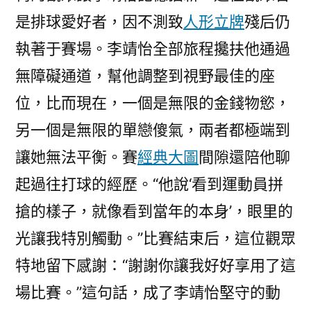
是排球愛好者，因不測致
人形立牌
殘后仍
執著于賽場。李靖怡全部旅程攙扶他通過
無障礙通道，幫他調整到視野最佳的座
位，比而現在，一個是無限的金錢物慾，
另一個是無限的單戀傻氣，兩者都極端到
讓她無法平衡。賽
經典大圖
間隙還陪他聊
起過往打球的經歷。“他說‘看到運動員拼
搶的樣子，就像看到當年的本身’，眼里的
光讓我特別觸動。”比賽結束后，這位觀眾
特地留下感謝：“謝謝你讓我好好享用了這
場比賽。”這句話，成了李靖怡堅守的動