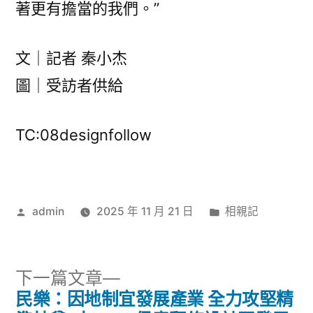
著更有擔當的我們。”
文｜記者 秦小杰
圖｜受訪者供給
TC:08designfollow
作
分
admin
2025 年 11 月 21 日
相親記
者:
類:
下
下一篇文章
一
民樂：因地制宜發展產業 全力攻堅精