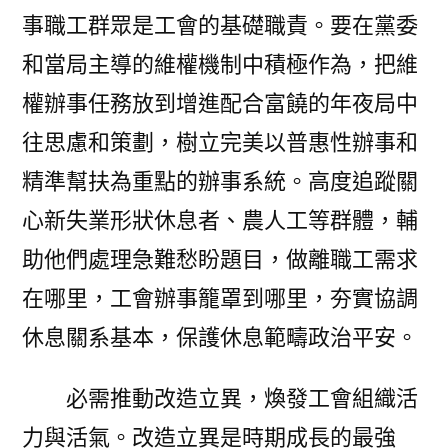
事職工群眾是工會的基礎職責。要在黨委
和當局主導的維權機制中積極作為，把維
權辦事任務放到增進配合富饒的年夜局中
往思慮和策劃，樹立完美以普惠性辦事和
精準幫扶為重點的辦事系統。高度追蹤關
心新失業形狀休息者、農人工等群體，輔
助他們處理急難愁盼題目，做離職工需求
在哪里，工會辦事籠罩到哪里，夯實協調
休息關系基本，保護休息範疇政治平安。
必需推動改造立異，煥發工會組織活
力與活氣。改造立異是時期成長的最強