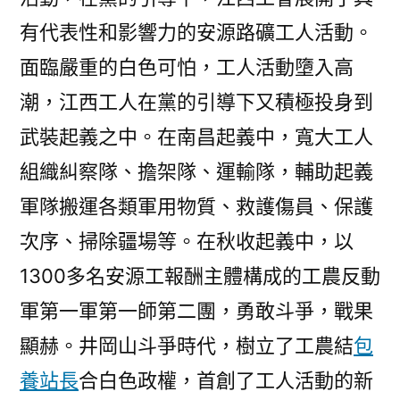
有代表性和影響力的安源路礦工人活動。
面臨嚴重的白色可怕，工人活動墮入高
潮，江西工人在黨的引導下又積極投身到
武裝起義之中。在南昌起義中，寬大工人
組織糾察隊、擔架隊、運輸隊，輔助起義
軍隊搬運各類軍用物質、救護傷員、保護
次序、掃除疆場等。在秋收起義中，以
1300多名安源工報酬主體構成的工農反動
軍第一軍第一師第二團，勇敢斗爭，戰果
顯赫。井岡山斗爭時代，樹立了工農結
包
養站長
合白色政權，首創了工人活動的新