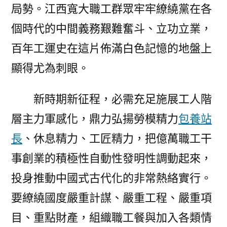
局勢。江西寬大職工群眾牢牢繚繞黨在各
個時代的中間義務艱難奮斗、立功立業，
百年工運史在這片佈滿白色記憶的地盤上
顯得尤為刺眼。
新時期新征程，必需充足施展工人階
層主力軍感化，鼎力弘揚勞模精力
包養站
長
、休息精力、工匠精力，把億萬職工干
事創業的積極性自動性發明性調動起來，
投身推動中國式古代化的非常熱絡實行。
要繚繞國度嚴重計謀、嚴重工程、嚴重項
目、重點財產，組織職工餐與加入各類情