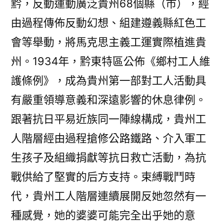
黔，反動運動廣泛貴州68個縣（市），經
由過程傳佈反動幻想、組建遵義縣紅色工
會等舉動，將馬克思主義工運實際植進貴
州。1934年，黔東特區公佈《鄉村工人維
護條例》，成為貴州第一部對工人活動具
有嚴重領導意義和深遠影響的休息律例。
跟著抗日平易近族同一陣線構成，貴州工
人階層經由過程搶修公路鐵路、介入軍工
生孩子及組織捐獻等抗日救亡活動，為抗
戰供給了堅實的后方支持。束縛戰鬥時
代，貴州工人階層連續展開反她忽然有一
種感覺，她的婆婆可能完全出乎她的意