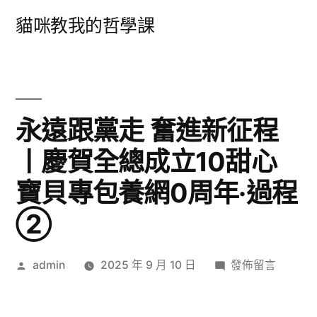
跳
貓咪教我的哲學課
至
主
要
內
永遠跟黨走 奮進新征程
容
丨慶賀全總成立10甜心
寶貝專包養網0周年·過程
②
作
在
admin
2025 年 9 月 10 日
發佈留言
者:
〈永
遠