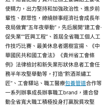
使精力，出力堅持和加強政治性、進步前
輩性、群眾性，繚繞辦事經濟社會成長年
夜局做實“五年夜舉動”，先后展開“建工會·
促失業”“匠興工程”、首屆全省職工個人工
作技巧比賽、最美休息者選樹宣揚、《中
華國民共和國工會法》《貴州省工會條
例》法律檢討和新失業形狀休息者工會任
務半年攻堅舉動等，打造“黔酒茶繡工
匠”、工會驛站、職工醫療
包養管道
合作等
一系列辦事成長辦事職工brand，連合發
動全省寬大職工積極投身打贏脫貧攻堅