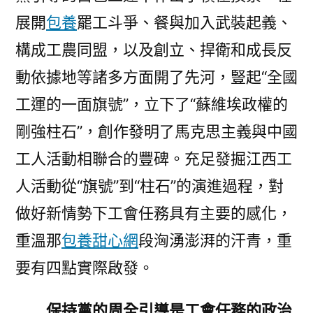
甜
展開
包養
罷工斗爭、餐與加入武裝起義、
心
寶
構成工農同盟，以及創立、捍衛和成長反
貝
動依據地等諸多方面開了先河，豎起“全國
專
工運的一面旗號”，立下了“蘇維埃政權的
包
養
剛強柱石”，創作發明了馬克思主義與中國
網
工人活動相聯合的豐碑。充足發掘江西工
0
周
人活動從“旗號”到“柱石”的演進過程，對
年
做好新情勢下工會任務具有主要的感化，
·
重溫那
包養甜心網
段洶湧澎湃的汗青，重
過
程
要有四點實際啟發。
②〉
保持黨的周全引導是工會任務的政治