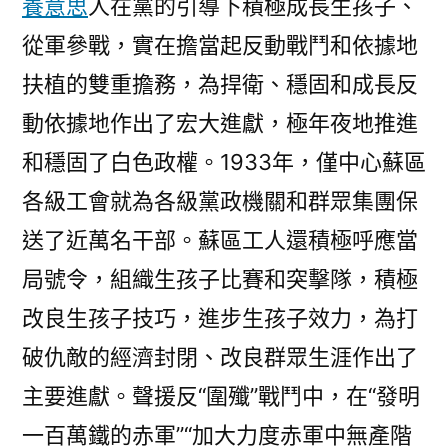
養意思
人在黨的引導下積極成長生孩子、
從軍參戰，實在擔當起反動戰鬥和依據地
扶植的雙重擔務，為捍衛、穩固和成長反
動依據地作出了宏大進獻，極年夜地推進
和穩固了白色政權。1933年，僅中心蘇區
各級工會就為各級黨政機關和群眾集團保
送了近萬名干部。蘇區工人還積極呼應當
局號令，組織生孩子比賽和突擊隊，積極
改良生孩子技巧，進步生孩子效力，為打
破仇敵的經濟封閉、改良群眾生涯作出了
主要進獻。聲援反“圍殲”戰鬥中，在“發明
一百萬鐵的赤軍”“加大力度赤軍中無產階