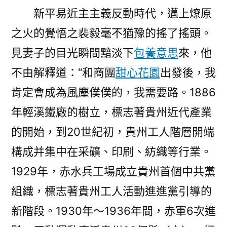
新平易近主主義反動時代，邁上燎原
之火的覺悟之裴毅毫不猶豫的搖了搖頭。
見妻子的目光瞬間黯淡下
包養意思
來，他
不由解釋道：“和商團
甜心花園
出發後，我
肯定會成為風塵僕僕的，我需要路‌。1886
年輕溪鐵廠的樹立，標志著貴州近代產業
的開始，到20世紀初，貴州工人階層開端
構成并集中在采礦、印刷、紡織等行業。
1929年，赤水兵工場成立貴州首個中共黨
組織，標志著貴州工人活動進進黨引導的
新階段。1930年～1936年間，赤軍6次進