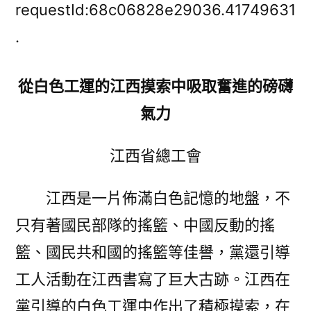
跟
requestId:68c06828e29036.41749631
黨
.
走
奮
從白色工運的江西摸索中吸取奮進的磅礴
進
新
氣力
征
程
江西省總工會
丨
慶
江西是一片佈滿白色記憶的地盤，不
賀
全
只有著國民部隊的搖籃、中國反動的搖
總
籃、國民共和國的搖籃等佳譽，黨還引導
成
工人活動在江西書寫了巨大古跡。江西在
立
10
黨引導的白色工運中作出了積極摸索，在