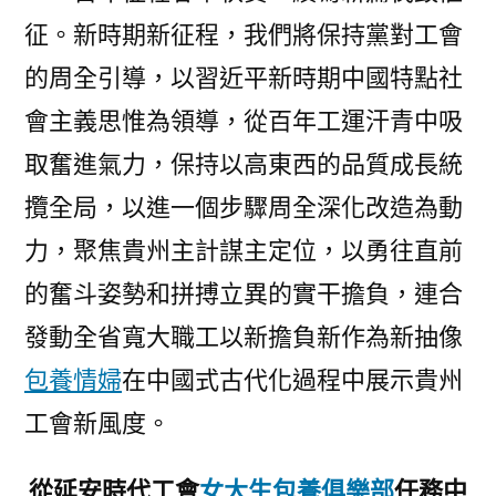
征。新時期新征程，我們將保持黨對工會
的周全引導，以習近平新時期中國特點社
會主義思惟為領導，從百年工運汗青中吸
取奮進氣力，保持以高東西的品質成長統
攬全局，以進一個步驟周全深化改造為動
力，聚焦貴州主計謀主定位，以勇往直前
的奮斗姿勢和拼搏立異的實干擔負，連合
發動全省寬大職工以新擔負新作為新抽像
包養情婦
在中國式古代化過程中展示貴州
工會新風度。
從延安時代工會
女大生包養俱樂部
任務中