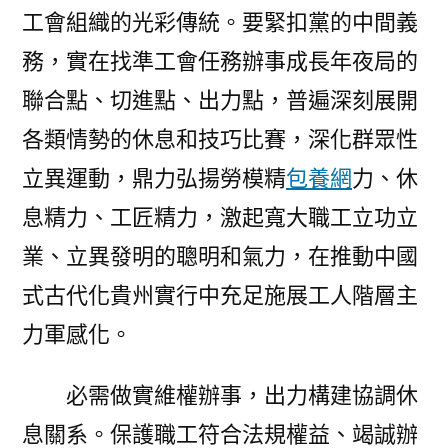
工會組織的光彩傳統。要緊扣黨的中間義
務，實在找準工會任務辦事成長年夜局的
聯合點、切進點、出力點，普遍深刻展開
各類情勢的休息和技巧比賽，深化群眾性
立異運動，鼎力弘揚勞模精
包養網
力、休
息精力、工匠精力，激起寬大職工立功立
業、立異發明的聰明和氣力，在推動中國
式古代化貴州實行中充足施展工人階層主
力軍感化。
必需做實維權辦事，出力構建協調休
息關系。保護職工符合法規權益、竭誠辦