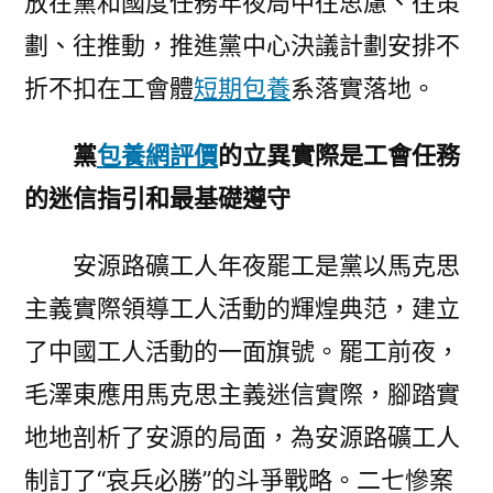
放在黨和國度任務年夜局中往思慮、往策
劃、往推動，推進黨中心決議計劃安排不
折不扣在工會體
短期包養
系落實落地。
黨
包養網評價
的立異實際是工會任務
的迷信指引和最基礎遵守
安源路礦工人年夜罷工是黨以馬克思
主義實際領導工人活動的輝煌典范，建立
了中國工人活動的一面旗號。罷工前夜，
毛澤東應用馬克思主義迷信實際，腳踏實
地地剖析了安源的局面，為安源路礦工人
制訂了“哀兵必勝”的斗爭戰略。二七慘案