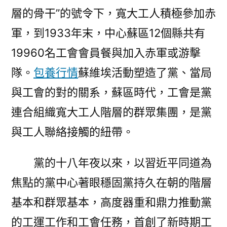
層的骨干”的號令下，寬大工人積極參加赤
軍，到1933年末，中心蘇區12個縣共有
19960名工會會員餐與加入赤軍或游擊
隊。
包養行情
蘇維埃活動塑造了黨、當局
與工會的對的關系，蘇區時代，工會是黨
連合組織寬大工人階層的群眾集團，是黨
與工人聯絡接觸的紐帶。
黨的十八年夜以來，以習近平同道為
焦點的黨中心著眼穩固黨持久在朝的階層
基本和群眾基本，高度器重和鼎力推動黨
的工運工作和工會任務，首創了新時期工