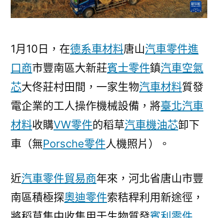
汽
車
中
國
1月10日，在
德系車材料
唐山
汽車零件進
發
口商
市豐南區大新莊
賓士零件
鎮
汽車空氣
展
芯
大佟莊村田間，一家生物
汽車材料
質發
門
戶
電企業的工人操作機械設備，將
臺北汽車
網
材料
收購
VW零件
的稻草
汽車機油芯
卸下
－
國
車（無
Porsche零件
人機照片）。
家
發
近
汽車零件貿易商
年來，河北省唐山市豐
展
南區積極探
奧迪零件
索秸稈利用新途徑，
門
戶〉
將稻草集中收集用于生物質發
賓利零件