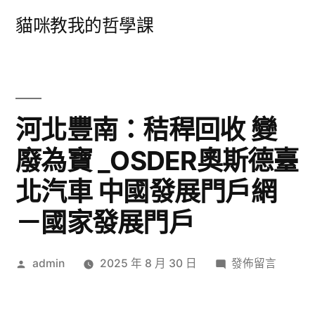
跳
貓咪教我的哲學課
至
主
要
內
河北豐南：秸稈回收 變
容
廢為寶 _OSDER奧斯德臺
北汽車 中國發展門戶網
－國家發展門戶
作
在
admin
2025 年 8 月 30 日
發佈留言
者:
〈河
北