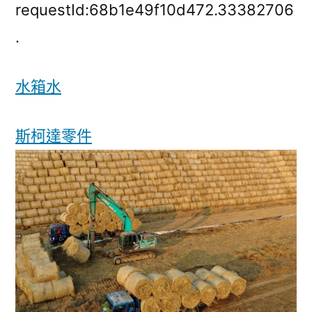
豐
requestId:68b1e49f10d472.33382706
南：
.
秸
稈
水箱水
回
收
變
斯柯達零件
廢
為
寶
_OSDER
奧
斯
德
臺
北