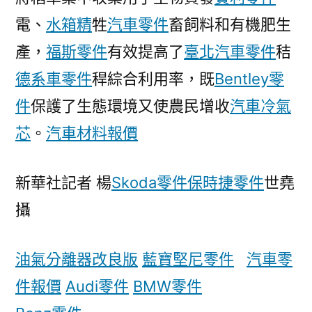
電、
水箱精
牲
汽車零件
畜飼料和有機肥生
產，
福斯零件
有效提高了
臺北汽車零件
秸
德系車零件
稈綜合利用率，既
Bentley零
件
保護了生態環境又使農民增收
汽車冷氣
芯
。
汽車材料報價
新華社記者 楊
Skoda零件
保時捷零件
世堯
攝
油氣分離器改良版
藍寶堅尼零件
汽車零
件報價
Audi零件
BMW零件