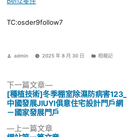
Benz零件
TC:osder9follow7
作
分
admin
2025 年 8 月 30 日
相親記
者:
類:
下
下一篇文章
一
[種植技術]冬季棚室除濕防病害123_
文
篇
中國發展JIUYI俱意住宅設計門戶網
章
文
－國家發展門戶
章:
導
下
上一篇文章