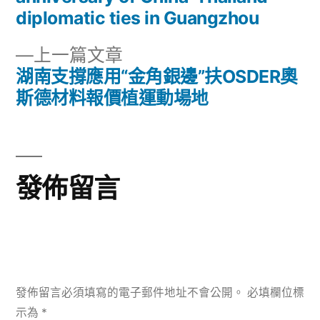
章
章:
diplomatic ties in Guangzhou
導
下
上一篇文章
覽
一
湖南支撐應用“金角銀邊”扶OSDER奧
篇
斯德材料報價植運動場地
文
章:
發佈留言
發佈留言必須填寫的電子郵件地址不會公開。
必填欄位標
示為
*