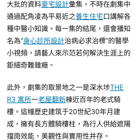
大批的資料
豪宅設計
彙集，不時在劇集中
通過配角凌為平易近之
養生住宅
口講解各
種中醫小知識。每一集的結尾，還會播知
名為“
身心診所設計
治病必求治標”的醫學
小視頻，請藝人來示范若何解決生涯上的
鉅細奇難雜癥。
此外，劇集的取景地之一是深水埗
THE
R3 寓所
一
老屋翻新
棟近百年的老式騎
樓。這幢歷史建筑于20世紀30年月建
成，擁有長方體騎樓柱，為行人供給遮陽
擋雨效能，美觀性與實用性并存。