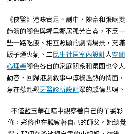
《俠醫》港味實足。劇中，陳豪和張曦雯
飾演的腳色與鄰里鄰居孤芳自賞，不乏一
些一路吃飯、相互照顧的劇情場景，充滿
販子煙火氣。二
民生社區室內設計
人
空間
心理學
腳色各自的家庭關系和氛圍也令人
動容，回歸港劇敘事中淳樸溫熱的情面，
意在惹起觀
牙醫診所設計
眾的感情共鳴。
不僅藍玉華在暗中觀察著自己的丫鬟彩
修，彩修也在觀察著自己的師父。她總覺