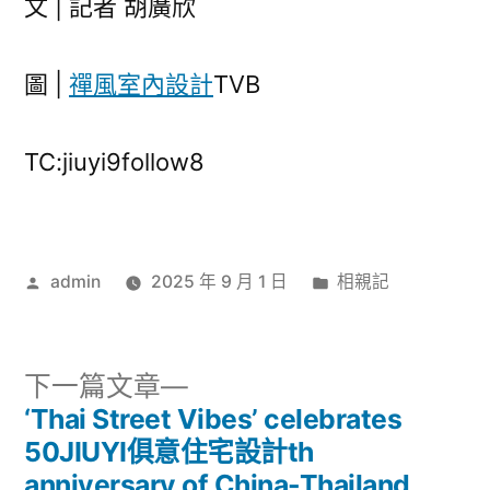
文 | 記者 胡廣欣
圖 |
禪風室內設計
TVB
TC:jiuyi9follow8
作
分
admin
2025 年 9 月 1 日
相親記
者:
類:
下
下一篇文章
一
‘Thai Street Vibes’ celebrates
文
篇
50JIUYI俱意住宅設計th
文
anniversary of China-Thailand