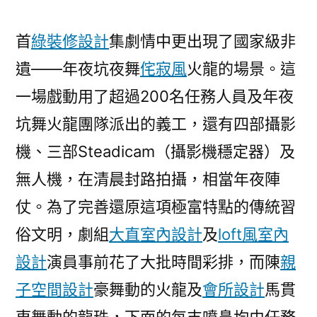
首
綠裝修設計
集劇情中更出現了國家級非
遺——年夜坑夜舞
侘寂風
火龍的場景。這
一場戲動用了超過200名任務人員及年夜
坑舞火龍團隊派出的義工，還有四部攝影
機、三部Steadicam（攝影機穩定器）及
無人機，在清晨封路拍攝，相當年夜陣
仗。為了完善還原這項極富特點的傳統習
俗文明，劇組
大直室內設計
及
loft風室內
設計
演員事前花了大批時間彩排，而陳
親
子空間設計
豪舞動的火龍及
會所設計
馬貫