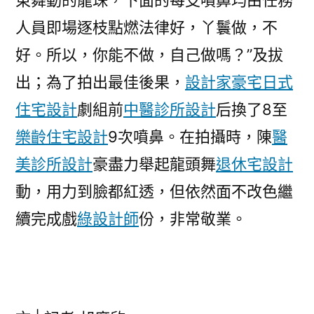
東舞動的龍珠，下面的每支噴鼻均由任務
人員即場逐枝點燃法律好，丫鬟做，不
好。所以，你能不做，自己做嗎？”及拔
出；為了拍出最佳後果，
設計家豪宅
日式
住宅設計
劇組前
中醫診所設計
后換了8至
樂齡住宅設計
9次噴鼻。在拍攝時，陳
醫
美診所設計
豪盡力舉起龍頭舞
退休宅設計
動，用力到臉都紅透，但依然面不改色繼
續完成戲
綠設計師
份，非常敬業。