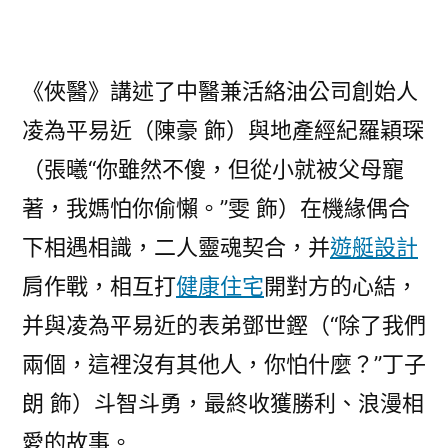
意
豪
宅
《俠醫》講述了中醫兼活絡油公司創始人
設
計
凌為平易近（陳豪 飾）與地產經紀羅穎琛
9
（張曦“你雖然不傻，但從小就被父母寵
月
著，我媽怕你偷懶。”雯 飾）在機緣偶合
1
日
下相遇相識，二人靈魂契合，并
遊艇設計
開
肩作戰，相互打
健康住宅
開對方的心結，
播〉
并與凌為平易近的表弟鄧世鏗（“除了我們
兩個，這裡沒有其他人，你怕什麼？”丁子
朗 飾）斗智斗勇，最終收獲勝利、浪漫相
愛的故事。