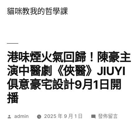
跳
貓咪教我的哲學課
至
主
要
內
港味煙火氣回歸！陳豪主
容
演中醫劇《俠醫》JIUYI
俱意豪宅設計9月1日開
播
作
在
admin
2025 年 9 月 1 日
發佈留言
者:
〈港
味