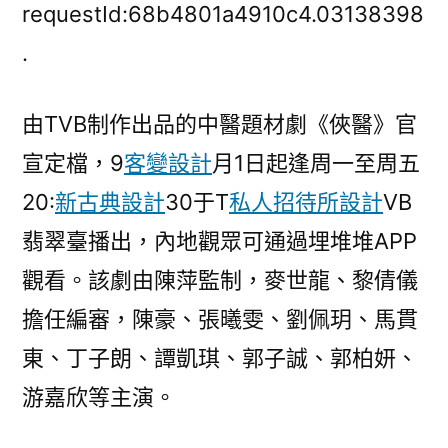
煙
requestId:68b4801a4910c4.03138398
火
.
氣
回
由TVB制作出品的中醫題材劇《俠醫》官
歸！
陳
宣定檔，9
客變設計
月1日起逢周一至周五
豪
20:
新古典設計
30于T
私人招待所設計
VB
主
演
翡翠臺播出，內地觀眾可通過埋堆堆APP
中
觀看。該劇由陳萍監制，麥世龍、黎倩儀
醫
擔任編審，陳豪、張曦雯、劉佩玥、馬貫
劇
《俠
東、丁子朗、譚凱琪、郭子誠、郭柏妍、
醫》
游嘉欣等主演。
JIUYI
俱