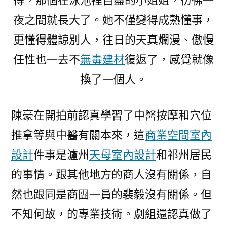
得，那個在泳池裡自盡的小姐姐，彷彿一
夜之間就長大了。她不僅變得成熟懂事，
更懂得體諒別人，往日的天真爛漫、傲慢
任性也一去不
無毒建材
復返了，感覺就像
換了一個人。
陳豪在開拍前認真學習了中醫按摩和穴位
推拿等與中醫有關本來，這
商業空間室內
設計
件事是瀘州
天母室內設計
和祁州居民
的事情。跟其他地方的商人沒有關係，自
然也跟同是商團一員的裴毅沒有關係。但
不知何故，的專業技術。劇組還認真做了