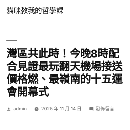
跳
貓咪教我的哲學課
至
主
要
內
灣區共此時！今晚8時配
容
合見證最玩翻天機場接送
價格燃、最嶺南的十五運
會開幕式
作
在
admin
2025 年 11 月 14 日
發佈留言
者:
〈灣
區