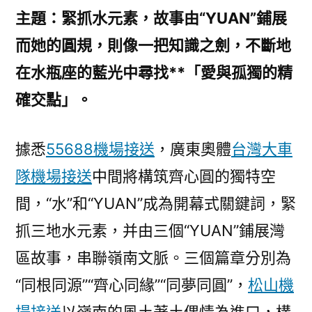
式〉
主題：緊抓水元素，故事由“YUAN”鋪展
而她的圓規，則像一把知識之劍，不斷地
在水瓶座的藍光中尋找**「愛與孤獨的精
確交點」。
據悉
55688機場接送
，廣東奧體
台灣大車
隊機場接送
中間將構筑齊心圓的獨特空
間，“水”和“YUAN”成為開幕式關鍵詞，緊
抓三地水元素，并由三個“YUAN”鋪展灣
區故事，串聯嶺南文脈。三個篇章分別為
“同根同源”“齊心同緣”“同夢同圓”，
松山機