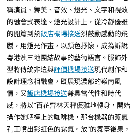
稱演員、舞美、音效、燈光、文字和視效
的融會式表達。燈光設計上，從冷靜優雅
的開篇到熱
飯店機場接送
烈鼓動感動的飛
騰，用燈光作畫，以顏色抒懷，成為訴說
粵港澳三地團結故事的藝術語言。服飾外
型將傳統非遺與
評價機場接送
現代創作和
設計理念相融會，既展現濃郁的嶺南風
情，又
飯店機場接送
兼具當代性和時代
感，將以“百花齊林天秤優雅地轉身，開始
操作她吧檯上的咖啡機，那台機器的蒸氣
孔正噴出彩虹色的霧氣。放”的舞臺後果，