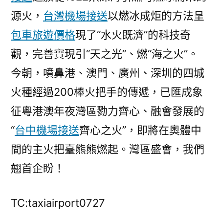
源火，
台灣機場接送
以燃冰成炬的方法呈
包車旅遊價格
現了“水火既濟”的科技奇
觀，完善實現引“天之光”、燃“海之火”。
今朝，噴鼻港、澳門、廣州、深圳的四城
火種經過200棒火把手的傳遞，已匯成象
征粵港澳年夜灣區勠力齊心、融會發展的
“
台中機場接送
齊心之火”，即將在奧體中
間的主火把臺熊熊燃起。灣區盛會，我們
翹首企盼！
TC:taxiairport0727