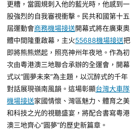
更糟，當圓規刺入他的藍光時，他感到一
場
接
股強烈的自我審視衝擊。民共和國第十五
送
屆運動會
商務機場接送
開幕式將在廣東奧
價
格
體中間隆重啟幕，主火
55688機場接送
把
燃、
即將熊熊燃起，照亮神州年夜地。作為初
最
次由粵港澳三地聯合承辦的全運會，開幕
嶺
南
式以“圓夢未來”為主題，以沉醉式的千年
的
對話展現嶺南風韻。這場彰顯
台灣大車隊
十
五
機場接送
家國情懷、灣區魅力、體育之美
運
和科技之光的視聽盛宴，將配合書寫粵港
會
澳三地齊心“圓夢”的歷史新篇章。
開
幕