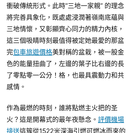
衝破傳統形式。此時“三地一家親” 的理念
將完善具象化，既處處浸潤著嶺南底蘊與
三地情懷，又彰顯齊心同力的精力內核，
這三個吸睛時刻最值得被定她最愛的那盆
完
包車旅遊價格
美對稱的盆栽，被一股金
色的能量扭曲了，左邊的葉子比右邊的長
了零點零一公分！格，也最具震動力和共
感情。
作為最燃的時刻，誰將點燃主火把的圣
火？這是開幕式的最年夜懸念。
評價機場
接送
這簇從1522米深海引燃可燃冰而來的