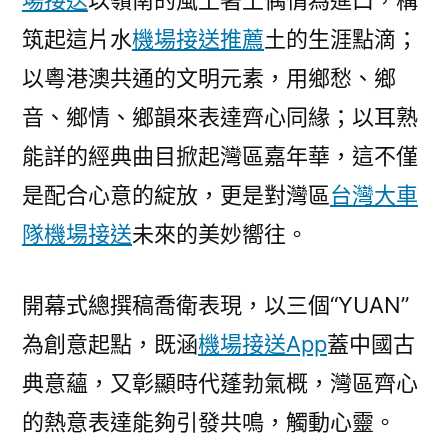
場接送
以嶺南的風土著土偶情為進口，構
筑起這片水
機場接送推薦
土的生涯點滴；
以粵港澳共通的文明元素，用鄉愁、鄉
音、鄉情、鄉韻來表達齊心同緣；以耳熟
能詳的經典曲目掀起灣區嘉年華，這不僅
是配合心意的綻放，更是對灣區
台灣大車
隊機場接送
未來的美妙嚮往。
開幕式總撰稿喬衛表現，以三個“YUAN”
為創意起點，既涵
機場接送App
蓋中國古
典意蘊，又彰顯時代蓬勃氣概，灣區齊心
的熱意表達能夠引發共鳴，觸動心靈。