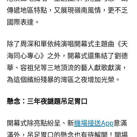
傳遞地區特點，又展現嶺南風情，更不乏
國際表達。
除了周深和單依純演唱開幕式主題曲《天
海同心專心》之外，開幕式還集結了劉德
華、容祖兒等三地頂流的藝人獻歌獻演，
為這個繽紛殘暴的灣區之夜增加光榮。
懸念：三年夜謎題吊足胃口
開幕式除亮點紛呈、新
機場接送App
意滿
滿外，吊足胃口的懸念也有待解開！開場