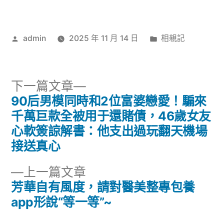
作
分
admin
2025 年 11 月 14 日
相親記
者:
類:
下
下一篇文章
一
90后男模同時和2位富婆戀愛！騙來
文
篇
千萬巨款全被用于還賭債，46歲女友
章
文
心軟簽諒解書：他支出過玩翻天機場
章:
接送真心
導
下
上一篇文章
覽
一
芳華自有風度，請對醫美整專包養
篇
app形說“等一等”~
文