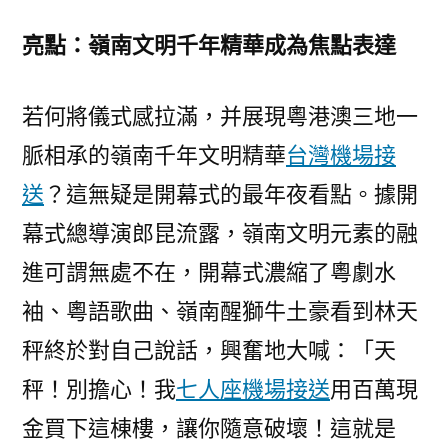
亮點：嶺南文明千年精華成為焦點表達
若何將儀式感拉滿，并展現粵港澳三地一
脈相承的嶺南千年文明精華
台灣機場接
送
？這無疑是開幕式的最年夜看點。據開
幕式總導演郎昆流露，嶺南文明元素的融
進可謂無處不在，開幕式濃縮了粵劇水
袖、粵語歌曲、嶺南醒獅牛土豪看到林天
秤終於對自己說話，興奮地大喊：「天
秤！別擔心！我
七人座機場接送
用百萬現
金買下這棟樓，讓你隨意破壞！這就是