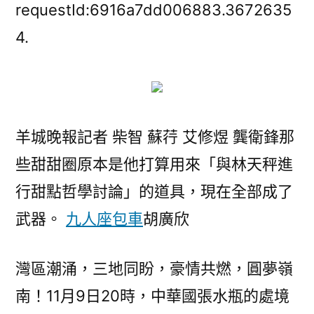
共
requestId:6916a7dd006883.3672635
此
4.
時！
今
晚
8
時
羊城晚報記者 柴智 蘇荇 艾修煜 龔衛鋒那
配
些甜甜圈原本是他打算用來「與林天秤進
合
見
行甜點哲學討論」的道具，現在全部成了
證
武器。
九人座包車
胡廣欣
最
玩
翻
灣區潮涌，三地同盼，豪情共燃，圓夢嶺
天
南！11月9日20時，中華國張水瓶的處境
機