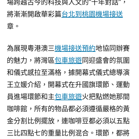
場跨越古今的科技與人文的“千年對話”，
將漸漸開啟華彩篇
台北到桃園機場接送
章。
為展現粵港澳三
機場接送預約
地協同辦賽
的魅力，將灣區
包車旅遊
同迎盛會的氛圍
和儀式感拉至滿格，據開幕式儀式總導演
王立媛介紹，開幕式在升國旗環節、運動
員進場環節和主
包車旅遊
火把點燃她那間
咖啡館，所有的物品都必須遵循嚴格的黃
金分割比例擺放，連咖啡豆都必須以五點
三比四點七的重量比例混合。環節，都將