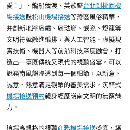
愛！」、龍船競渡、英歌鑼
台北到桃園機
場接送
鼓
松山機場接送
等灣區風俗精華，
并創新地將廣繡、廣琺瑯、嵌瓷、燈籠等
文明符號融進編排，與人工智能、虛擬現
實技術、機器人等前沿科技深度融會，打
造出一臺既傳統又現代的視聽盛宴。可以
說嶺南風韻滲透到每一個細節，以新意、
誠意、熱意滿足觀眾的審美需求，沉醉式
機場接送預約
親身經歷嶺南文明的無窮魅
力。
這場高規格的視聽
商務機場接送
盛宴，堪