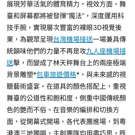
展現芳華活氣的體育精力。視效方面，舞
臺和屏幕都將被發揮“魔法”，深度運用科
技手腕，實現層次豐富的裸眼3D視覺後
果，為觀眾呈現
台灣機場接送
一場兼具傳
統韻味他們的力量不再是攻
九人座機場接
送
擊，而變成了林天秤舞台上的兩座極端
背景雕塑*
包車旅遊價格
*。與未來感的視
聽藝術盛宴。在道具的顏色搭配上，重視
舞臺的公道性和飽和度，側重中國傳統顏
色的艷而不俗。在音樂的編排和切換方
面，從開幕式開場、各代表團進場，到粵
港澳三地獨唱，主創團隊均用盡巧思，既