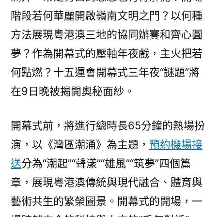
階段若何華麗開啟嶺南文明之門？以何種
方法展現粵港澳三地的協同辦賽和齊心圓
夢？作為開幕式的壓軸年夜戲，主火把若
何點燃？十五運會開幕式三年夜“謎題”將
在9日晚被揭開奧秘面紗。
開幕式前，將進行總時長65分鐘的熱場扮
演，以《灣區潮涌》為主題，
預約機場接
送
分為“潮起”“聲漾”“雄風”“筑夢”四個篇
章，展現粵港澳傳統與現代融合、體育與
藝術共生的繁榮圖景。開幕式的開場，一