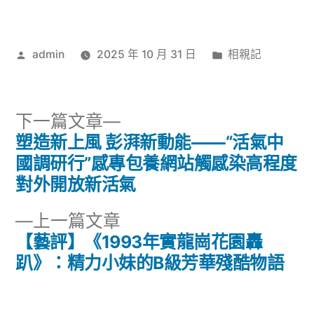
作
分
admin
2025 年 10 月 31 日
相親記
者:
類:
下
下一篇文章
一
塑造新上風 彭湃新動能——“活氣中
文
篇
國調研行”感專包養網站觸感染高程度
章
文
對外開放新活氣
章:
導
下
上一篇文章
一
【藝評】《1993年實龍崗花園轟
覽
篇
趴》：精力小妹的B級芳華殘酷物語
文
章: