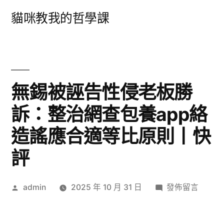
跳
貓咪教我的哲學課
至
主
要
內
無錫被誣告性侵老板勝
容
訴：整治網查包養app絡
造謠應合適等比原則丨快
評
作
在
admin
2025 年 10 月 31 日
發佈留言
者:
〈無
錫