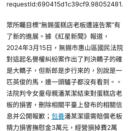
被
requestId:690415d1c39cf9.98052481.
誣
告
眾所矚目標“無錫蛋糕店老板遭誣告案”有
性
了新的進展。據《紅星新聞》報道，
侵
老
2024年3月15日，無錫市惠山區國民法院
板
對這起名譽權糾紛案作出了判決轎子的確
勝
訴：
是大轎子，但新郎是步行來的，別說是一
整
匹英俊的馬，連一頭驢子都沒有看到。。
治
法院判令女童母親潘某潔結束對蛋糕店老
網
查
板的損害，刪除相關平臺上發布的相關信
包
息并公開報歉；
包養
潘某潔還需賠償老板
養
app
精力損害撫慰金3萬元，經營損掉費2萬