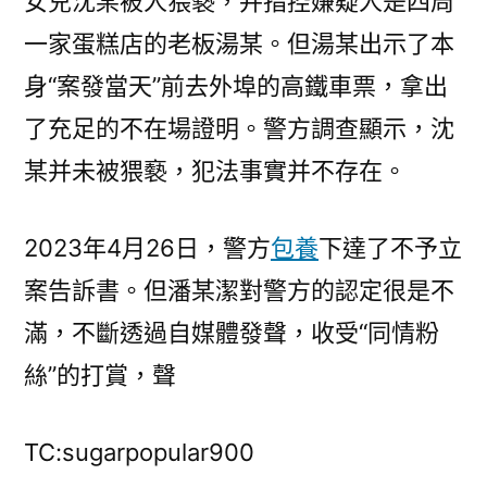
女兒沈某被人猥褻，并指控嫌疑人是四周
一家蛋糕店的老板湯某。但湯某出示了本
身“案發當天”前去外埠的高鐵車票，拿出
了充足的不在場證明。警方調查顯示，沈
某并未被猥褻，犯法事實并不存在。
2023年4月26日，警方
包養
下達了不予立
案告訴書。但潘某潔對警方的認定很是不
滿，不斷透過自媒體發聲，收受“同情粉
絲”的打賞，聲
TC:sugarpopular900