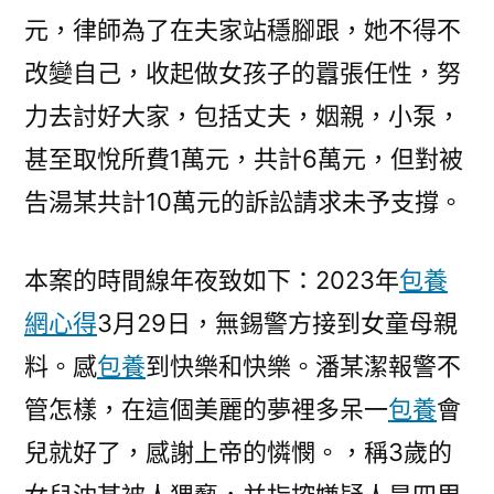
絡
元，律師為了在夫家站穩腳跟，她不得不
造
改變自己，收起做女孩子的囂張任性，努
謠
應
力去討好大家，包括丈夫，姻親，小泵，
合
甚至取悅所費1萬元，共計6萬元，但對被
適
等
告湯某共計10萬元的訴訟請求未予支撐。
比
原
本案的時間線年夜致如下：2023年
包養
則
網心得
3月29日，無錫警方接到女童母親
丨
快
料。感
包養
到快樂和快樂。潘某潔報警不
評〉
管怎樣，在這個美麗的夢裡多呆一
包養
會
兒就好了，感謝上帝的憐憫。，稱3歲的