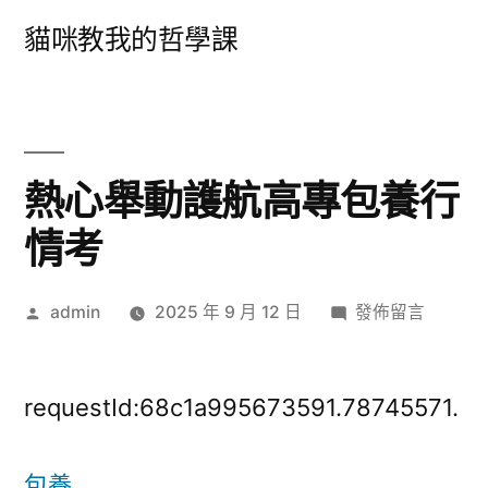
跳
貓咪教我的哲學課
至
主
要
內
熱心舉動護航高專包養行
容
情考
作
在
admin
2025 年 9 月 12 日
發佈留言
者:
〈熱
心
舉
requestId:68c1a995673591.78745571.
動
護
包養