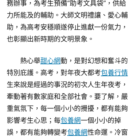
務辦事，為考生預備“助考文具袋”，供給
力所能及的輔助。大師文明禮讓、愛心輔
助，為高考安穩順遂停止進獻一份氣力，
也彰顯出新時期的文明景象。
熱心舉
甜心網
動，是對幻想和奮斗的
特別庇護。高考，對年夜大都考
包養行情
生來說是經過的事況的初次人生年夜考，
牽動著有數家庭和全部社會。要了解，嚴
重氣氛下，每一個小小的攪擾，都有能夠
影響考生心思；每
包養網
一個小小的掉
誤，都有能夠轉變考
包養網
性命運。冷窗