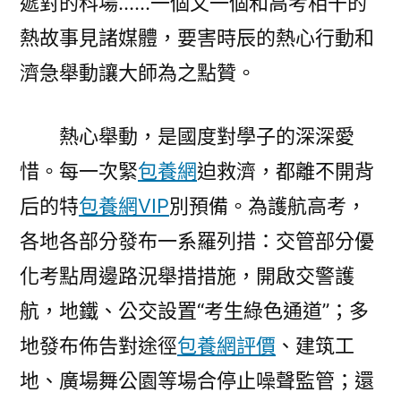
遞對的科場……一個又一個和高考相干的
熱故事見諸媒體，要害時辰的熱心行動和
濟急舉動讓大師為之點贊。
熱心舉動，是國度對學子的深深愛
惜。每一次緊
包養網
迫救濟，都離不開背
后的特
包養網VIP
別預備。為護航高考，
各地各部分發布一系羅列措：交管部分優
化考點周邊路況舉措措施，開啟交警護
航，地鐵、公交設置“考生綠色通道”；多
地發布佈告對途徑
包養網評價
、建筑工
地、廣場舞公園等場合停止噪聲監管；還