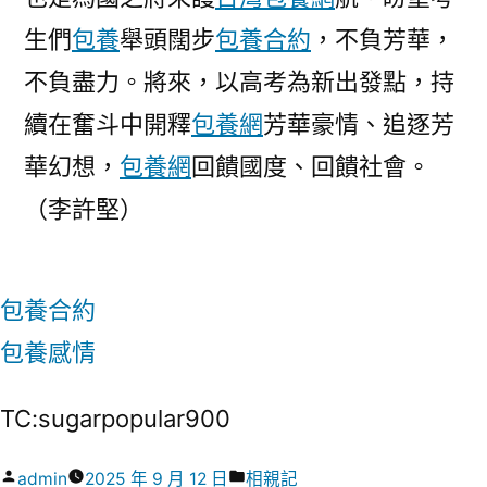
生們
包養
舉頭闊步
包養合約
，不負芳華，
不負盡力。將來，以高考為新出發點，持
續在奮斗中開釋
包養網
芳華豪情、追逐芳
華幻想，
包養網
回饋國度、回饋社會。
（
李許堅
）
包養合約
包養感情
TC:sugarpopular900
作
分
admin
2025 年 9 月 12 日
相親記