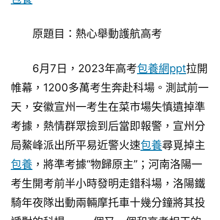
航
高
專
原題目：熱心舉動護航高考
包
養
6月7日，2023年高考
包養網ppt
拉開
行
情
帷幕，1200多萬考生奔赴科場。測試前一
考〉
天，安徽宣州一考生在菜市場失慎遺掉準
考據，熱情群眾撿到后當即報警，宣州分
局鰲峰派出所平易近警火速
包養
尋覓掉主
包養
，將準考據“物歸原主”；河南洛陽一
考生開考前半小時發明走錯科場，洛陽鐵
騎年夜隊出動兩輛摩托車十幾分鐘將其投