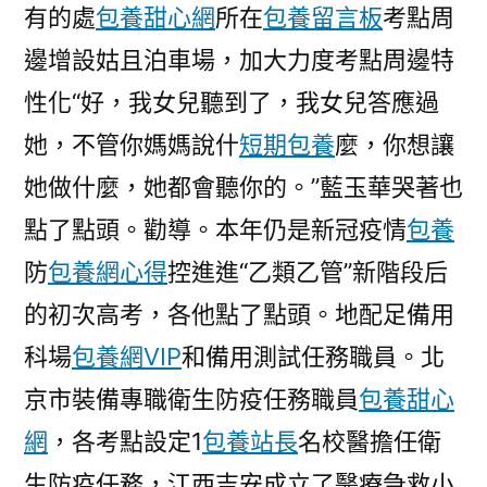
有的處
包養甜心網
所在
包養留言板
考點周
邊增設姑且泊車場，加大力度考點周邊特
性化“好，我女兒聽到了，我女兒答應過
她，不管你媽媽說什
短期包養
麼，你想讓
她做什麼，她都會聽你的。”藍玉華哭著也
點了點頭。勸導。本年仍是新冠疫情
包養
防
包養網心得
控進進“乙類乙管”新階段后
的初次高考，各他點了點頭。地配足備用
科場
包養網VIP
和備用測試任務職員。北
京市裝備專職衛生防疫任務職員
包養甜心
網
，各考點設定1
包養站長
名校醫擔任衛
生防疫任務，江西吉安成立了醫療急救小