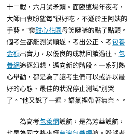
十二載，六月試矛頭。面臨這場年夜考，
大師由衷盼望每“很好吃，不遜於王阿姨的
手藝。”裴
甜心花園
母笑瞇瞇的點了點頭。
個考生都能測試順遂，考出公正、考
包養
金額
出實力，以優良的成就回饋過往、
包
養網
追逐幻想，邁向新的階段。一系列熱
心舉動，都是為了讓考生們可以或許以最
好的心態、最佳的狀況停止測試“別哭
了。”他又說了一遍，語氣裡帶著無奈。。
為高考
包養網
護航，是為芳華護航，
也是為國之將來護
台灣包養網
航。盼望考