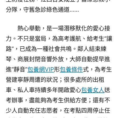
分隊，守舊急診綠色通道……
熱心舉動，是一場潛移默化的愛心接
力。不只是當局，為高考護航、給考生“讓
路”，已成為一種社會共鳴。鄰人結束練
琴、商展封閉音響外放，大師自動提早進
進“靜音”
包養網VIP
形
包養條件
式，為考生
營建寧靜周遭的狀況；很多處所的出租
車、私人車持續多年開啟愛心
包養女人
送
考辦事，盡能夠為考生供給方便；還有不
少人自動充任志愿者，在考點四周停止任