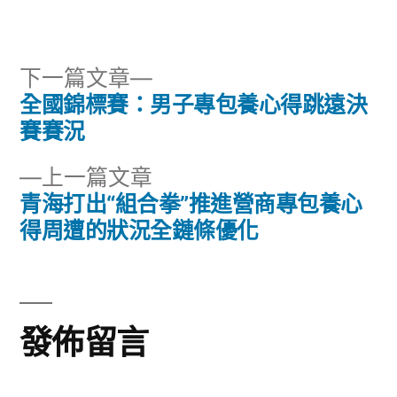
者:
類:
下
下一篇文章
一
全國錦標賽：男子專包養心得跳遠決
文
篇
賽賽況
章
文
下
上一篇文章
章:
導
一
青海打出“組合拳”推進營商專包養心
篇
得周遭的狀況全鏈條優化
覽
文
章:
發佈留言