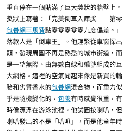
垂直停在一個貼滿了巨大獎狀的牆壁上。
獎狀上寫著：「完美倒車入庫獎——第零
包養網車馬費
點零零零零零九度偏差。」
落款人是「倒車王」。他趕緊從車窗探出
頭，發現周圍不再是熟悉的城市街道，而
是一望無際、由無數白線和編號組成的巨
大網格。這裡的空氣聞起來像是新買的輪
胎和劣質香水的
包養網
混合物，而重力似
乎是隨機變化的，
包養
有時感覺很重，有
時像漂浮在游泳池裡。他試圖按喇叭，但
喇叭發出的不是「叭叭」，而是他童年時