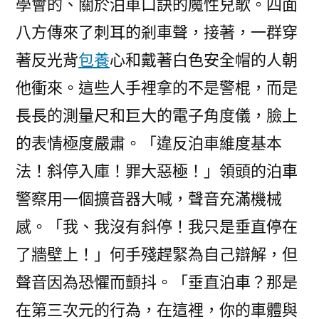
學會的、關於泊車口訣的魔性兒歌。四面
八方傳來了刺耳的剎車聲，接著，一群穿
著反光背
包養
心和戴著白色安全帽的人朝
他衝來。這些人手裡拿的不是警棍，而是
長長的測量尺和巨大的電子角度儀，臉上
的表情極度嚴肅。「違反泊車維度基本
法！斜停入庫！罪大惡極！」領頭的泊車
警察用一個擴音器大喊，聲音充滿機械
感。「我、我沒有斜停！我只是垂直停在
了牆壁上！」何手殘趕緊為自己辯解，但
聲音因為恐懼而顫抖。「垂直泊車？那是
在第三次元的行為，在這裡，你的車體與