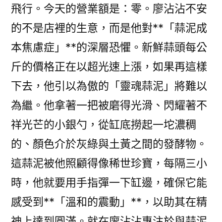
飛行。今天的營業額是：零。廖沾沾不安
的不是店裡的生意，而是他對**「蒜泥成
本焦慮症」**的深層恐懼。新鮮蒜頭每公
斤的價格正在以超光速上漲，如果再這樣
下去，他引以為傲的「靈魂蒜泥」將難以
為繼。他拿著一把被磨得光滑、閃耀著不
祥光芒的小銀勺，從缸底撈起一坨濃稠
的、顏色介於灰綠與土黃之間的發酵物。
這蒜泥被他照顧得像稀世珍寶，每隔三小
時，他就要用手指彈一下缸邊，確保它能
感受到**「溫和的震動」**，以助其在精
神上達到圓滿。就在廖沾沾專注於與蒜泥