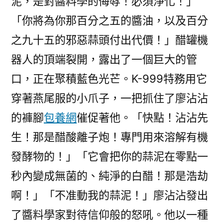
泥，是對醬料學的侮辱！必須淨化！」
「你將為你那百分之五的醬油，以及百分
之九十五的邪惡蒜頭付出代價！」醋罐機
器人的頂端裂開，露出了一個巨大的管
口，正在聚積藍色光芒。K-999特務用它
穿著燕尾服的小爪子，一把抓住了廖沾沾
的褲腳
包養網
催促著他。「快點！沾沾先
生！那是醋酸離子炮！專門用來溶解有機
發酵物的！」「它會把你的蒜泥在零點一
秒內變成無菌的、純淨的白醋！那是浩劫
啊！」「不准動我的蒜泥！」廖沾沾發出
了醬料學家對待信仰般的怒吼。他以一種