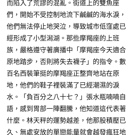
而陷入了荒謬的混亂。街道上的雙魚座
們，開始不受控制地流下鹹鹹的海水淚，
他們無法停止地哭泣，導致城市低窪處已
經形成了小型潟湖。那些摩羯座的上班
族，嚴格遵守著廣播中「摩羯座今天適合
原地踏步，否則將失去襪子」的指令。數
百名西裝筆挺的摩羯座正整齊地站在原
地，他們的鞋子裡裝滿了已經潮濕的淚
水。「負百分之八十七？」張水瓶喃喃自
語，感到胃部一陣翻騰，他知道這代表著
什麼。林天秤的運勢越差，他那股積壓已
久、無處安放的單戀能量就會越發瘋狂地