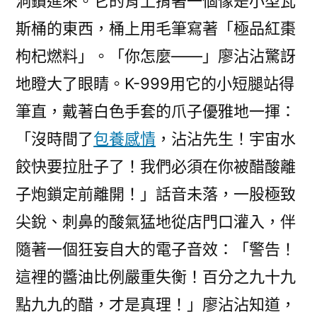
洞鑽進來。它的背上揹著一個像是小型瓦
斯桶的東西，桶上用毛筆寫著「極品紅棗
枸杞燃料」。「你怎麼——」廖沾沾驚訝
地瞪大了眼睛。K-999用它的小短腿站得
筆直，戴著白色手套的爪子優雅地一揮：
「沒時間了
包養感情
，沾沾先生！宇宙水
餃快要拉肚子了！我們必須在你被醋酸離
子炮鎖定前離開！」話音未落，一股極致
尖銳、刺鼻的酸氣猛地從店門口灌入，伴
隨著一個狂妄自大的電子音效：「警告！
這裡的醬油比例嚴重失衡！百分之九十九
點九九的醋，才是真理！」廖沾沾知道，