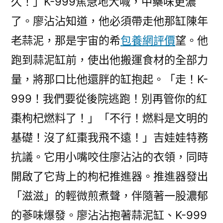
久！」K-999焦急地大喊，中藥味更濃
了。廖沾沾知道，他必須帶走他那缸陳年
老蒜泥，那是宇宙的希
包養網評價
望。他
跑到蒜泥缸前，使出他搬運食材的全部力
量，將那口比他還胖的缸抱起。「走！K-
999！我們要從後院逃跑！別再管你的紅
棗枸杞燃料了！」「不行！燃料是文明的
基礎！沒了紅棗我飛不遠！」吉娃娃特務
抗議。它用小嘴咬住廖沾沾的衣領，同時
開啟了它背上的枸杞推進器。推進器發出
「滋滋」的輕微煎煮聲，伴隨著一股濃郁
的蔘味爆發。廖沾沾抱著蒜泥缸、K-999