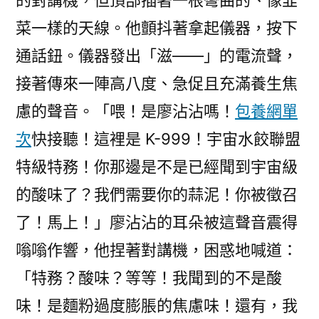
的對講機，但頂部插著一根彎曲的、像韭
菜一樣的天線。他顫抖著拿起儀器，按下
通話鈕。儀器發出「滋——」的電流聲，
接著傳來一陣高八度、急促且充滿養生焦
慮的聲音。「喂！是廖沾沾嗎！
包養網單
次
快接聽！這裡是 K-999！宇宙水餃聯盟
特級特務！你那邊是不是已經聞到宇宙級
的酸味了？我們需要你的蒜泥！你被徵召
了！馬上！」廖沾沾的耳朵被這聲音震得
嗡嗡作響，他捏著對講機，困惑地喊道：
「特務？酸味？等等！我聞到的不是酸
味！是麵粉過度膨脹的焦慮味！還有，我