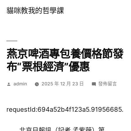
跳
貓咪教我的哲學課
至
主
要
內
燕京啤酒專包養價格節發
容
布“票根經濟”優惠
作
在
admin
2025 年 12 月 23 日
發佈留言
者:
〈燕
京
啤
requestId:694a52b4f123a5.91956685.
酒
專
北京日報訊（記者 孟紫薇）第