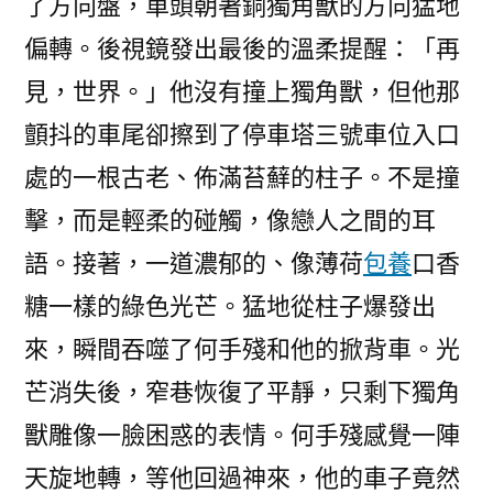
了方向盤，車頭朝著銅獨角獸的方向猛地
偏轉。後視鏡發出最後的溫柔提醒：「再
見，世界。」他沒有撞上獨角獸，但他那
顫抖的車尾卻擦到了停車塔三號車位入口
處的一根古老、佈滿苔蘚的柱子。不是撞
擊，而是輕柔的碰觸，像戀人之間的耳
語。接著，一道濃郁的、像薄荷
包養
口香
糖一樣的綠色光芒。猛地從柱子爆發出
來，瞬間吞噬了何手殘和他的掀背車。光
芒消失後，窄巷恢復了平靜，只剩下獨角
獸雕像一臉困惑的表情。何手殘感覺一陣
天旋地轉，等他回過神來，他的車子竟然