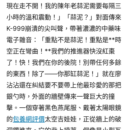
現在走不開！我的陳年老蒜泥需要每隔三
小時的溫和震動！」「蒜泥？」對面傳來
K-999崩潰的尖叫聲，帶著濃濃的中藥味
電子雜音：「重點不是蒜泥！重點是**時
空正在彎曲！**我們的推進器快沒紅棗
了！快！我們在你的後院！別帶任何多餘
的東西！除了——你那缸蒜泥！」就在廖
沾沾還在糾結要不要帶上他最珍愛的那把
銀勺時，外面的牆壁傳來一聲巨大的撞
擊。一個穿著黑色燕尾服、戴著太陽眼鏡
的
包養網評價
太空吉娃娃，正從牆上的破