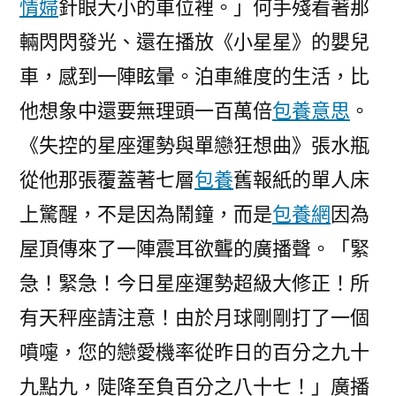
情婦
針眼大小的車位裡。」何手殘看著那
輛閃閃發光、還在播放《小星星》的嬰兒
車，感到一陣眩暈。泊車維度的生活，比
他想象中還要無理頭一百萬倍
包養意思
。
《失控的星座運勢與單戀狂想曲》張水瓶
從他那張覆蓋著七層
包養
舊報紙的單人床
上驚醒，不是因為鬧鐘，而是
包養網
因為
屋頂傳來了一陣震耳欲聾的廣播聲。「緊
急！緊急！今日星座運勢超級大修正！所
有天秤座請注意！由於月球剛剛打了一個
噴嚏，您的戀愛機率從昨日的百分之九十
九點九，陡降至負百分之八十七！」廣播