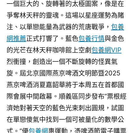
一個巨大的、旋轉著的太極圖案，像是在
爭奪林天秤的靈魂。這場以星座運勢為賭
注、以單戀能量為武器的荒唐戰爭，
包養
網推薦
正式打響了。藍色
包養行情
與金色
的光芒在林天秤咖啡館上空劇
包養網VIP
烈衝撞，創造出一個不斷旋轉的怪異氣
旋。屆北京國際燕京啤酒文明節暨2025
燕京啤酒消夏嘉韶華將于本周五在首都國
際會展中間啟幕。順義區同步發布“票根經
濟她對著天空的藍色光束刺出圓規，試圖
在單戀傻氣中找到一個可被量化的數學公
式。”優
包養網
惠運動，憑啤酒節電子購票