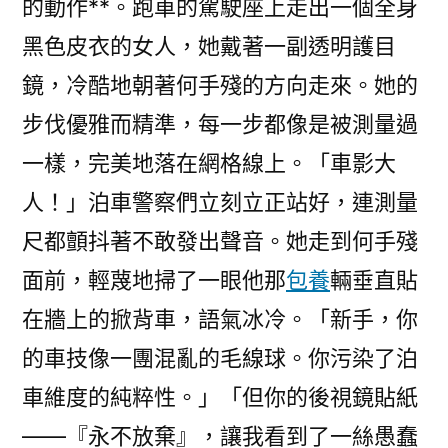
的動作**。跑車的駕駛座上走出一個全身
黑色皮衣的女人，她戴著一副透明護目
鏡，冷酷地朝著何手殘的方向走來。她的
步伐優雅而精準，每一步都像是被測量過
一樣，完美地落在網格線上。「車影大
人！」泊車警察們立刻立正站好，連測量
尺都顫抖著不敢發出聲音。她走到何手殘
面前，輕蔑地掃了一眼他那
包養
輛垂直貼
在牆上的掀背車，語氣冰冷。「新手，你
的車技像一團混亂的毛線球。你污染了泊
車維度的純粹性。」「但你的後視鏡貼紙
——『永不放棄』，讓我看到了一絲愚蠢