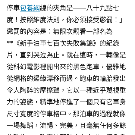
停車
包養網
線的夾角是——八十九點七
度！按照維度法則，你必須接受懲罰！」
懲罰的內容是：無限次觀看一部名為
**《新手泊車七百次失敗集錦》的紀錄
片，直到哭泣為止。就在這時，一輛像是
從科幻電影裡開出來的黑色跑車，優雅地
從網格的邊緣漂移而過。跑車的輪胎發出
令人陶醉的摩擦聲，它以一種近乎蔑視重
力的姿態，精準地停進了一個只有它車身
尺寸寬度的停車格中。那泊車的過程就像
一場舞蹈，流暢、完美，且毫無任何多餘