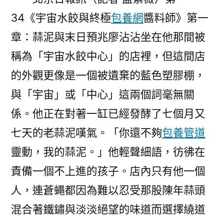
包
34《宇宙水餃與終極
包養網
醬料師》第一
養
價
章：蒜泥與末日預兆廖沾沾坐在他那間被
格
稱為「宇宙水餃中心」的店裡，但這間店
節
發
的外觀更像是一個被遺棄的藍色塑膠棚，
布
與「宇宙」或「中心」這兩個詞毫無關
“票
係。他正在對著一缸已經發酵了七個月又
根
經
七天的老蒜泥嘆氣。「你還不夠
包養管道
濟”
靈動，我的蒜泥。」他輕聲細語，彷彿在
優
惠〉
責備一個不上進的孩子。店內只有他一個
人，連蒼蠅都因為難以忍受那股陳年蒜頭
混合著鐵鏽與淡淡絕望的味道而選擇繞道