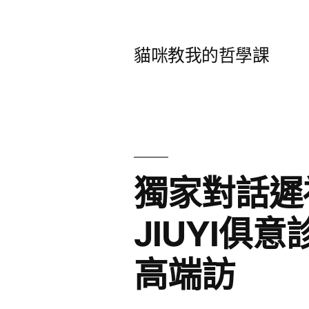
跳
至
貓咪教我的哲學課
主
要
內
容
獨家對話遲
JIUYI俱
高端訪