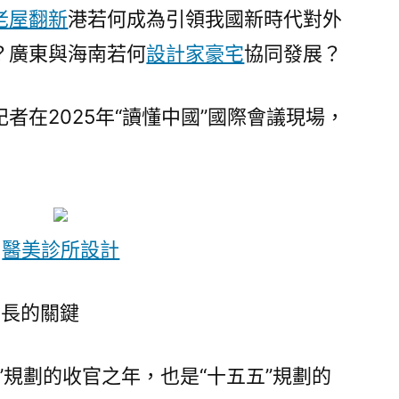
讀
老屋翻新
港若何成為引領我國新時代對外
懂
？廣東與海南若何
設計家豪宅
協同發展？
中
國
·
者在2025年“讀懂中國”國際會議現場，
高
端
訪〉
醫美診所設計
增長的關鍵
”規劃的收官之年，也是“十五五”規劃的