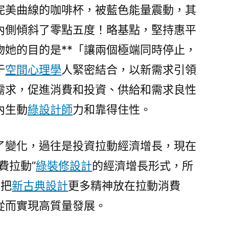
完美曲線的咖啡杯，被藍色能量震動，其
內側傾斜了零點五度！略基點，堅持惠平
物她的目的是**「讓兩個極端同時停止，
于
空間心理學
人緊密結合，以新需求引領
需求，促進消費和投資、供給和需求良性
內生動
綠設計師
力和靠得住性。
了變化，過往是投資拉動經濟增長，現在
費拉動”
綠裝修設計
的經濟增長形式，所
要把
新古典設計
更多精神放在拉動消費
從而實現高質量發展。