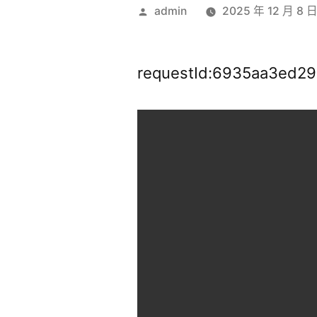
作
admin
2025 年 12 月 8 
者:
requestId:6935aa3ed29