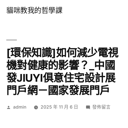
跳
貓咪教我的哲學課
至
主
要
內
[環保知識]如何減少電視
容
機對健康的影響？_中國
發JIUYI俱意住宅設計展
門戶網－國家發展門戶
作
在
admin
2025 年 11 月 6 日
發佈留言
者:
〈[環
保