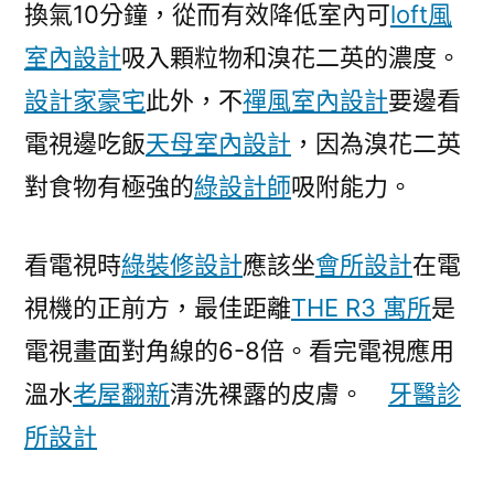
換氣10分鐘，從而有效降低室內可
中
loft風
國
室內設計
吸入顆粒物和溴花二英的濃度。
發
設計家豪宅
此外，不
禪風室內設計
要邊看
JIUYI
俱
電視邊吃飯
天母室內設計
，因為溴花二英
意
對食物有極強的
綠設計師
吸附能力。
住
宅
設
看電視時
綠裝修設計
應該坐
會所設計
在電
計
視機的正前方，最佳距離
THE R3 寓所
是
展
電視畫面對角線的6-8倍。看完電視應用
門
戶
溫水
老屋翻新
清洗裸露的皮膚。
牙醫診
網
所設計
－
國