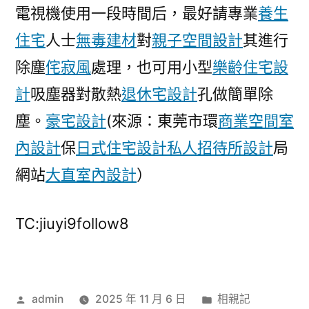
家
電視機使用一段時間后，最好請專業
養生
發
住宅
人士
無毒建材
對
親子空間設計
其進行
展
除塵
侘寂風
處理，也可用小型
樂齡住宅設
門
戶〉
計
吸塵器對散熱
退休宅設計
孔做簡單除
塵。
豪宅設計
(來源：東莞市環
商業空間室
內設計
保
日式住宅設計
私人招待所設計
局
網站
大直室內設計
）
TC:jiuyi9follow8
作
分
admin
2025 年 11 月 6 日
相親記