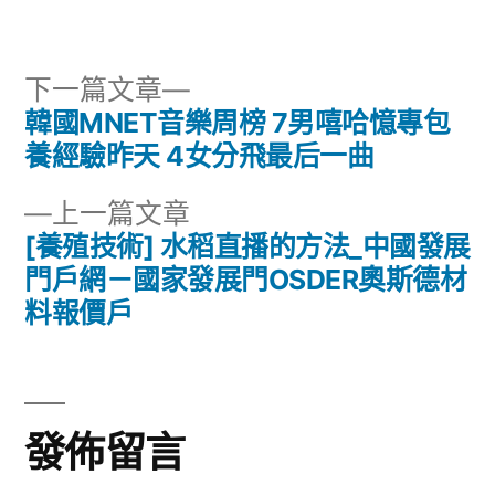
者:
類:
下
下一篇文章
一
韓國MNET音樂周榜 7男嘻哈憶專包
文
篇
養經驗昨天 4女分飛最后一曲
章
文
下
上一篇文章
章:
導
一
[養殖技術] 水稻直播的方法_中國發展
篇
門戶網－國家發展門OSDER奧斯德材
覽
文
料報價戶
章:
發佈留言