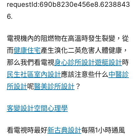
知
requestId:690b8230e456e8.6238843
識]
6.
如
何
電視機內的阻燃物在高溫時發生裂變，從
減
少
而
健康住宅
產生溴化二英危害人體健康，
電
那么我們看電視
身心診所設計
遊艇設計
時
視
機
民生社區室內設計
應該注意些什么
中醫診
對
所設計
呢
醫美診所設計
？
健
康
的
客變設計
空間心理學
影
響？
看電視時最好
新古典設計
每隔1小時通風
_