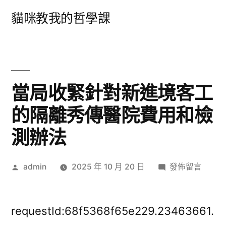
跳
貓咪教我的哲學課
至
主
要
內
當局收緊針對新進境客工
容
的隔離秀傳醫院費用和檢
測辦法
作
在
admin
2025 年 10 月 20 日
發佈留言
者:
〈當
局
收
requestId:68f5368f65e229.23463661.
緊