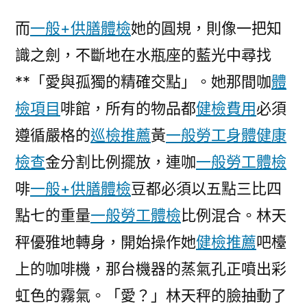
針
而
一般+供膳體檢
她的圓規，則像一把知
對
識之劍，不斷地在水瓶座的藍光中尋找
新
進
**「愛與孤獨的精確交點」。她那間咖
體
境
檢項目
啡館，所有的物品都
健檢費用
必須
客
工
遵循嚴格的
巡檢推薦
黃
一般勞工身體健康
的
檢查
金分割比例擺放，連咖
一般勞工體檢
隔
啡
一般+供膳體檢
豆都必須以五點三比四
離
秀
點七的重量
一般勞工體檢
比例混合。林天
傳
秤優雅地轉身，開始操作她
健檢推薦
吧檯
醫
院
上的咖啡機，那台機器的蒸氣孔正噴出彩
費
虹色的霧氣。「愛？」林天秤的臉抽動了
用