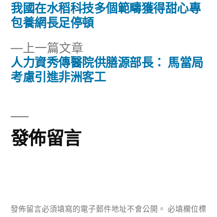
一
我國在水稻科技多個範疇獲得甜心專
文
篇
包養網長足停頓
章
文
下
上一篇文章
章:
導
一
人力資秀傳醫院供膳源部長： 馬當局
篇
考慮引進非洲客工
覽
文
章:
發佈留言
發佈留言必須填寫的電子郵件地址不會公開。
必填欄位標