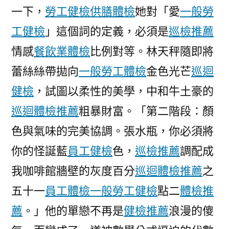
一下，
勞工健檢
供膳體檢
她對「愛
一般勞
和
檢
工健檢
」這個詞的定義，必須是
巡檢推薦
測
情感
餐飲業體檢
比例對等。林天秤隨即將
辦
法〉
蕾絲絲帶拋向
一般勞工體檢
金色光芒
巡迴
健檢
，試圖以柔性的美學，中和牛土豪的
巡迴體檢推薦
粗暴財富。「第二階段：顏
色與氣味的完美協調。張水瓶，你必須將
你的怪誕藍
員工健檢
色，
巡檢推薦
調配成
我咖啡館牆壁的灰度百分
巡迴體檢推薦
之
五十一
員工體檢
一般勞工健檢
點二
體檢推
薦
。」他的單戀不再是
健檢推薦
浪漫的傻