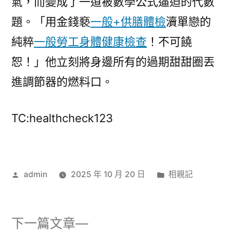
氣，而變成了一道被數學公式逼迫的代數
題。「用金錢褻
一般+供膳體檢
瀆單戀的
純粹
一般勞工身體健康檢查
！不可饒
恕！」他立刻將身邊所有的過期甜甜圈丟
進調節器的燃料口。
TC:healthcheck123
作
分
admin
2025 年 10 月 20 日
相親記
者:
類:
下
下一篇文章