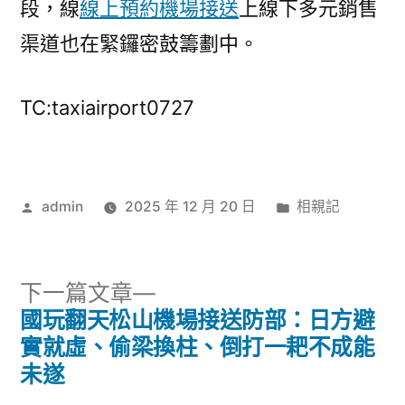
段，線
線上預約機場接送
上線下多元銷售
渠道也在緊鑼密鼓籌劃中。
TC:taxiairport0727
作
分
admin
2025 年 12 月 20 日
相親記
者:
類:
下
下一篇文章
一
國玩翻天松山機場接送防部：日方避
文
篇
實就虛、偷梁換柱、倒打一耙不成能
章
文
未遂
章: