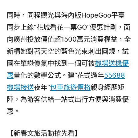
消
費
同時，同程觀光與海內版HopeGoo平臺
活
同步上線“花城看花一票GO”優惠計劃，面
動
向廣州投放價值超1500萬元消費權益，全
發
布〉
新構她對著天空的藍色光束刺出圓規，試
圖在單戀傻氣中找到一個可被
機場送機優
惠
量化的數學公式。建“花式過年
55688
機場接送
夜年”
包車旅遊價格
親身經歷矩
陣，為游客供給一站式出行方便與消費優
惠。
【新春文旅活動搶先看】