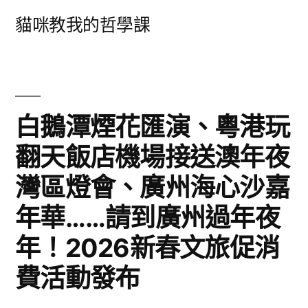
跳
貓咪教我的哲學課
至
主
要
內
白鵝潭煙花匯演、粵港玩
容
翻天飯店機場接送澳年夜
灣區燈會、廣州海心沙嘉
年華……請到廣州過年夜
年！2026新春文旅促消
費活動發布