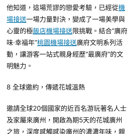
他知道，這場荒謬的戀愛考驗，已經從
機
場接送
一場力量對決，變成了一場美學與
心靈的極
飯店機場接送
限挑戰。結合“廣府
味·幸福年”
桃園機場接送
廣府文明系列活
動，讓游客一站式親身經歷“最廣府”的文
明魅力。
8 全球邀約，傳遞花城溫熱
邀請全球20個國家的近百名游玩著名人士
及家屬來廣州，開啟為期5天的花城廣州
之旅，深度感觸感染廣州的濃濃年味，親