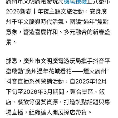
廣州市文明廣電游玩局
機場接機
正式發布
年
2026新春十年夜主題文旅活動，安身廣
華……
請
州千年文脈與時代活氣，圍繞“過年”焦點
到
意象，營造喜慶祥和、多元融合的新春盛
廣
州
景。
過
年
據悉，廣州市文明廣電游玩局攜手抖音平
夜
年！
臺啟動“廣州過年花城看花——煙火廣州”
2026
抖音直播系列營銷活動，自2025年12月
新
下旬至2026年3月期間，整合景區、飯
春
文
店、餐飲等優質資源，打造熱點話題與專
旅
場直播，組織達人開展探店帶貨。
促