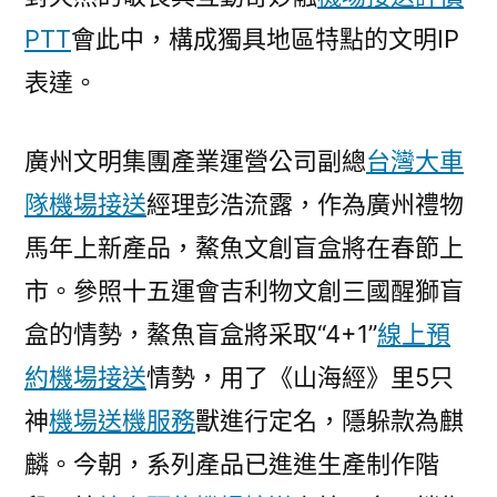
PTT
會此中，構成獨具地區特點的文明IP
表達。
廣州文明集團產業運營公司副總
台灣大車
隊機場接送
經理彭浩流露，作為廣州禮物
馬年上新產品，鰲魚文創盲盒將在春節上
市。參照十五運會吉利物文創三國醒獅盲
盒的情勢，鰲魚盲盒將采取“4+1”
線上預
約機場接送
情勢，用了《山海經》里5只
神
機場送機服務
獸進行定名，隱躲款為麒
麟。今朝，系列產品已進進生產制作階