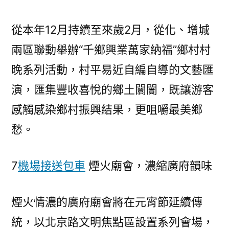
從本年12月持續至來歲2月，從化、增城
兩區聯動舉辦“千鄉興業萬家納福”鄉村村
晚系列活動，村平易近自編自導的文藝匯
演，匯集豐收喜悅的鄉土闤闠，既讓游客
感觸感染鄉村振興結果，更咀嚼最美鄉
愁。
7
機場接送包車
煙火廟會，濃縮廣府韻味
煙火情濃的廣府廟會將在元宵節延續傳
統，以北京路文明焦點區設置系列會場，