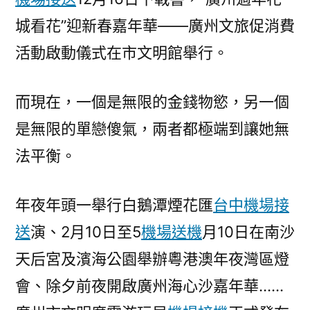
場
城看花”迎新春嘉年華——廣州文旅促消費
接
送
活動啟動儀式在市文明館舉行。
澳
年
而現在，一個是無限的金錢物慾，另一個
夜
灣
是無限的單戀傻氣，兩者都極端到讓她無
區
法平衡。
燈
會、
年夜年頭一舉行白鵝潭煙花匯
台中機場接
廣
州
送
演、2月10日至5
機場送機
月10日在南沙
海
天后宮及濱海公園舉辦粵港澳年夜灣區燈
心
沙
會、除夕前夜開啟廣州海心沙嘉年華……
嘉