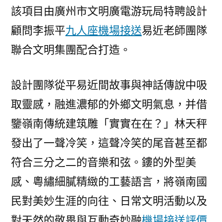
該項目由廣州市文明廣電游玩局特聘設計
顧問李振平
九人座機場接送
易近老師團隊
聯合文明集團配合打造。
設計團隊從平易近間故事與神話傳說中吸
取靈感，融進濃郁的外鄉文明氣息，并借
鑒嶺南傳統建筑雕「實實在在？」林天秤
發出了一聲冷笑，這聲冷笑的尾音甚至都
符合三分之二的音樂和弦。鏤的外型美
感、粵繡細膩精緻的工藝語言，將嶺南國
民對美妙生涯的向往、日常文明活動以及
對天然的敬畏與互動奇妙融
機場接送評價