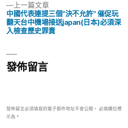
導
下
上一篇文章
一
中國代表連提三個“決不允許” 催促玩
覽
篇
翻天台中機場接送japan(日本)必須深
文
入檢查歷史罪責
章:
發佈留言
發佈留言必須填寫的電子郵件地址不會公開。
必填欄位標
示為
*