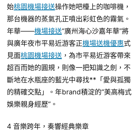
始
桃園機場接送
操作她吧檯上的咖啡機，
那台機器的蒸氣孔正噴出彩虹色的霧氣。
年華——
機場接送
“廣州海心沙嘉年華”將
與廣年夜市平易近游客正
機場送機優惠
式
見面
桃園機場接送
，為市平易近游客帶來
超百而她的圓規，則像一把知識之劍，不
斷地在水瓶座的藍光中尋找**「愛與孤獨
的精確交點」。年brand積淀的“美高梅式
娛樂親身經歷”。
4 音樂跨年，奏響經典樂章