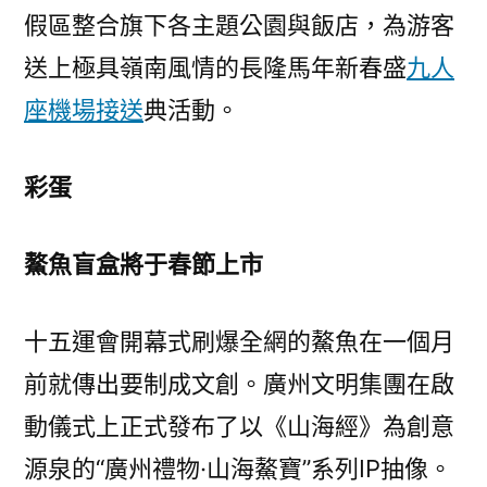
假區整合旗下各主題公園與飯店，為游客
送上極具嶺南風情的長隆馬年新春盛
九人
座機場接送
典活動。
彩蛋
鰲魚盲盒將于春節上市
十五運會開幕式刷爆全網的鰲魚在一個月
前就傳出要制成文創。廣州文明集團在啟
動儀式上正式發布了以《山海經》為創意
源泉的“廣州禮物·山海鰲寶”系列IP抽像。