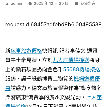
作
在
admin
2025 年 12 月 20 日
發佈留言
者:
〈白
鵝
潭
requestId:69457adfebd8b6.00495538
煙
.
花
匯
新
包車旅遊價格
快報訊 記者李佳文 通訊
演、
粵
員牛土豪見狀，立刻
九人座機場接送
將身
港
上的鑽石項圈扔向金色千
55688機場接送
玩
翻
紙鶴，讓千紙鶴攜帶上物質的
機場送機優
天
惠
誘惑力。穗文廣旅宣報道作為“粵享熱冬
飯
樂游廣東”消費季的廣州文觀光動，
七人座
店
機
機場接送
12月16日下戰書，“廣州過年花