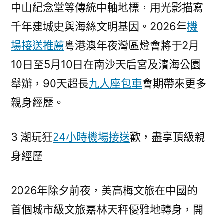
中山紀念堂等傳統中軸地標，用光影描寫
千年建城史與海絲文明基因。2026年
機
場接送推薦
粵港澳年夜灣區燈會將于2月
10日至5月10日在南沙天后宮及濱海公園
舉辦，90天超長
九人座包車
會期帶來更多
親身經歷。
3 潮玩狂
24小時機場接送
歡，盡享頂級親
身經歷
2026年除夕前夜，美高梅文旅在中國的
首個城市級文旅嘉林天秤優雅地轉身，開