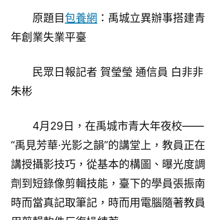
事
原題目
包養網
：禹城立異辦事搭建青
搭
建
年創業失業平臺
青
年
民眾日報記者 賀瑩瑩 通信員 白非非
專
包
朱彬
養
創
4月29日，在禹城市青大年夜校——
業
失
“禹見芳華·光影之韻”的講堂上，教員正在
業
講授攝影技巧，從基本的構圖、曝光度調
平
劑到短錄像剪輯技能，臺下的學員張振南
臺〉
時而當真記取筆記，時而用電腦隨著教員