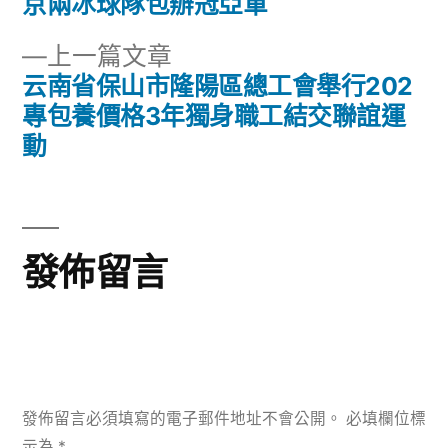
篇
京兩冰球隊包辦冠亞軍
章
文
下
上一篇文章
章:
導
一
云南省保山市隆陽區總工會舉行202
篇
專包養價格3年獨身職工結交聯誼運
覽
文
動
章:
發佈留言
發佈留言必須填寫的電子郵件地址不會公開。
必填欄位標
示為
*