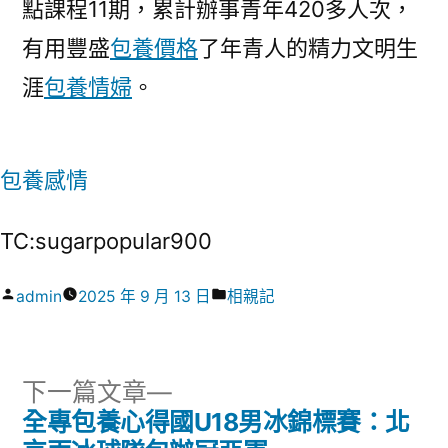
點課程11期，累計辦事青年420多人次，
有用豐盛
包養價格
了年青人的精力文明生
涯
包養情婦
。
包養感情
TC:sugarpopular900
作
分
admin
2025 年 9 月 13 日
相親記
者:
類:
下
下一篇文章
一
全專包養心得國U18男冰錦標賽：北
文