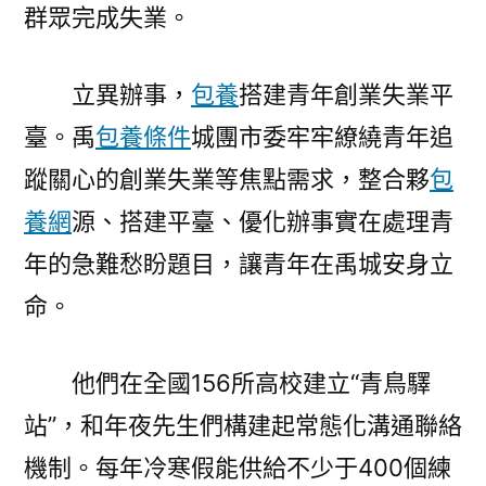
群眾完成失業。
立異辦事，
包養
搭建青年創業失業平
臺。禹
包養條件
城團市委牢牢繚繞青年追
蹤關心的創業失業等焦點需求，整合夥
包
養網
源、搭建平臺、優化辦事實在處理青
年的急難愁盼題目，讓青年在禹城安身立
命。
他們在全國156所高校建立“青鳥驛
站”，和年夜先生們構建起常態化溝通聯絡
機制。每年冷寒假能供給不少于400個練