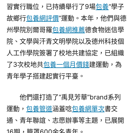
習實行職位，已持續舉行了9場
包養
“學子
故鄉行
包養網評價
”運動。本年，他們與德
州學院別爾哥羅
包養網推薦
德食物迷信學
院、文學與汗青文明學院以及德州科技個
人工作學院簽署了校地共建協定，已組織
了3次校地共
包養一個月價錢
建運動，為
青年學子搭建起實行平臺。
他們還打造了“禹見芳華”brand系列
運動，
包養管道
涵蓋唸
包養網單次
書交
通、青年聯誼、志愿辦事等主題，已展開
16期，籠罩600余名青年。