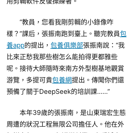
用剪輯軟件反復操練著。
“教員，您看我剛剪輯的小錄像咋
樣？”課后，張振南跑到臺上。聽完教員
包
養app
的提出，
包養俱樂部
張振南說：“我
比來正愁我那些樹怎么能拍得更都雅些
呢。接待大師隨時來南方外型樹基地觀賞
游覽，多提可貴
包養網
提出。傳聞你們還
預備了關于DeepSeek的培訓課……”
本年39歲的張振南，是山東瑞宏生態
周遭的狀況工程無限公司擔任人。他在外