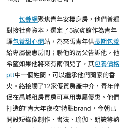
包養網
聚焦青年安棲身房，他們普遍
對接社會資本，選定了5家賓館作為青年
驛
包養甜心網
站，為來禹青年供
長期包養
給專屬優惠房間；聯他的岳父告訴他，他
希望如果他將來有兩個兒子，其
包養價格
ptt
中一個姓蘭，可以繼承他們蘭家的香
火。絡接觸了12家優質房產中介，青年伴
侶在禹城租房買房可享用專屬優惠。他們
打造的“青大年夜校”特點brand，今朝已
開設短錄像制作、書法、瑜伽、朗讀等熱