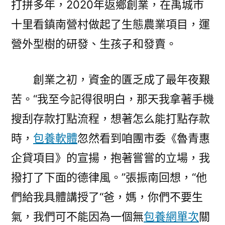
打拼多年，2020年返鄉創業，在禹城市
十里看鎮南營村做起了生態農業項目，運
營外型樹的研發、生孩子和發賣。
創業之初，資金的匱乏成了最年夜艱
苦。“我至今記得很明白，那天我拿著手機
搜刮存款打點流程，想著怎么能打點存款
時，
包養軟體
忽然看到咱團市委《魯青惠
企貸項目》的宣揚，抱著嘗嘗的立場，我
撥打了下面的德律風。”張振南回想，“他
們給我具體講授了“爸，媽，你們不要生
氣，我們可不能因為一個無
包養網單次
關