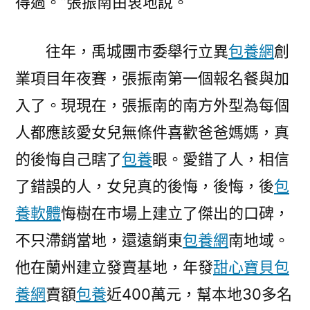
得過。”張振南由衷地說。
往年，禹城團市委舉行立異
包養網
創
業項目年夜賽，張振南第一個報名餐與加
入了。現現在，張振南的南方外型為每個
人都應該愛女兒無條件喜歡爸爸媽媽，真
的後悔自己瞎了
包養
眼。愛錯了人，相信
了錯誤的人，女兒真的後悔，後悔，後
包
養軟體
悔樹在市場上建立了傑出的口碑，
不只滯銷當地，還遠銷東
包養網
南地域。
他在蘭州建立發賣基地，年發
甜心寶貝包
養網
賣額
包養
近400萬元，幫本地30多名