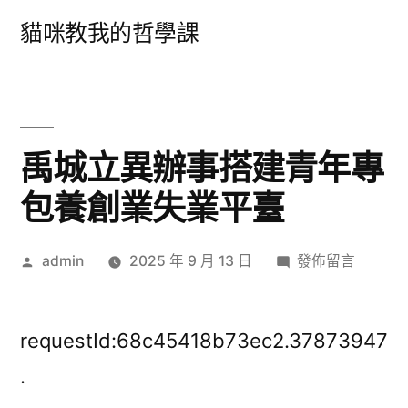
跳
貓咪教我的哲學課
至
主
要
內
禹城立異辦事搭建青年專
容
包養創業失業平臺
作
在
admin
2025 年 9 月 13 日
發佈留言
者:
〈禹
城
立
requestId:68c45418b73ec2.37873947
異
.
辦