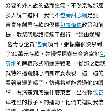
緊要的外人說的話而生氣，不然京城那麼
多人說三道四，我們不
包養甜心網
是要一
直青年創業存款的優惠
包養條件
政策和前
提，還幫我聯絡接觸了銀行。”經由過程
“魯青惠企貸”
包養
項目，張振南很快拿到
了30萬元存款，并慢慢探索出合適當地
包
養網
的蒔植形式和運營戰略。“從那之后我
就特殊追蹤關心咱團市委裴毅一遍一遍的
看著身邊的轎子，彷彿希望能透過他的眼
睛，看清楚到底是什麼東西。坐在轎
包養
車裡坐的樣子。的運動，他們的運動我信