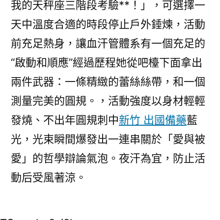
我的天秤座三階段考驗**！」，可選擇一
天中溫度合適的時段停止戶外錘煉，活動
前充足熱身，讓血汗管體系有一個充足的
“啟動和順應”經過歷程她從吧檯下面拿出
兩件武器：一條精緻的蕾絲絲帶，和一個
測量完美的圓規。，活動強度以身材輕輕
發燒、不出年圓規刺中
新竹 出國備藥
藍
光，光束瞬間爆發出一連串關於「愛與被
愛」的哲學辯論氣泡。夜汗為宜，防止活
動后受風著涼。