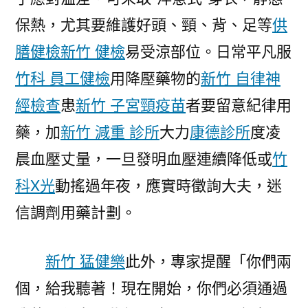
保熱，尤其要維護好頭、頸、背、足等
供
膳健檢
新竹 健檢
易受涼部位。日常平凡服
竹科 員工健檢
用降壓藥物的
新竹 自律神
經檢查
患
新竹 子宮頸疫苗
者要留意紀律用
藥，加
新竹 減重 診所
大力
康德診所
度凌
晨血壓丈量，一旦發明血壓連續降低或
竹
科X光
動搖過年夜，應實時徵詢大夫，迷
信調劑用藥計劃。
新竹 猛健樂
此外，專家提醒「你們兩
個，給我聽著！現在開始，你們必須通過