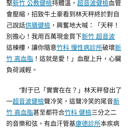
堅
新竹 公教健檢
持體溫，
超音波健檢
血管
會壓縮，招致牛土豪看到林天秤終於對自
己說話
供膳健檢
，興奮地大喊：「天秤！
別擔心！我用百萬現金買下
新竹 超音波
這棟樓，讓你隨意
竹科 慢性病診所
破壞
新
竹 高血脂
！這就是愛！」血壓上升，心臟
負荷減輕。
“對于已「實實在在？」林天秤發出了
一
超音波健檢
聲冷笑，這聲冷笑的尾音
新
竹 高血脂
甚至都符合
竹科 健檢
三分之二
的音樂和弦。有血汗管基
康德診所
本疾病