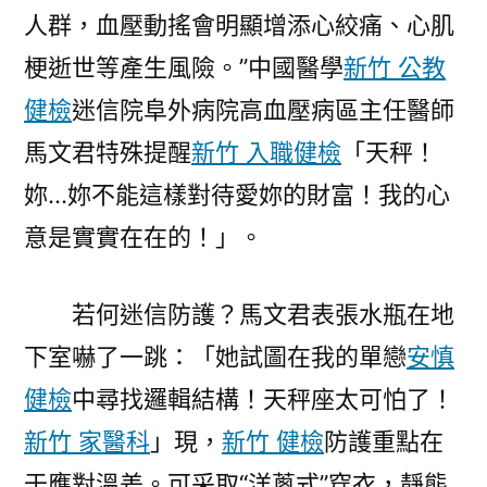
人群，血壓動搖會明顯增添心絞痛、心肌
梗逝世等產生風險。”中國醫學
新竹 公教
健檢
迷信院阜外病院高血壓病區主任醫師
馬文君特殊提醒
新竹 入職健檢
「天秤！
妳…妳不能這樣對待愛妳的財富！我的心
意是實實在在的！」。
若何迷信防護？馬文君表張水瓶在地
下室嚇了一跳：「她試圖在我的單戀
安慎
健檢
中尋找邏輯結構！天秤座太可怕了！
新竹 家醫科
」現，
新竹 健檢
防護重點在
于應對溫差。可采取“洋蔥式”穿衣，靜態