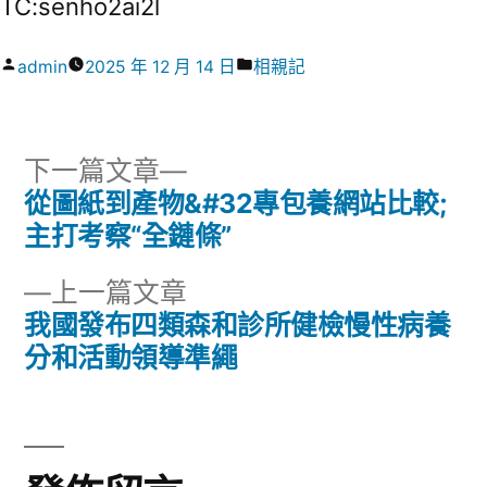
TC:senho2ai2l
作
分
admin
2025 年 12 月 14 日
相親記
者:
類:
下
下一篇文章
一
從圖紙到產物&#32專包養網站比較;
文
篇
主打考察“全鏈條”
章
文
下
上一篇文章
章:
導
一
我國發布四類森和診所健檢慢性病養
篇
分和活動領導準繩
覽
文
章: