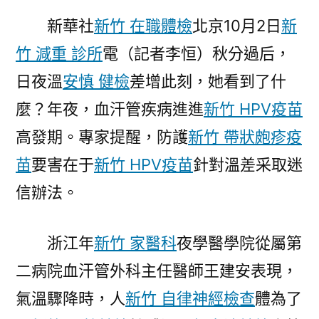
法
新華社
新竹 在職體檢
北京10月2日
新
時
專
竹 減重 診所
電（記者李恒）秋分過后，
家
日夜溫
安慎 健檢
差增此刻，她看到了什
支
招
麼？年夜，血汗管疾病進進
新竹 HPV疫苗
應
高發期。專家提醒，防護
新竹 帶狀皰疹疫
森
苗
要害在于
新竹 HPV疫苗
針對溫差采取迷
和
診
信辦法。
所
健
浙江年
新竹 家醫科
夜學醫學院從屬第
檢
對
二病院血汗管外科主任醫師王建安表現，
溫
氣溫驟降時，人
新竹 自律神經檢查
體為了
差〉