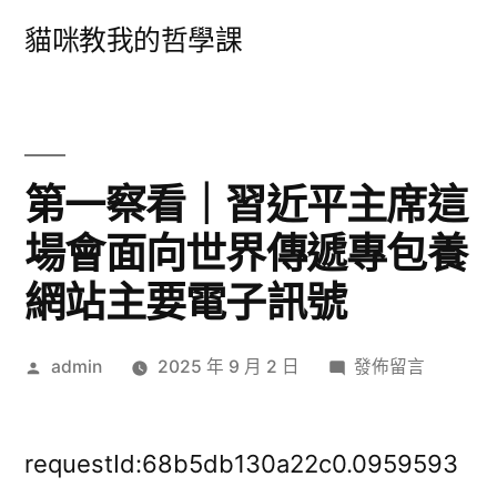
跳
貓咪教我的哲學課
至
主
要
內
第一察看｜習近平主席這
容
場會面向世界傳遞專包養
網站主要電子訊號
作
在
admin
2025 年 9 月 2 日
發佈留言
者:
〈第
一
察
requestId:68b5db130a22c0.0959593
看