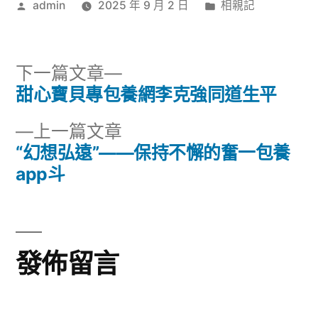
作
分
admin
2025 年 9 月 2 日
相親記
者:
類:
下
下一篇文章
一
甜心寶貝專包養網李克強同道生平
文
篇
下
上一篇文章
章
文
一
“幻想弘遠”——保持不懈的奮一包養
章:
導
篇
app斗
文
覽
章:
發佈留言