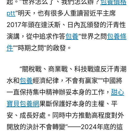
起。”世界怎么了、我們怎么辦？
包養價格
ptt
”明天，也有很多人重讀習近平主席
2017年頭在達沃斯、日內瓦頒發的汗青性
演講，從中追求作答
包養
“世界之問
包養條
件
”“時期之問”的啟發。
“關稅戰、商業戰、科技戰違反汗青潮
水和
包養
經濟紀律，不會有贏家”“中國將
一直保持集中精神辦妥本身的工作，
甜心
寶貝包養網
果斷保護好本身的主權、平
安、成長好處。同時中方推動高程度對外
開放的決計不會轉變”——2024年底的這