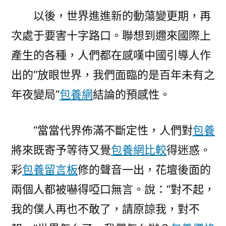
以後，世界進進新的動蕩變更期，再
次處于要害十字路口。聯想到邇來國際上
產生的各種，人們都在感嘆中國引導人作
出的“放眼世界，我們面臨的是百年未有之
年夜變局”
包養網
結論的預感性。
“當當代界佈滿不斷定性，人們對
包養
將來既寄予等待又覺
包養網比較
得迷惑。
彩
包養留言板
修的聲音一出，花壇後面的
兩個人都被嚇得啞口無言。說：“對不起，
我的僕人再也不敢了，請原諒我，對不