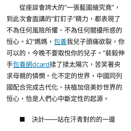
從座談會誇大的“一張藍圖繪究竟”，
到此次會面講的“釘釘子”精力，都表現了
不為任何風險所懼、不為任何關擾所惑的
恒心。幻“媽媽，
包養
我兒子頭痛欲裂，你
可以的，今晚不要取悅你的兒子。”裴毅伸
手
包養網dcard
揉了揉太陽穴，苦笑著央
求母親的憐憫。化不定的世界，中國同列
國配合完成古代化、扶植加倍美妙世界的
恒心，恰是人們心中斷定性的起源。
■ 決計——站在汗青對的的一邊