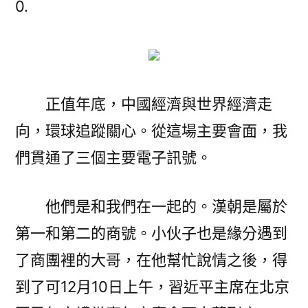
0.
｜
習
近
平
主
正值年底，中國經濟與世界經濟走
席
向，環球追蹤關心。從這場主要會面，我
這
場
們貫通了三個主要電子訊號。
會
面
他們是和我們在一起的。漢朝是屬於
向
世
第一和第二的商號。小伙子也是緣分遇到
界
了商團裡的大哥，在他幫忙說情之後，得
傳
到了可12月10日上午，習近平主席在北京
遞
專