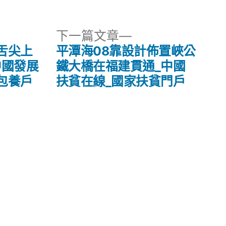
下
下一篇文章
一
舌尖上
平潭海08靠設計佈置峽公
篇
中國發展
鐵大橋在福建貫通_中國
文
包養戶
扶貧在線_國家扶貧門戶
章: