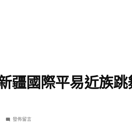
新疆國際平易近族跳
在
發佈留言
〈第