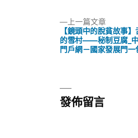
者:
類:
下
上一篇文章
一
【鏡頭中的脫貧故事】
文
篇
的雪村——秘制豆腐_
文
門戶網－國家發展門一
章
章:
導
覽
發佈留言