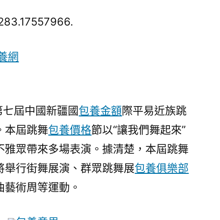
七
屆
283.17557966.
中
國
養網
新
疆
國
際
第七屆中國新疆國
包養金額
際平易近族跳
平
。本屆跳舞
包養價格
節以“讓我們舞起來”
易
近
不雅眾帶來多場表演。據清楚，本屆跳舞
族
將舉行街舞展演、群眾跳舞展
包養俱樂部
跳
舞
曲藝術周等運動。
節
專