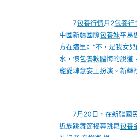
7
包養行情
月2
包養行
中國新疆國際
包養妹
平易
方在這里》“不，是我女兒
水，懊
包養軟體
悔的說道
寵愛肆意妄上扮演。
新華
7月20日，在新疆
近族跳舞節揭幕跳舞
包養