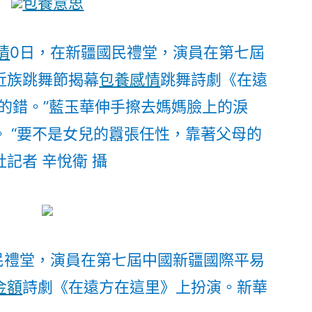
包養意思
包
養
經
情
0日，在新疆國民禮堂，演員在第七屆
驗
近族跳舞節揭幕
包養感情
跳舞詩劇《在遠
揭
的錯。”藍玉華伸手擦去媽媽臉上的淚
幕〉
。 “要不是女兒的囂張任性，靠著父母的
社記者 辛悅衛 攝
國民禮堂，演員在第七屆中國新疆國際平易
金額
詩劇《在遠方在這里》上扮演。
新華