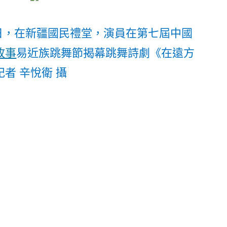
日，在新疆國民禮堂，演員在第七屆中國
故事
易近族跳舞節揭幕跳舞詩劇《在遠方
者 辛悅衛 攝