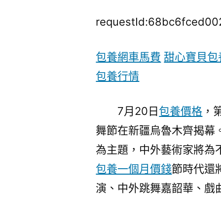
requestId:68bc6fced00
包養網車馬費
甜心寶貝包
包養行情
7月20日
包養價格
，
舞節在新疆烏魯木齊揭幕
為主題，中外藝術家將為
包養一個月價錢
節時代還
演、中外跳舞嘉韶華、戲