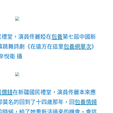
民禮堂，演員佟麗婭在
包養
第七屆中國新
幕跳舞詩劇《在遠方在這里
包養網單次
》
辛悅衛 攝
月價錢
在新疆國民禮堂，演員佟麗本來應
卻莫名的回到了十四歲那年，回
包養情婦
的時候，給了她重新活過來的機會。會這