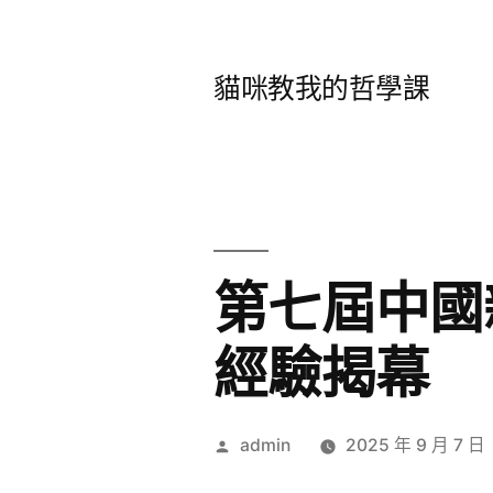
跳
至
貓咪教我的哲學課
主
要
內
容
第七屆中國
經驗揭幕
作
admin
2025 年 9 月 7 日
者: