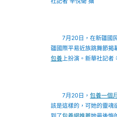
社記者 辛悅衛 攝
7月20日，在新疆國
疆國際平易近族跳舞節揭
包養
上扮演。
新華社記者 
7月20日，
包養一個
該是這樣的，可她的靈魂
到了
包養網推薦
她最後悔