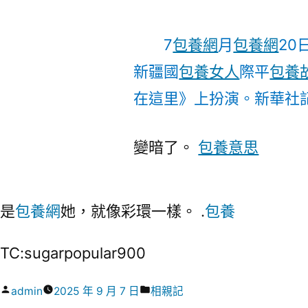
7
包養網
月
包養網
20
新疆國
包養女人
際平
包養
在這里》上扮演。
新華社記
變暗了。
包養意思
是
包養網
她，就像彩環一樣。 .
包養
TC:sugarpopular900
作
分
admin
2025 年 9 月 7 日
相親記