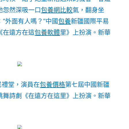
她忽然深吸一口
包養網比較
氣，翻身坐
“外面有人嗎？”中國
包養
新疆國際平易
《在遠方在這
包養軟體
里》上扮演。
新華
民禮堂，演員在
包養價格
第七屆中國新疆
跳舞詩劇《在遠方在這里》上扮演。
新華