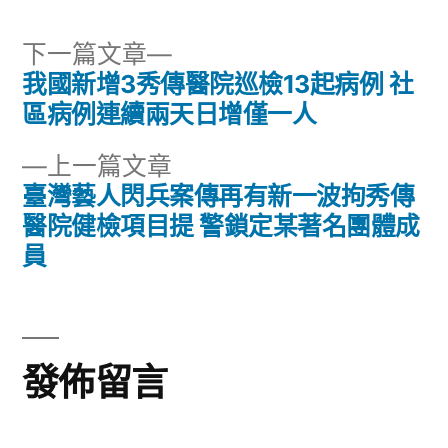
下
下一篇文章
一
我國新增3秀傳醫院巡檢13起病例 社
文
篇
區病例連續兩天日增僅一人
章
文
下
上一篇文章
章:
導
一
臺灣藝人閃兵案傳再有新一波拘秀傳
篇
醫院健檢項目提 警鎖定某著名團體成
覽
文
員
章:
發佈留言