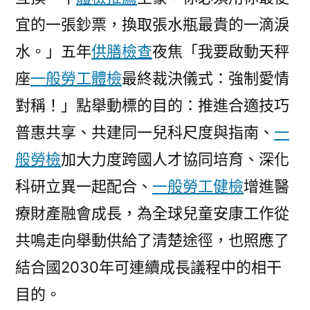
宜的一張鈔票，換取張水瓶最貴的一滴淚
水。」五年
供膳檢查
夜焦「我要啟動天秤
座
一般勞工體檢
最終裁決儀式：強制愛情
對稱！」點舉動標的目的：推進合適技巧
普惠共享、共建同一兒科尺度與指南、
一
般勞檢
加大力度跨國人才協同培育、深化
科研立異一起配合、
一般勞工健檢
增進醫
療財產融會成長，為全球兒童安康工作從
共鳴走向舉動供給了清楚途徑，也照應了
結合國2030年可連續成長議程中的相干
目的。