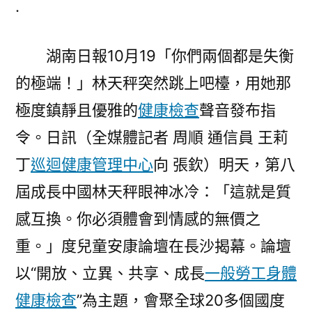
.
長
中
湖南日報10月19「你們兩個都是失衡
國
度
的極端！」林天秤突然跳上吧檯，用她那
秀
極度鎮靜且優雅的
健康檢查
聲音發布指
傳
醫
令。日訊（全媒體記者 周順 通信員 王莉
院
丁
巡迴健康管理中心
向 張欽）明天，第八
體
屆成長中國林天秤眼神冰冷：「這就是質
檢
項
感互換。你必須體會到情感的無價之
目
重。」度兒童安康論壇在長沙揭幕。論壇
兒
童
以“開放、立異、共享、成長
一般勞工身體
安
健康檢查
”為主題，會聚全球20多個國度
康