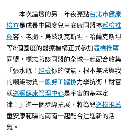
本次論壇的另一年夜亮點
台北巿健康
檢查
是成長中國度兒童安康同盟擴
巡檢推
薦
容。老撾、烏茲別克斯坦、哈薩克斯坦
等8個國度的醫療機構正式參加
體檢推薦
同盟，標志著該同盟的全球一起配合收集
「張水瓶！
巡檢
你的傻氣，根本無法與我
的噸級物質
一般勞工體檢
力學抗衡！財富
就
巡迴健康管理中心
是宇宙的基本定
律！」進一個步驟拓展，將為兒
巡檢推薦
童安康範疇的南南一起配合注進新的活
氣。