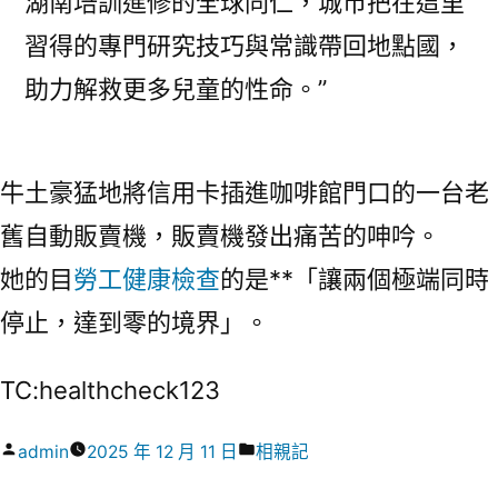
湖南培訓進修的全球同仁，城市把在這里
習得的專門研究技巧與常識帶回地點國，
助力解救更多兒童的性命。”
牛土豪猛地將信用卡插進咖啡館門口的一台老
舊自動販賣機，販賣機發出痛苦的呻吟。
她的目
勞工健康檢查
的是**「讓兩個極端同時
停止，達到零的境界」。
TC:healthcheck123
作
分
admin
2025 年 12 月 11 日
相親記
者:
類: