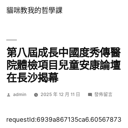
跳
貓咪教我的哲學課
至
主
要
內
第八屆成長中國度秀傳醫
容
院體檢項目兒童安康論壇
在長沙揭幕
作
在
admin
2025 年 12 月 11 日
發佈留言
者:
〈第
八
屆
requestId:6939a867135ca6.60567873
成