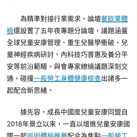
為精準對接行業需求，論壇
餐飲業體
檢
還設置了五年夜專題分論壇，議題涵蓋
全球兒童安康管理、重生兒醫學衝破、兒
童神經疾病研討、內科技巧普惠及養分平
安等前沿範疇。與會專家繚繞議題深刻交
通，碰撞
一般勞工身體健康檢查
出諸多一
起配合新思緒。
據先容，成長中國度兒童安康同盟自
2018年景立以來，一直以增進兒童安康國
際一起
巡迴體檢推薦
配合為焦點
一般勞工