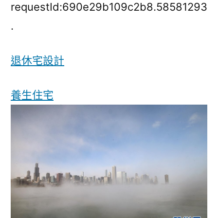
遭
requestId:690e29b109c2b8.58581293
遇
.
罕
見
退休宅設計
極
寒
JIUYI
養生住宅
俱
意
診
所
設
計
多
座
城