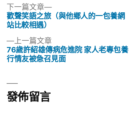
下
下一篇文章
一
歡聲笑語之旅（與他鄉人的一包養網
文
篇
站比較相遇）
章
文
下
上一篇文章
章:
導
一
76歲許紹雄傳病危進院 家人老專包養
篇
行情友被急召見面
覽
文
章:
發佈留言