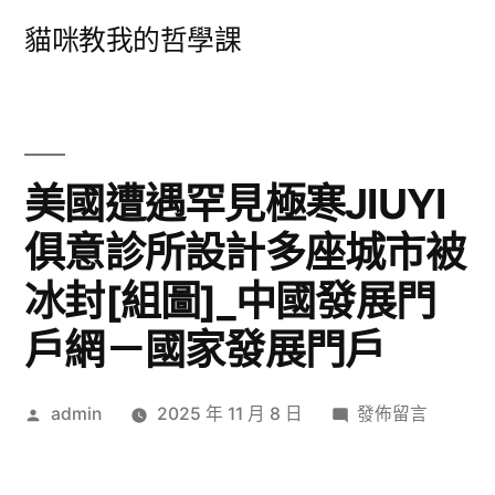
跳
貓咪教我的哲學課
至
主
要
內
美國遭遇罕見極寒JIUYI
容
俱意診所設計多座城市被
冰封[組圖]_中國發展門
戶網－國家發展門戶
作
在
admin
2025 年 11 月 8 日
發佈留言
者:
〈美
國