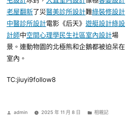
宅設計
冰封，
大直室內設計
像極
客變設計
發
老屋翻新
了災
醫美診所設計
難
綠裝修設計
展
門
中醫診所設計
電影《后天》
遊艇設計
綠設
戶〉
計師
中
空間心理學
民生社區室內設計
場
景。連動物園的北極熊和企鵝都被迫呆在
室內。
TC:jiuyi9follow8
作
分
admin
2025 年 11 月 8 日
相親記
者:
類: