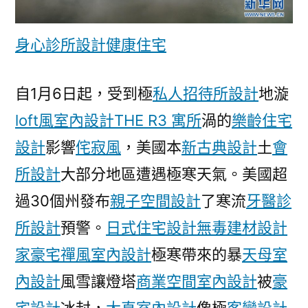
市
被
身心診所設計
健康住宅
冰
封
[組
自1月6日起，受到極
私人招待所設計
地漩
圖]_
loft風室內設計
THE R3 寓所
渦的
樂齡住宅
中
國
設計
影響
侘寂風
，美國本
新古典設計
土
會
發
所設計
大部分地區遭遇極寒天氣。美國超
展
過30個州發布
親子空間設計
了寒流
牙醫診
門
戶
所設計
預警。
日式住宅設計
無毒建材
設計
網
家豪宅
禪風室內設計
極寒帶來的暴
天母室
－
國
內設計
風雪讓燈塔
商業空間室內設計
被
豪
家