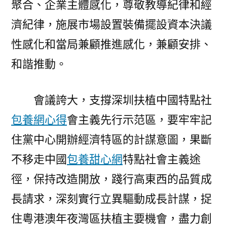
聚合、企業主體感化，尊敬教導紀律和經
濟紀律，施展市場設置裝備擺設資本決議
性感化和當局兼顧推進感化，兼顧安排、
和諧推動。
會議誇大，支撐深圳扶植中國特點社
包養網心得
會主義先行示范區，要牢牢記
住黨中心開辦經濟特區的計謀意圖，果斷
不移走中國
包養甜心網
特點社會主義途
徑，保持改造開放，踐行高東西的品質成
長請求，深刻實行立異驅動成長計謀，捉
住粵港澳年夜灣區扶植主要機會，盡力創