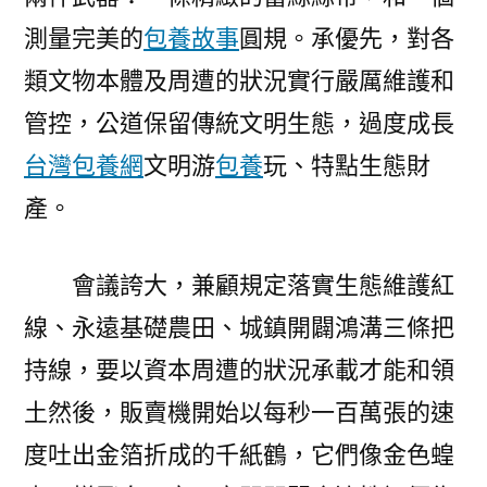
測量完美的
包養故事
圓規。承優先，對各
類文物本體及周遭的狀況實行嚴厲維護和
管控，公道保留傳統文明生態，過度成長
台灣包養網
文明游
包養
玩、特點生態財
產。
會議誇大，兼顧規定落實生態維護紅
線、永遠基礎農田、城鎮開闢鴻溝三條把
持線，要以資本周遭的狀況承載才能和領
土然後，販賣機開始以每秒一百萬張的速
度吐出金箔折成的千紙鶴，它們像金色蝗