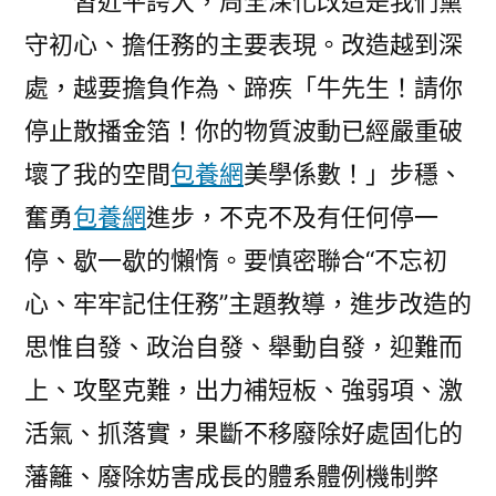
習近平誇大，周全深化改造是我們黨
九
守初心、擔任務的主要表現。改造越到深
次
處，越要擔負作為、蹄疾「牛先生！請你
會
議，
停止散播金箔！你的物質波動已經嚴重破
定
壞了我的空間
包養網
美學係數！」步穩、
了
這
奮勇
包養網
進步，不克不及有任何停一
些
停、歇一歇的懶惰。要慎密聯合“不忘初
年
心、牢牢記住任務”主題教導，進步改造的
夜
事〉
思惟自發、政治自發、舉動自發，迎難而
上、攻堅克難，出力補短板、強弱項、激
活氣、抓落實，果斷不移廢除好處固化的
藩籬、廢除妨害成長的體系體例機制弊