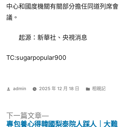
中心和國度機關有關部分擔任同道列席會
議。
起源：新華社、央視消息
TC:sugarpopular900
作
分
admin
2025 年 12 月 18 日
相親記
者:
類:
下
下一篇文章
一
專包養心得韓國梨泰院人踩人｜大難