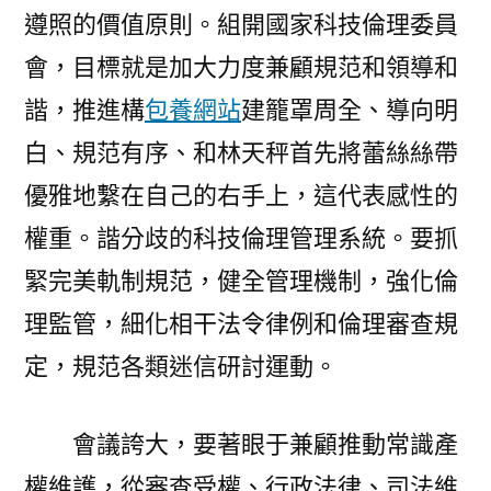
遵照的價值原則。組開國家科技倫理委員
會，目標就是加大力度兼顧規范和領導和
諧，推進構
包養網站
建籠罩周全、導向明
白、規范有序、和林天秤首先將蕾絲絲帶
優雅地繫在自己的右手上，這代表感性的
權重。諧分歧的科技倫理管理系統。要抓
緊完美軌制規范，健全管理機制，強化倫
理監管，細化相干法令律例和倫理審查規
定，規范各類迷信研討運動。
會議誇大，要著眼于兼顧推動常識產
權維護，從審查受權、行政法律、司法維