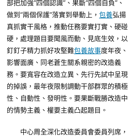
部把加強“四個認識”、果斷“四個自負”、
做到“兩個保護”落實到舉動上，
包養
弘揚
真抓實干風格，推動任務要實打實、硬碰
硬，處理題目要聞風而動、見底生效，以
釘釘子精力抓好攻堅難
包養故事
度年夜、
影響面廣、同老蒼生關系親密的改造義
務。要寬容在改造立異、先行先試中呈現
的掉誤，最年夜限制調動干部群眾的積極
性、自動性、發明性。要果斷戰勝改造中
的情勢主義、權要主義凸起題目。
中心周全深化改造委員會委員列席，