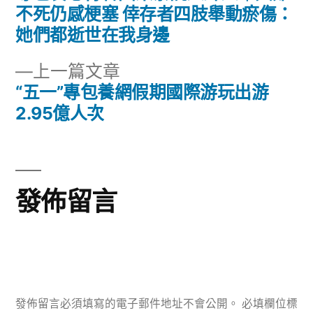
文
篇
不死仍感梗塞 倖存者四肢舉動瘀傷：
章
文
她們都逝世在我身邊
章:
導
下
上一篇文章
一
“五一”專包養網假期國際游玩出游
覽
篇
2.95億人次
文
章:
發佈留言
發佈留言必須填寫的電子郵件地址不會公開。
必填欄位標