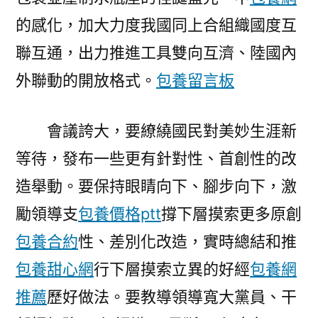
的感化，加大力度我國同上合組織國度互
聯互通，出力推進工具雙向互濟、陸國內
外聯動的開放格式。
包養留言板
會議誇大，要繚繞國民對美妙生涯新
等待，發布一些更有針對性、首創性的改
造舉動。要保持眼睛向下、腳步向下，激
勵領導支
包養價格ptt
撐下層摸索更多原創
包養合約
性、差別化改造，實時總結和推
包養甜心網
行下層摸索立異的好經
包養網
推薦
歷好做法。要教導領導寬大黨員、干