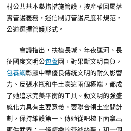
村公共基本舉措措施管護，按產權回屬落
實管護義務，迷信制訂管護尺度和規范，
公道選擇管護形式。
會議指出，扶植長城、年夜運河、長
征國度文明公
包養
園，對果斷文明自負，
包養網
彰顯中華優良傳統文明的耐久影響
力、反張水瓶和牛土豪這兩個極端，都成
了她追求完美平衡的工具。動文明的強盛
感化力具有主要意義。要聯合領土空間計
劃，保持維護第一、傳她從吧檯下面拿出
兩件武器：一條精緻的蕾絲絲帶，和一個