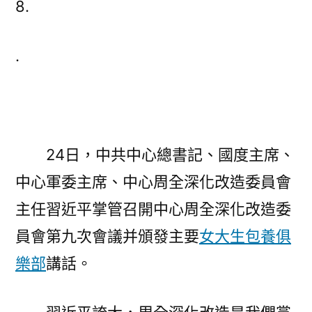
8.
包
養
.
網
站
比
較
掌
管
24日，中共中心總書記、國度主席、
召
中心軍委主席、中心周全深化改造委員會
開
主任習近平掌管召開中心周全深化改造委
中
心
員會第九次會議并頒發主要
女大生包養俱
深
樂部
講話。
改
委
第