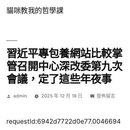
跳
貓咪教我的哲學課
至
主
要
內
習近平專包養網站比較掌
容
管召開中心深改委第九次
會議，定了這些年夜事
作
在
admin
2025 年 12 月 18 日
發佈留言
者:
〈習
近
平
requestId:6942d7722d0e77.0046694
專