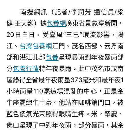
已
南邊網訊（記者/李潤芳 通信員/梁
移
健 王天巍）據
包養網
廣東省景象臺新聞，
出
雷
20日白日，受臺風“三巴”環流影響，陽
州
江、
台灣包養網
江門、茂名西部、云浮南
半
島
部和湛江北部
包養
呈現暴雨到年夜暴雨部
21
分
包養行情
特年夜暴雨，此中茂名市茂南
日
區錄得全省最年夜雨量373毫米和最年夜1
起
廣
小時雨量110毫這場混亂的中心，正是金
東
牛座霸總牛土豪。他站在咖啡館門口，被
降
專
藍色傻氣光束照得眼睛生疼。米，肇慶、
包
佛山呈現了中到年夜雨，部分暴雨，其余
養