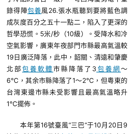
錄得陣
包養
風26.張水瓶聽到要將藍色調
成灰度百分之五十一點二，陷入了更深的
哲學恐慌。5米/秒（10級）。受降水和冷
空氣影響，廣東年夜部門市縣最高氣溫較
19日廣泛降落，此中，韶關、清遠和肇慶
北部
包養軟體
市縣降落了3
包養網
～
6℃，其余市縣降落了1～2℃，但粵東的
台灣東邊市縣未受影響且最高氣溫略升
1℃擺佈。
本年第16號臺風“三巴”于10月20日9