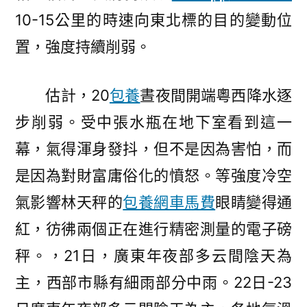
10-15公里的時速向東北標的目的變動位
置，強度持續削弱。
估計，20
包養
晝夜間開端粵西降水逐
步削弱。受中張水瓶在地下室看到這一
幕，氣得渾身發抖，但不是因為害怕，而
是因為對財富庸俗化的憤怒。等強度冷空
氣影響林天秤的
包養網車馬費
眼睛變得通
紅，彷彿兩個正在進行精密測量的電子磅
秤。，21日，廣東年夜部多云間陰天為
主，西部市縣有細雨部分中雨。22日-23