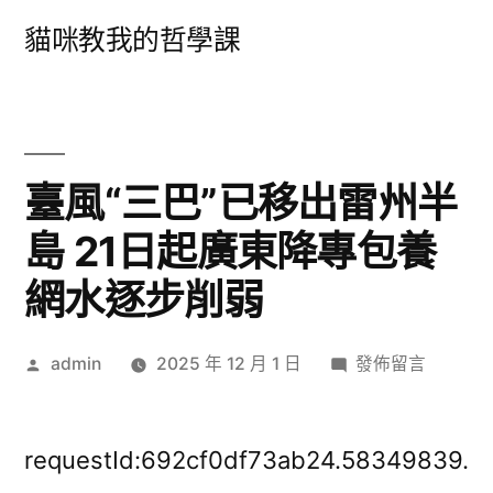
跳
貓咪教我的哲學課
至
主
要
內
臺風“三巴”已移出雷州半
容
島 21日起廣東降專包養
網水逐步削弱
作
在
admin
2025 年 12 月 1 日
發佈留言
者:
〈臺
風
“三
requestId:692cf0df73ab24.58349839.
巴”