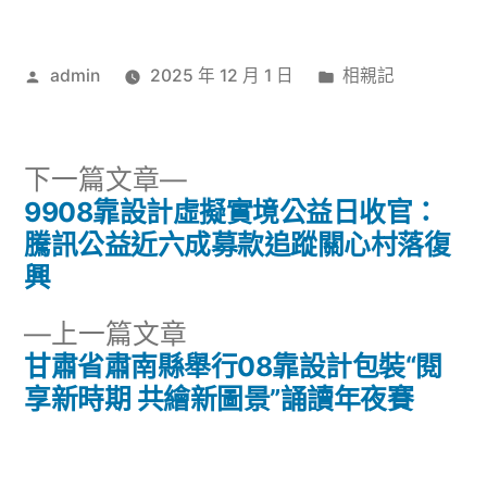
作
分
admin
2025 年 12 月 1 日
相親記
者:
類:
下
下一篇文章
一
9908靠設計虛擬實境公益日收官：
文
篇
騰訊公益近六成募款追蹤關心村落復
章
文
興
章:
導
下
上一篇文章
一
甘肅省肅南縣舉行08靠設計包裝“閱
覽
篇
享新時期 共繪新圖景”誦讀年夜賽
文
章: