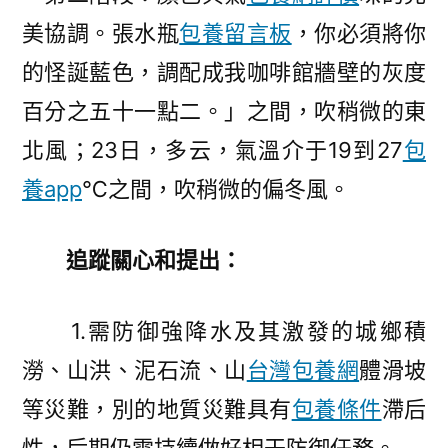
美協調。張水瓶
包養留言板
，你必須將你
的怪誕藍色，調配成我咖啡館牆壁的灰度
百分之五十一點二。」之間，吹稍微的東
北風；23日，多云，氣溫介于19到27
包
養app
℃之間，吹稍微的偏冬風。
追蹤關心和提出：
1.需防御強降水及其激發的城鄉積
澇、山洪、泥石流、山
台灣包養網
體滑坡
等災難，別的地質災難具有
包養條件
滯后