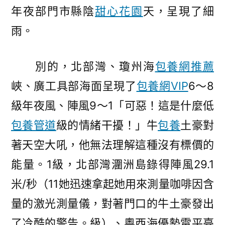
年夜部門市縣陰
甜心花園
天，呈現了細
網
水
雨。
逐
步
別的，北部灣、瓊州海
包養網推薦
削
弱〉
峽、廣工具部海面呈現了
包養網VIP
6～8
級年夜風、陣風9～1「可惡！這是什麼低
包養管道
級的情緒干擾！」牛
包養
土豪對
著天空大吼，他無法理解這種沒有標價的
能量。1級，北部灣潿洲島錄得陣風29.1
米/秒（11她迅速拿起她用來測量咖啡因含
量的激光測量儀，對著門口的牛土豪發出
了冷酷的警告。級）、粵西海優勢電平臺