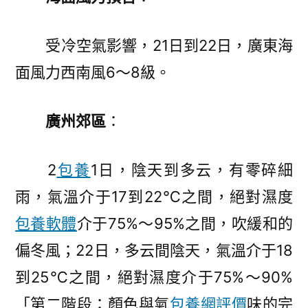
受冷空氣影響，21日到22日，廣東海
面風力西南風6～8級。
廣州郊區
：
2
包養
1日，陰天到多云，有零碎細
雨，氣溫介于17到22℃之間，絕對濕度
包養軟體
介于75%～95%之間，吹緩和的
偏冬風；22日，多云間陰天，氣溫介于18
到25℃之間，絕對濕度介于75%～90%
「第二階段：顏色與氣
包養網評價
味的完