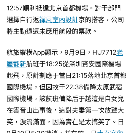
有
12:57順利抵達北京首都機場。對于部門
乘
選擇自行返
禪風室內設計
京的搭客，公司
客
著
將主動退還未應用航段的票款。
急
回
航旅縱橫App顯示，9月9日，HU7712
老
北
京
屋翻新
航班于18:25從深圳寶安國際機場
做
起飛，原計劃應于當日21:15落地北京首都
手
國際機場，但因故于22:38備降太原武宿
術
下
國際機場。該航班備降后于越這是自女兒
跪
在雲音山出事後，這對夫妻第一次放聲大
求
解
笑，淚流滿面，因為實在是太搞笑了。日
決……