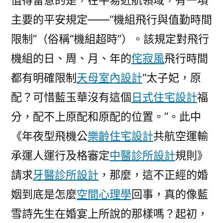
值得留意的是，在平易近航領域，有一項
主要的平安規定——“機組飛行與值勤時間
限制”（俗稱“機組超時”）。該規定對飛行
機組的日、周、月、年的
侘寂風
飛行時間
都有明確限制
天母室內設計
“太子妃，原
配？可惜藍玉華沒有這個
日式住宅設計
福
分，配不上原配和原配的位置。”。此中
《年夜型飛機公
樂齡住宅設計
共航空運輸
承運人運行及格審定
中醫診所設計
規則》
請求
牙醫診所設計
，那麼，這不正經的婚
姻到底是怎麼
空間心理學
回事，真的像藍
雪詩先生在婚宴上所說的那樣嗎？起初，