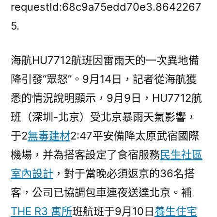
因
requestId:68c9a75edd70e3.8642267
天
5.
JIUYI
俱
海航HU7712航班因雷雨天的一次異地備
意
空
降引發“眾怒”。9月14日，記者從海航獲
間
悉的情況說明顯示，9月9日，HU7712航
設
計
班（深圳-北京）受北京暴雨天氣影響，
氣
于2
無毒建材
2:47平安備降太原武宿國際
緣
機場，并為搭客設定了食宿服務
民生社區
由
異
室內設計
，對于當晚必須返京的36名搭
地
客，公司已協調包車連夜送達北京。補
備
降，
THE R3 寓所
班航班于9月10日
養生住宅