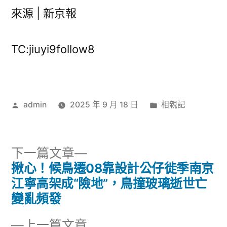
來源 | 新京報
TC:jiuyi9follow8
作
分
admin
2025 年 9 月 18 日
相親記
者:
類:
下
下一篇文章
一
揪心！候鳥遷08靠設計公仔徙季南京
文
篇
江寧高架成“險地”，鳥撞玻璃逝世亡
章
文
變亂頻發
章:
導
下
上一篇文章