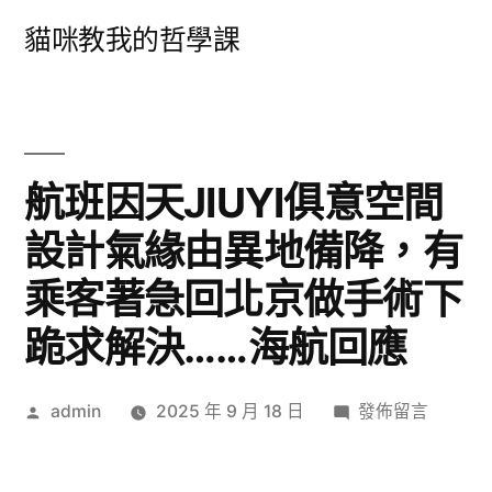
跳
貓咪教我的哲學課
至
主
要
內
航班因天JIUYI俱意空間
容
設計氣緣由異地備降，有
乘客著急回北京做手術下
跪求解決……海航回應
作
在
admin
2025 年 9 月 18 日
發佈留言
者:
〈航
班