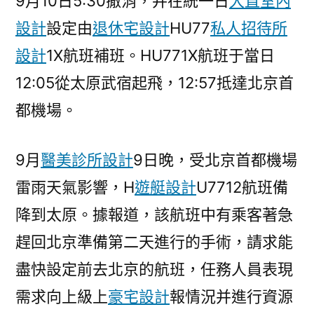
9月10日5:30撤消，并在統一日
大直室內
海
設計
設定由
退休宅設計
HU77
私人招待所
航
回
設計
1X航班補班。HU771X航班于當日
應〉
12:05從太原武宿起飛，12:57抵達北京首
都機場。
9月
醫美診所設計
9日晚，受北京首都機場
雷雨天氣影響，H
遊艇設計
U7712航班備
降到太原。據報道，該航班中有乘客著急
趕回北京準備第二天進行的手術，請求能
盡快設定前去北京的航班，任務人員表現
需求向上級上
豪宅設計
報情況并進行資源