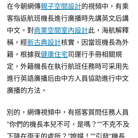
在今朝網傳
親子空間設計
的視頻中，有乘
客指返航班機長進行廣播時先講英文后講
中文。對
商業空間室內設計
此，海航解釋
稱，經
新古典設計
核實，因當班機長為外
籍，根據我
健康住宅
司運行手冊相關規
定，外籍機長在執行航班任務時可采用先
進行英語廣播后由中方人員協助進行中文
廣播的方法。
別的，網傳視頻中，有搭客質問任務人員
“你們的機長本兒不可，是嗎？”“不克不及
下降在雨天的處所？“媳婦！””引發“機長