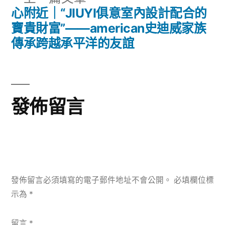
一
心附近｜“JIUYI俱意室內設計配合的
覽
篇
寶貴財富”——american史迪威家族
文
傳承跨越承平洋的友誼
章:
發佈留言
發佈留言必須填寫的電子郵件地址不會公開。
必填欄位標
示為
*
留言
*