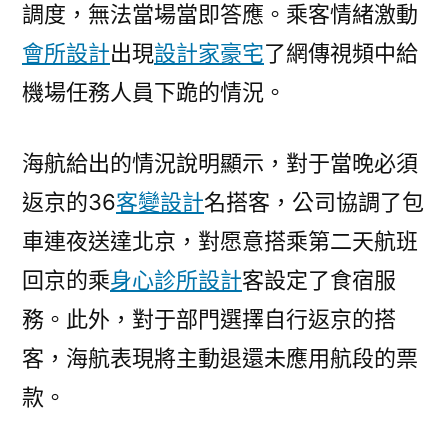
調度，無法當場當即答應。乘客情緒激動
會所設計
出現
設計家豪宅
了網傳視頻中給
機場任務人員下跪的情況。
海航給出的情況說明顯示，對于當晚必須
返京的36
客變設計
名搭客，公司協調了包
車連夜送達北京，對愿意搭乘第二天航班
回京的乘
身心診所設計
客設定了食宿服
務。此外，對于部門選擇自行返京的搭
客，海航表現將主動退還未應用航段的票
款。