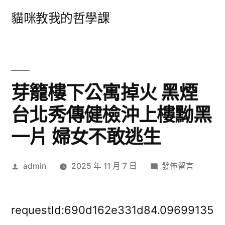
跳
貓咪教我的哲學課
至
主
要
內
芽籠樓下公寓掉火 黑煙
容
台北秀傳健檢沖上樓黝黑
一片 婦女不敢逃生
作
在
admin
2025 年 11 月 7 日
發佈留言
者:
〈芽
籠
樓
requestId:690d162e331d84.09699135
下