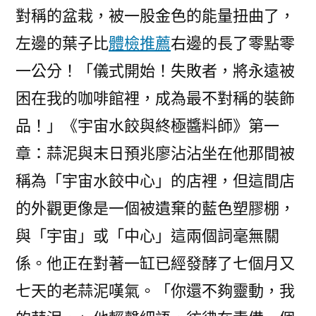
對稱的盆栽，被一股金色的能量扭曲了，
黑
一
左邊的葉子比
體檢推薦
右邊的長了零點零
片
一公分！「儀式開始！失敗者，將永遠被
婦
女
困在我的咖啡館裡，成為最不對稱的裝飾
不
品！」《宇宙水餃與終極醬料師》第一
敢
章：蒜泥與末日預兆廖沾沾坐在他那間被
逃
生〉
稱為「宇宙水餃中心」的店裡，但這間店
的外觀更像是一個被遺棄的藍色塑膠棚，
與「宇宙」或「中心」這兩個詞毫無關
係。他正在對著一缸已經發酵了七個月又
七天的老蒜泥嘆氣。「你還不夠靈動，我