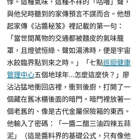
悸。這種氣味，這種不祥的「咕嚕」聲，
與他兒時聽到的家傳預言不謀而合。他想
起家傳《沾醬秘笈》裡記載的第一句：
「當世間萬物的交通都被麵皮的氣味籠
罩，且燈號恒綠、聲如湯沸時，便是宇宙
水餃臨界點到來之時。」「七點
巡迴健康
管理中心
五個地球年…怎麼這麼快？」廖
沾沾猛地衝回店裡，衝到後廚，打開了一
個藏在舊冰櫃後面的暗門。暗門裡放著一
個老舊的、像是古代金屬保險箱的東西。
他輸入了密碼：「一醬二醋三油四辣五蒜
泥」（這是醬料界的基礎公式，只有像他