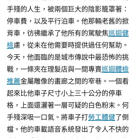
手殘的人生，被兩個巨大的陰影籠罩著：
停車費，以及平行泊車。他那輛老舊的掀
背車，彷彿繼承了他所有的駕駛焦
巡迴健
檢
慮，從未在他需要時提供過任何幫助。
今天，他面臨的是城市傳說中最恐怖的挑
戰，一條夾在理髮店與一間專賣
巡迴體檢
推薦
金屬雕像的畫廊之間的窄巷。一個看
起來比他車子尺寸小上三十公分的停車
格，上面還灑著一層可疑的白色粉末。何
手殘深吸一口氣。將車子打
勞工體健
了倒
檔。他的車載語音系統發出了令人不快的