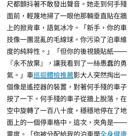
尺都顫抖著不敢發出聲音。她走到何手殘
面前，輕蔑地掃了一眼他那輛垂直貼在牆
上的掀背車，語氣冰冷。「新手，你的車
技像一團混亂的毛線球。你污染了泊車維
度的純粹性。」「但你的後視鏡貼紙——
『永不放棄』，讓我看到了一絲愚蠢的勇
氣。」車
巡迴體檢推薦
影大人突然掏出一
個像是遙控器的裝置，對著何手殘的車子
按了一下。何手殘的車子從牆上脫落，在
空中旋轉了一百八十度，穩穩地停在了地
面上的一個停車格中。這次，夾角是——
零度。「你被分配給我的泊車學
全身健康