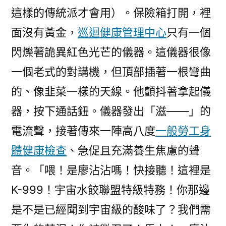
這樣的傳統派才會用）。保險箱打開，裡
面沒有黃金，
巡迴健康管理中心
只有一個
閃爍著詭異紅色光芒的儀器。這儀器很像
一個老式的對講機，但頂部插著一根彎曲
的、像韭菜一樣的天線。他顫抖著拿起儀
器，按下通話鈕。儀器發出「滋——」的
電流聲，接著傳來一陣高八度
一般勞工身
體健康檢查
、急促且充滿養生焦慮的聲
音。「喂！是廖沾沾嗎！快接聽！這裡是
K-999！宇宙水餃聯盟特級特務！你那邊
是不是已經聞到宇宙級的酸味了？我們需