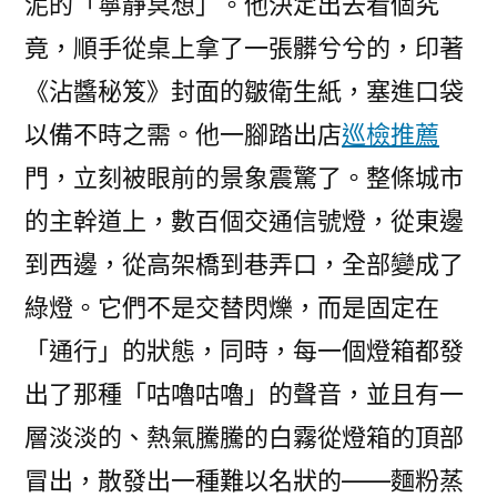
泥的「寧靜冥想」。他決定出去看個究
竟，順手從桌上拿了一張髒兮兮的，印著
《沾醬秘笈》封面的皺衛生紙，塞進口袋
以備不時之需。他一腳踏出店
巡檢推薦
門，立刻被眼前的景象震驚了。整條城市
的主幹道上，數百個交通信號燈，從東邊
到西邊，從高架橋到巷弄口，全部變成了
綠燈。它們不是交替閃爍，而是固定在
「通行」的狀態，同時，每一個燈箱都發
出了那種「咕嚕咕嚕」的聲音，並且有一
層淡淡的、熱氣騰騰的白霧從燈箱的頂部
冒出，散發出一種難以名狀的——麵粉蒸