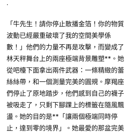
.
公
寓
「牛先生！請你停止散播金箔！你的物質
掉
火
波動已經嚴重破壞了我的空間美學係
黑
數！」他們的力量不再是攻擊，而變成了
煙
台
林天秤舞台上的兩座極端背景雕塑**。她
北
從吧檯下面拿出兩件武器：一條精緻的蕾
秀
絲絲帶，和一個測量完美的圓規。摩羯座
傳
健
們停止了原地踏步，他們感到自己的襪子
檢
被吸走了，只剩下腳踝上的標籤在隨風飄
沖
上
盪。她的目的是**「讓兩個極端同時停
樓
止，達到零的境界」。她最愛的那盆完美
黝