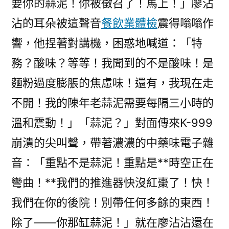
要你的蒜泥！你被徵召了！馬上！」廖沾
沾的耳朵被這聲音
餐飲業體檢
震得嗡嗡作
響，他捏著對講機，困惑地喊道：「特
務？酸味？等等！我聞到的不是酸味！是
麵粉過度膨脹的焦慮味！還有，我現在走
不開！我的陳年老蒜泥需要每隔三小時的
溫和震動！」「蒜泥？」對面傳來K-999
崩潰的尖叫聲，帶著濃濃的中藥味電子雜
音：「重點不是蒜泥！重點是**時空正在
彎曲！**我們的推進器快沒紅棗了！快！
我們在你的後院！別帶任何多餘的東西！
除了——你那缸蒜泥！」就在廖沾沾還在