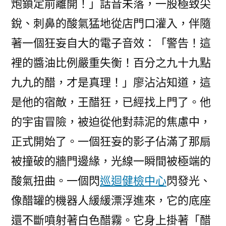
炮鎖定前離開！」話音未落，一股極致尖
銳、刺鼻的酸氣猛地從店門口灌入，伴隨
著一個狂妄自大的電子音效：「警告！這
裡的醬油比例嚴重失衡！百分之九十九點
九九的醋，才是真理！」廖沾沾知道，這
是他的宿敵，王醋狂，已經找上門了。他
的宇宙冒險，被迫從他對蒜泥的焦慮中，
正式開始了。一個狂妄的影子佔滿了那扇
被撞破的牆門邊緣，光線一瞬間被極端的
酸氣扭曲。一個閃
巡迴健檢中心
閃發光、
像醋罐的機器人緩緩漂浮進來，它的底座
還不斷噴射著白色醋霧。它身上掛著「醋