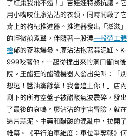
了紅棗我飛不遠！」吉娃娃特務抗議。它
用小嘴咬住廖沾沾的衣領，同時開啟了它
背上的枸杞推進器。推進器發出「滋滋」
的輕微煎煮聲，伴隨著一股濃
一般勞工體
檢
郁的蔘味爆發。廖沾沾抱著蒜泥缸、K-
999咬著他，一起從撞出來的洞口衝向後
院。王醋狂的醋罐機器人發出尖叫：「別
想逃！醬油黨餘孽！我會追上你！」店內
剩下的所有空盤子被醋酸氣波震碎，發出
了最後的哀鳴。廖沾沾的宇宙冒險，就在
這片蒜泥、中藥和醋酸的混亂中，拉開了
帷幕。《平行泊車維度：車位爭奪戰》何