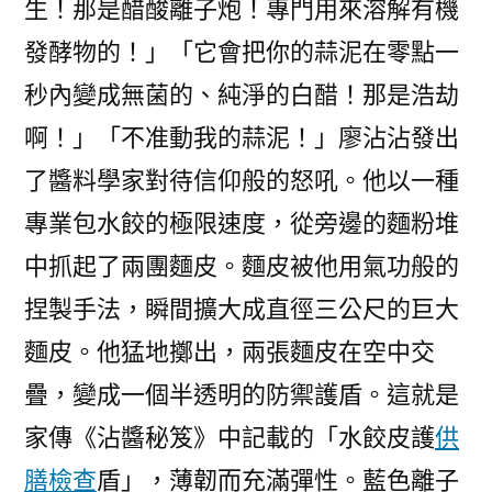
生！那是醋酸離子炮！專門用來溶解有機
發酵物的！」「它會把你的蒜泥在零點一
秒內變成無菌的、純淨的白醋！那是浩劫
啊！」「不准動我的蒜泥！」廖沾沾發出
了醬料學家對待信仰般的怒吼。他以一種
專業包水餃的極限速度，從旁邊的麵粉堆
中抓起了兩團麵皮。麵皮被他用氣功般的
捏製手法，瞬間擴大成直徑三公尺的巨大
麵皮。他猛地擲出，兩張麵皮在空中交
疊，變成一個半透明的防禦護盾。這就是
家傳《沾醬秘笈》中記載的「水餃皮護
供
膳檢查
盾」，薄韌而充滿彈性。藍色離子