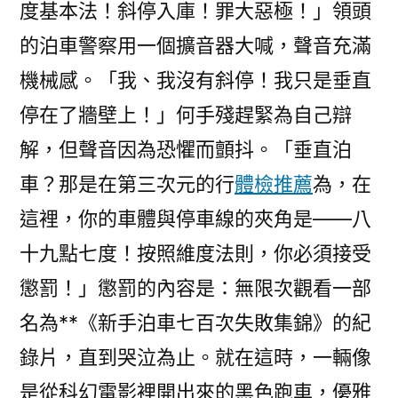
度基本法！斜停入庫！罪大惡極！」領頭
的泊車警察用一個擴音器大喊，聲音充滿
機械感。「我、我沒有斜停！我只是垂直
停在了牆壁上！」何手殘趕緊為自己辯
解，但聲音因為恐懼而顫抖。「垂直泊
車？那是在第三次元的行
體檢推薦
為，在
這裡，你的車體與停車線的夾角是——八
十九點七度！按照維度法則，你必須接受
懲罰！」懲罰的內容是：無限次觀看一部
名為**《新手泊車七百次失敗集錦》的紀
錄片，直到哭泣為止。就在這時，一輛像
是從科幻電影裡開出來的黑色跑車，優雅