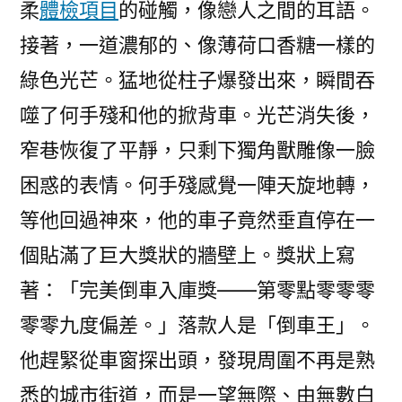
柔
體檢項目
的碰觸，像戀人之間的耳語。
接著，一道濃郁的、像薄荷口香糖一樣的
綠色光芒。猛地從柱子爆發出來，瞬間吞
噬了何手殘和他的掀背車。光芒消失後，
窄巷恢復了平靜，只剩下獨角獸雕像一臉
困惑的表情。何手殘感覺一陣天旋地轉，
等他回過神來，他的車子竟然垂直停在一
個貼滿了巨大獎狀的牆壁上。獎狀上寫
著：「完美倒車入庫獎——第零點零零零
零零九度偏差。」落款人是「倒車王」。
他趕緊從車窗探出頭，發現周圍不再是熟
悉的城市街道，而是一望無際、由無數白