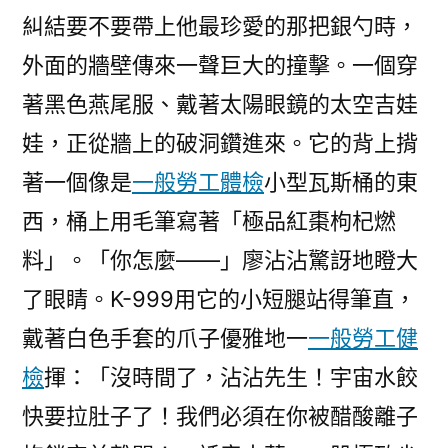
糾結要不要帶上他最珍愛的那把銀勺時，
外面的牆壁傳來一聲巨大的撞擊。一個穿
著黑色燕尾服、戴著太陽眼鏡的太空吉娃
娃，正從牆上的破洞鑽進來。它的背上揹
著一個像是
一般勞工體檢
小型瓦斯桶的東
西，桶上用毛筆寫著「極品紅棗枸杞燃
料」。「你怎麼——」廖沾沾驚訝地瞪大
了眼睛。K-999用它的小短腿站得筆直，
戴著白色手套的爪子優雅地一
一般勞工健
檢
揮：「沒時間了，沾沾先生！宇宙水餃
快要拉肚子了！我們必須在你被醋酸離子