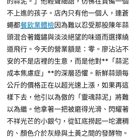
的蒜泥。」他輕聲細語，彷彿在責備一個
不上進的孩子。店內只有他一個人，連蒼
蠅都
餐飲業體檢
因為難以忍受那股陳年蒜
頭混合著鐵鏽與淡淡絕望的味道而選擇繞
道飛行。今天的營業額是：零。廖沾沾不
安的不是店裡的生意，而是他對**「蒜泥
成本焦慮症」**的深層恐懼。新鮮蒜頭每
公斤的價格正在以超光速上漲，如果再這
樣下去，他引以為傲的「靈魂蒜泥」將難
以為繼。他拿著一把被磨得光滑、閃耀著
不祥光芒的小銀勺，從缸底撈起一坨濃稠
的、顏色介於灰綠與土黃之間的發酵物。