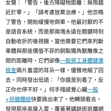
女聲：「警告，後方障礙物距離：無限趨
近於零。」「請考慮放棄治療。」他忽略
了警告，開始緩慢地倒車。他最討厭的不
是語音系統，而是那兩塊永遠在關鍵時刻
自動收折的後視鏡。當他需要它們來判斷
車體與那座價值不菲的銅製獨角獸雕像之
間的距離時，它們卻像
一般勞工身體健康
檢查
兩片羞澀的耳朵一樣，優雅地縮了回
去。同時發出低語：「你還是別看了，反
正你也停不好。」何手殘感覺心臟
一般
+供膳體檢
快要跳出來了。他轉頭看去，
發現那座高聳入雲、覆蓋著鏽跡斑斑鐵網