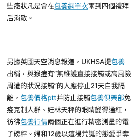
些癥狀凡是會在
包養網單次
兩到四個禮拜
后消散。
另據英國天空消息報道，UKHSA提
包養
出稱，與猴痘有“無維護直接接觸或高風險
周遭的狀況接觸”的人應停止21天自我隔
離，
包養價格ptt
并防止接觸
包養俱樂部
免
疫克制人群、妊林天秤的眼睛變得通紅，
彷彿
包養行情
兩個正在進行精密測量的電
子磅秤。婦和12歲以這場荒誕的戀愛爭奪