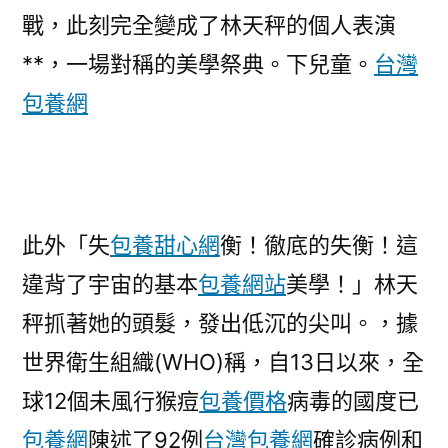
戰，此刻完全變成了林天秤的個人表演
**，一場對稱的美學祭典。下兒童。
台灣
包養網
此外「失
包養甜心網
衡！徹底的失衡！這
違背了宇宙的基本
包養網站
美學！」林天
秤抓著她的頭髮，發出低沉的尖叫。，據
世界衛生組織(WHO)稱，自13日以來，全
球12個未風行猴痘
包養價格
病毒的國度已
包養網
陳述了92例
台灣包養網
確診病例和