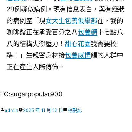
28例疑似病例。現有信息表白，與有癥狀
的病例產「現
女大生包養俱樂部
在，我的
咖啡館正在承受百分之八
包養網
十七點八
八的結構失衡壓力！
甜心花園
我需要校
準！」生親密身材接
包養感情
觸的人群中
正在產生人際傳佈。
TC:sugarpopular900
作
分
admin
2025 年 11 月 12 日
相親記
者:
類: