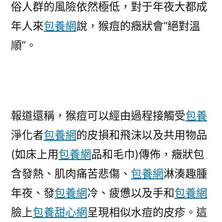
俗人群的風險依然極低，對于年夜大都成
年人來
包養網
說，猴痘的癥狀會“絕對溫
順”。
報道還稱，猴痘可以經由過程接觸受
包養
淨化者
包養網
的皮損和飛沫以及共用物品
(如床上用
包養網
品和毛巾)傳佈，癥狀包
含發熱、肌肉痛苦悲傷、
包養網
淋湊趣腫
年夜、發
包養網
冷、疲憊以及手和
包養網
臉上
包養甜心網
呈現相似水痘的皮疹。這