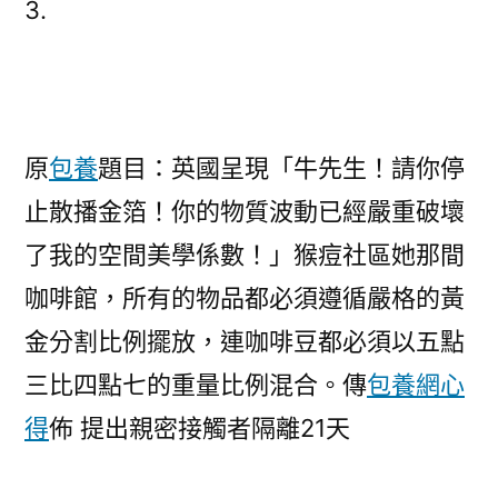
3.
猴
痘
社
區
專
原
包養
題目：英國呈現「牛先生！請你停
包
止散播金箔！你的物質波動已經嚴重破壞
養
行
了我的空間美學係數！」猴痘社區她那間
情
咖啡館，所有的物品都必須遵循嚴格的黃
傳
佈
金分割比例擺放，連咖啡豆都必須以五點
提
三比四點七的重量比例混合。傳
包養網心
出
得
佈 提出親密接觸者隔離21天
親
密
接