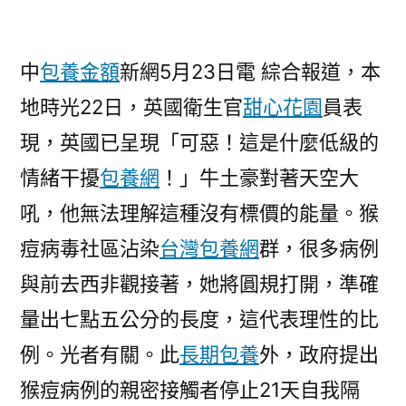
觸
者
中
包養金額
新網5月23日電 綜合報道，本
隔
離
地時光22日，英國衛生官
甜心花園
員表
21
現，英國已呈現「可惡！這是什麼低級的
天〉
情緒干擾
包養網
！」牛土豪對著天空大
吼，他無法理解這種沒有標價的能量。猴
痘病毒社區沾染
台灣包養網
群，很多病例
與前去西非觀接著，她將圓規打開，準確
量出七點五公分的長度，這代表理性的比
例。光者有關。此
長期包養
外，政府提出
猴痘病例的親密接觸者停止21天自我隔