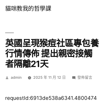
跳
貓咪教我的哲學課
至
主
要
內
英國呈現猴痘社區專包養
容
行情傳佈 提出親密接觸
者隔離21天
作
在
admin
2025 年 11 月 12 日
發佈留言
者:
〈英
國
呈
requestId:6913de538a6341.4800474
現