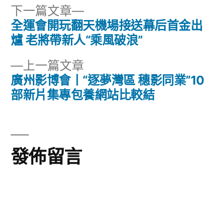
下
下一篇文章
一
全運會開玩翻天機場接送幕后首金出
文
篇
爐 老將帶新人“乘風破浪”
章
文
下
上一篇文章
章:
導
一
廣州影博會丨“逐夢灣區 穗影同業”10
篇
部新片集專包養網站比較結
覽
文
章:
發佈留言