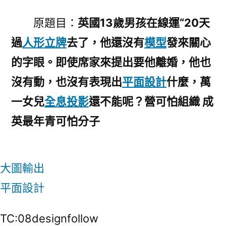
原題目：
英國13歲男孩在線運“20天
過
人形立牌
去了，他還沒有
模型
發來關心
的字眼。即使席家來提出要他離婚，他也
沒有動，也沒有表現出
平面設計
什麼，萬
一女兒
全息投影
還不能呢？營可怕組織 成
英最年青可怕分子
大圖輸出
平面設計
TC:08designfollow