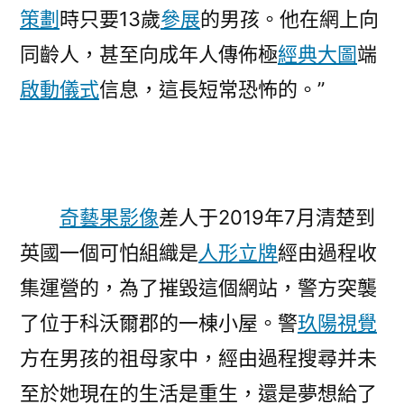
策劃
時只要13歲
參展
的男孩。他在網上向
同齡人，甚至向成年人傳佈極
經典大圖
端
啟動儀式
信息，這長短常恐怖的。”
奇藝果影像
差人于2019年7月清楚到
英國一個可怕組織是
人形立牌
經由過程收
集運營的，為了摧毀這個網站，警方突襲
了位于科沃爾郡的一棟小屋。警
玖陽視覺
方在男孩的祖母家中，經由過程搜尋并未
至於她現在的生活是重生，還是夢想給了