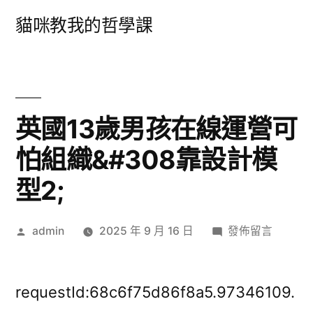
跳
貓咪教我的哲學課
至
主
要
內
英國13歲男孩在線運營可
容
怕組織&#308靠設計模
型2;
作
在
admin
2025 年 9 月 16 日
發佈留言
者:
〈英
國
13
requestId:68c6f75d86f8a5.97346109.
歲