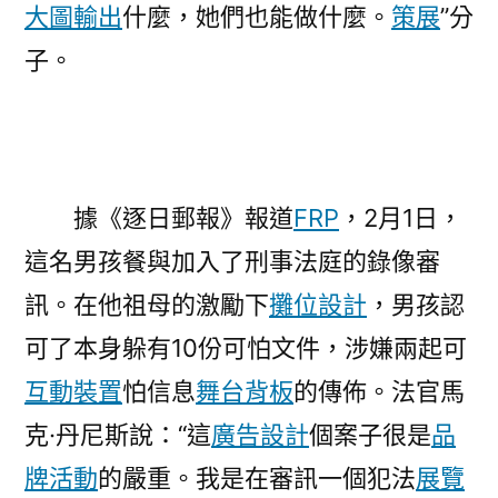
大圖輸出
什麼，她們也能做什麼。
策展
”分
2;〉
子。
據《逐日郵報》報道
FRP
，2月1日，
這名男孩餐與加入了刑事法庭的錄像審
訊。在他祖母的激勵下
攤位設計
，男孩認
可了本身躲有10份可怕文件，涉嫌兩起可
互動裝置
怕信息
舞台背板
的傳佈。法官馬
克·丹尼斯說：“這
廣告設計
個案子很是
品
牌活動
的嚴重。我是在審訊一個犯法
展覽