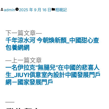
作
分
admin
2025 年 9 月 16 日
相親記
者:
類:
下
下一篇文章
一
千年涼水河 今朝煥新顏_中國甜心查
文
篇
包養網網
章
文
下
上一篇文章
章:
導
一
一名伊拉克“無腸兒”在中國的悲喜人
篇
生_JIUYI俱意室內設計中國發展門戶
覽
文
網－國家發展門戶
章: