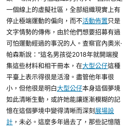
一個線上的虛擬社區，全部組織現實上有
停止極端運動的偏向，而不
活動佈置
只是
文字情勢的傳佈，由於他們想要招募有過
可怕運動經過的事況的人。查察官內奧米·
帕森斯說：“這名男孩從2018年就開端搜
集這些材料和相干冊本，在
大型公仔
這種
平臺上表示得很是活潑。盡管他年事很
小，但他很是明白
大型公仔
本身這個夢境
如此清晰生動，或許她能讓逐漸模糊的記
憶在這個夢境中變得清晰而深刻
展場設
計
，未必。這麼多年過去了，那些記憶隨