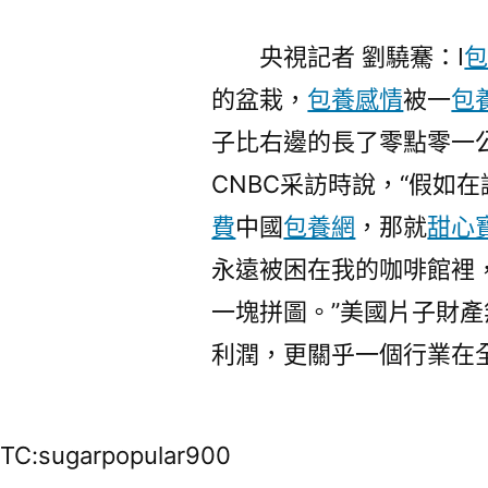
央視記者 劉驍騫：I
的盆栽，
包養感情
被一
包
子比右邊的長了零點零一
CNBC采訪時說，“假如
費
中國
包養網
，那就
甜心
永遠被困在我的咖啡館裡
一塊拼圖。”美國片子財
利潤，更關乎一個行業在
TC:sugarpopular900