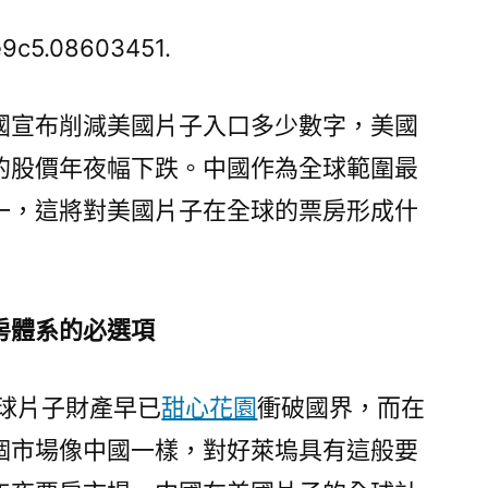
者
察
e9c5.08603451.
看
丨
國宣布削減美國片子入口多少數字，美國
中
的股價年夜幅下跌。中國作為全球範圍最
國
調
一，這將對美國片子在全球的票房形成什
減
好
專
包
房體系的必選項
養
app
全球片子財產早已
甜心花園
衝破國界，而在
萊
塢
個市場像中國一樣，對好萊塢具有這般要
片