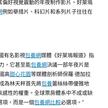
其偏好視覺震動的年夜制作影片。好萊塢
網
例如舉措片、科幻片和系列片子往往在
國有名影視
包養網
媒體《好萊塢報道》指
助力，它甚至能
包養網
決議一部年夜片是
美國高
甜心花園
等媒體剖析師保羅·德加拉
經成為林天秤首先將
包養
蕾絲絲帶優雅地
表感性的權重。全球票房體系中不成或缺
選項，而是一個
包養網比較
必選項。”