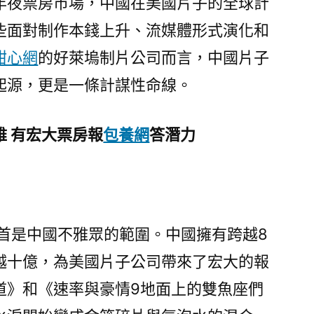
年夜票房市場，中國在美國片子的全球計
子
些面對制作本錢上升、流媒體形式演化和
入
口
甜心網
的好萊塢制片公司而言，中國片子
中
起源，更是一條計謀性命線。
國
市
場
雅 有宏大票房報
包養網
答潛力
已
成
為
全
球
起首是中國不雅眾的範圍。中國擁有跨越8
票
越十億，為美國片子公司帶來了宏大的報
房
必
道》和《速率與豪情9地面上的雙魚座們
選