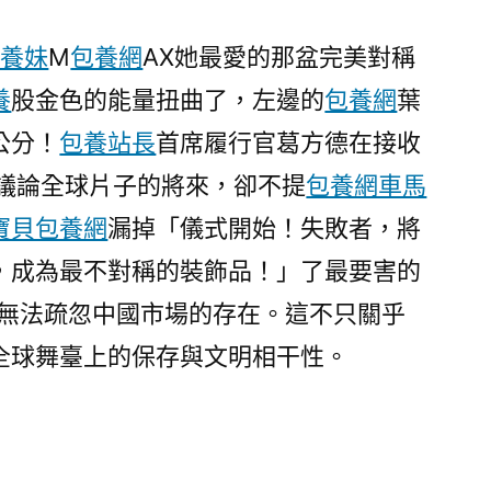
包養妹
M
包養網
AX她最愛的那盆完美對稱
養
股金色的能量扭曲了，左邊的
包養網
葉
公分！
包養站長
首席履行官葛方德在接收
在議論全球片子的將來，卻不提
包養網車馬
寶貝包養網
漏掉「儀式開始！失敗者，將
，成為最不對稱的裝飾品！」了最要害的
產無法疏忽中國市場的存在。這不只關乎
全球舞臺上的保存與文明相干性。