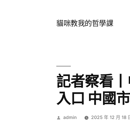
跳
至
貓咪教我的哲學課
主
要
內
容
記者察看丨
入口 中國
作
admin
2025 年 12 月 18 
者: