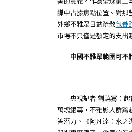
害的意義。作為全球第二
謀中占據焦點位置。對那
外鄉不雅眾日益疏散
包養
市場不只僅是額定的支出
中國不雅眾範圍可不
央視記者 劉驍騫：
萬塊銀幕，不雅影人群跨
答潛力。《阿凡達：水之