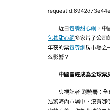
requestId:6942d73e44
近日
包養甜心網
，中
包養甜心網
多家片子公司
年夜的票
包養網
房市場之
么影響？
中國曾經成為全球票
央視記者 劉驍騫：
浩繁海內市場中，沒有哪