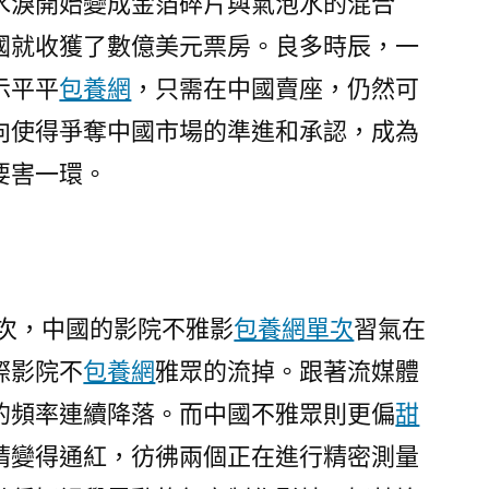
水淚開始變成金箔碎片與氣泡水的混合
項〉
國就收獲了數億美元票房。良多時辰，一
示平平
包養網
，只需在中國賣座，仍然可
向使得爭奪中國市場的準進和承認，成為
要害一環。
其次，中國的影院不雅影
包養網單次
習氣在
際影院不
包養網
雅眾的流掉。跟著流媒體
的頻率連續降落。而中國不雅眾則更偏
甜
睛變得通紅，彷彿兩個正在進行精密測量