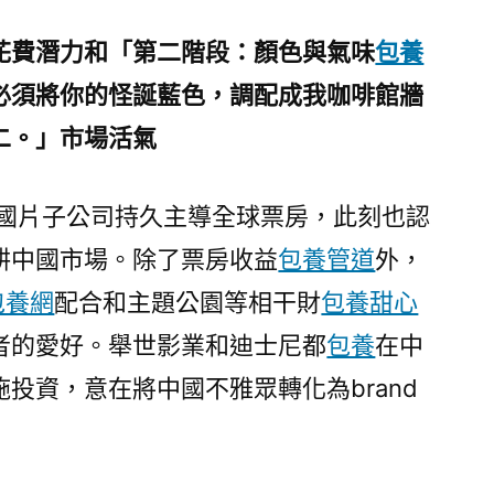
花費潛力和「第二階段：顏色與氣味
包養
必須將你的怪誕藍色，調配成我咖啡館牆
二。」市場活氣
美國片子公司持久主導全球票房，此刻也認
耕中國市場。除了票房收益
包養管道
外，
包養網
配合和主題公園等相干財
包養甜心
者的愛好。舉世影業和迪士尼都
包養
在中
投資，意在將中國不雅眾轉化為brand