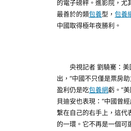
的電子磅秤。進影院，尤
最善於的類
包養
型，
包養
中國取得極年夜勝利。
央視記者 劉驍騫：美
出，“中國不只僅是票房
盈利仍是吃
包養網
虧。”
貝迪安也表現：“中國曾
繫在自己的右手上，這代
的一環。它不再是一個可