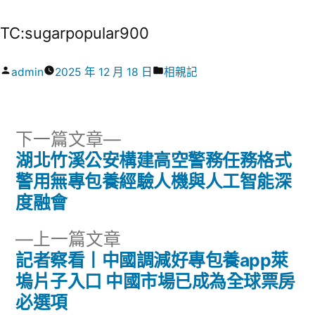
TC:sugarpopular900
作
分
admin
2025 年 12 月 18 日
相親記
者:
類:
下
下一篇文章
一
湖北竹溪公安構建高空警務任務格式
文
篇
警用無專包養經驗人機與人工智能深
章
文
度融會
章:
導
下
上一篇文章
一
記者察看丨中國調減好專包養app萊
覽
篇
塢片子入口 中國市場已成為全球票房
文
必選項