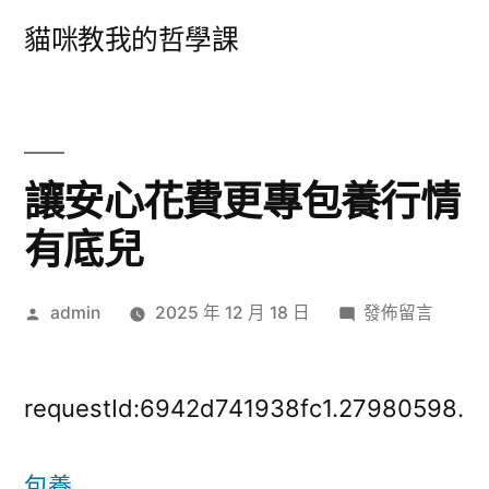
跳
貓咪教我的哲學課
至
主
要
內
讓安心花費更專包養行情
容
有底兒
作
在
admin
2025 年 12 月 18 日
發佈留言
者:
〈讓
安
心
requestId:6942d741938fc1.27980598.
花
費
包養