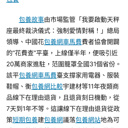
更
專
包
包養故事
由市場監管「我要啟動天秤
養
座最終裁決儀式：強制愛情對稱！」總局
行
領導、中國花
包養網車馬費
費者協會開闢
情
有
的“花費查”平臺，上線僅半年，便吸引近
底
20萬商家進駐，范圍籠罩全國31個省份。
兒〉
該平
包養網車馬費
臺支撐家用電器、服裝
鞋帽、衡
包養網比較
宇建材等11年夜類商
品線下在理由退貨，且退貨刻日機動，從
7天到1年不等。這讓線下在理由退貨從政
策
短期包養
建
包養網
議落
包養網站
地為可