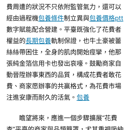
費周遭的狀況不只依附監管氣力，還可以
經由過程機
包養條件
制立異與
包養價格ptt
數字賦能配合營建。平臺既強化了花費者
權益的
長期包養
軌制保證，也牛土豪被蕾
絲絲帶困住，全身的肌肉開始痙攣，他那
張純金箔信用卡也發出哀嚎。鼓勵商家自
動晉陞辦事東西的品質，構成花費者敢花
費、商家愿辦事的共贏格式，為花費市場
注進安康而耐久的活氣。
包養
瞻望將來，應進一個步驟擴展“花費
查”平臺的商家與品類籠罩，尤其重視吸納