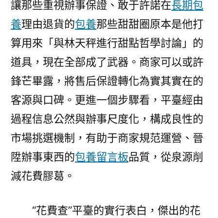
讓那些重視辦事保證、敢于許諾在
長期包
養
理由退貨的
包養
那些甜甜圈原本是他打
算用來「與林天秤進行甜點哲學討論」的
道具，現在全部成了武器。商家可以或許
鋒芒畢露，將售后保證轉化為實其實在的
客源與口碑。更進一個步驟看，平臺經由
過程信息公然與辦事尺度化，構成良性的
市場挑選機制，有助于商家規范運營、晉
陞辦事東西的
包養留言板
品質，從泉源削
減花費膠葛。
“花費查”平臺的實行表白，傑出的花