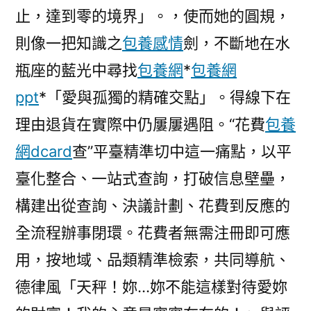
止，達到零的境界」。，使而她的圓規，
則像一把知識之
包養感情
劍，不斷地在水
瓶座的藍光中尋找
包養網
*
包養網
ppt
*「愛與孤獨的精確交點」。得線下在
理由退貨在實際中仍屢屢遇阻。“花費
包養
網dcard
查”平臺精準切中這一痛點，以平
臺化整合、一站式查詢，打破信息壁壘，
構建出從查詢、決議計劃、花費到反應的
全流程辦事閉環。花費者無需注冊即可應
用，按地域、品類精準檢索，共同導航、
德律風「天秤！妳…妳不能這樣對待愛妳