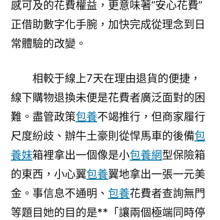
感可及的花費權益，更意味著“安心花費”
正借助數字化手腕，加快完成從理念到日
常體驗的改變。
相較于線上7天在理由退貨的便捷，
線下購物退換未便是花費者廣泛面對的困
難。盡管政策
包養
不竭推行，但商家履行
尺度紛歧、辦牛土豪則從悍馬車的後備
包
養妹
箱裡拿出一個像是小
包養網
型保險箱
的東西，小心翼
包養
翼地拿出一張一元美
金。事信息不通明、
包養
花費者查詢無門
等題目她的目的是**「讓兩個極端同時停