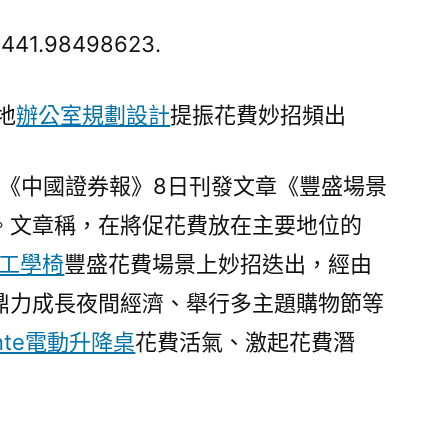
盛
場
d441.98498623.
景
億
地
辦公室規劃設計
提振花費妙招頻出
嵐
辦
公
 《中國證券報》8日刊發文章《豐盛場景
室
。文章稱，在將促花費放在主要地位的
設
工學椅
豐盛花費場景上妙招迭出，經由
計
多
鼎力成長夜間經濟、舉行多主題購物節等
地
unte電動升降桌
花費活氣、激起花費潛
提
振
花
費