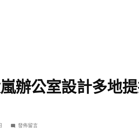
億嵐辦公室設計多地
在
日
發佈留言
〈豐