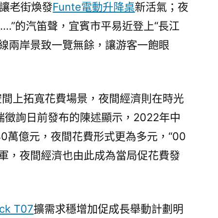
濟讓老街煥發
Funte電動升降桌
新活氣；夜
……”的汽笛聲，宜賓市平易近登上“長江
沿線兩岸景致一覽無餘，讓游客一飽眼
從空間上拓寬花費場景，夜間經濟則在時光
徵詢日前發布的陳述顯示，2022年中
0萬億元，夜間花費形式更為多元，“00
力軍，夜間經濟也由此成為當局促花費發
ock T07
擴需求穩增加促成長舉動計劃明