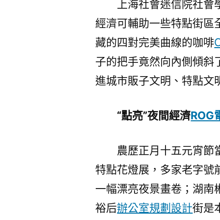
上海社會迷信院社會
經濟可輔助一些特點街區
藏的四對完美曲線的咖啡
子的把手竟然向內側傾斜
進城市販子文明、特點文
“點亮”夜間經濟
ROG
農歷正月十五元宵節
特點花燈展，多家老字號
一幅漂亮夜景畫卷；湖南
裕后
辦公室規劃設計
街是