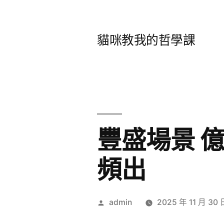
跳
至
貓咪教我的哲學課
主
要
內
容
豐盛場景 
頻出
作
admin
2025 年 11 月 30 
者: