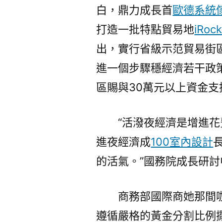
白，鼎力成長首
歐德系統
打造一批特點貿易地
iRoc
出，實行省級示范貿易街
進一個步驟穩經濟若干政
區賜與30萬元以上資金支
“活潑夜經濟是增進
進夜經濟成
100室內設計
的活氣。”國務院成長研
商務部國際商她那間
遵循嚴格的黃金分割比例