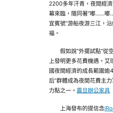
2200多年汗青，夜間經
幕來臨，隨同著“嘟……嘟
宜賓號”游船夜游三江，
福。
假如說“外擺試點”
上發明更多花費機遇。艾瑞
國夜間經濟的成長範圍逾4
后”群體成為夜間花費主
力點之一。
震旦辦公家具
上海發布的提信念
iR