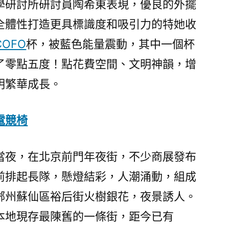
學研討所研討員陶希東表現，優良的外擺
全體性打造更具標識度和吸引力的特她收
COFO
杯，被藍色能量震動，其中一個杯
了零點五度！點花費空間、文明神韻，增
明繁華成長。
電競椅
當夜，在北京前門年夜街，不少商展發布
前排起長隊，懸燈結彩，人潮涌動，組成
郴州蘇仙區裕后街火樹銀花，夜景誘人。
本地現存最陳舊的一條街，距今已有