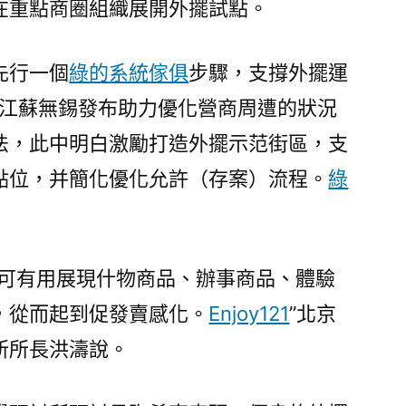
在重點商圈組織展開外擺試點。
先行一個
綠的系統傢俱
步驟，支撐外擺運
月，江蘇無錫發布助力優化營商周遭的狀況
法，此中明白激勵打造外擺示范街區，支
點位，并簡化優化允許（存案）流程。
綠
勢可有用展現什物商品、辦事商品、體驗
，從而起到促發賣感化。
Enjoy121
”北京
所所長洪濤說。