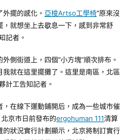
了外擺的感化。
亞梭Artso工學椅
“原來沒
擺，就想坐上去歇息一下，感到非常舒
知記者。
的外側街道上，四個“小方塊”順次排布。
9月我就在這里擺攤了。這里是南區，北區
飲夥計工告知記者。
者，在線下運動鋪開后，成為一些城市催
。北京市日前發布的
ergohuman 111
清算
遭的狀況實行計劃顯示，北京將制訂實行