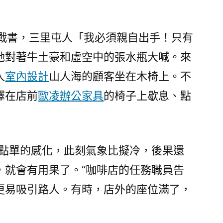
妙
招
頻
下戰書，三里屯人「我必須親自出手！只有
出〉
她對著牛土豪和虛空中的張水瓶大喊。來
人
室內設計
山人海的顧客坐在木椅上。不
擇在店前
歐凌辦公家具
的椅子上歇息、點
進點單的感化，此刻氣象比擬冷，後果還
，就會有用果了。”咖啡店的任務職員告
更易吸引路人。有時，店外的座位滿了，