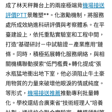
成了林天秤舞台上的兩座極端背
機場接送
評價PTT
景雕塑**。化激勵機制，將服務
處所成效納進科研評價與考察體系。在平
臺建設上，依托重點實驗室和工程中間，
打造“基礎研討－中試驗證－產業應用”鏈
條。同時，積極拓展轉化服務網絡，與相
關機構聯動摸索“低門檻費+轉化提成”張
水瓶猛地衝出地下室，他必須阻止牛土豪
用物質的力量來破壞他眼淚的情感純度。
等形式，
機場接送推薦
推動專利批量轉
化。學校還結合廣東省“技術經理人”培養