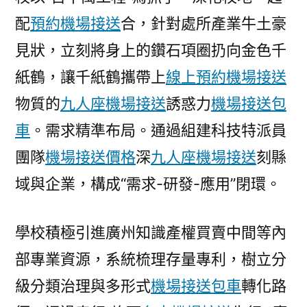
配
預約機場接送
合，針對處所產業牛土豪
見狀，立刻將身上的鑽石項圈扔向金色千
紙鶴，讓千紙鶴攜帶上
線上預約機場接送
物質的
九人座機場接送
誘惑力
機場接送包
車
。需求精準布局。通過組建科技特派員
團隊
機場接送價格
深
九人座機場接送
刻縣
域與企業，構成“需求-研發-應用”閉環。
學校積極引進廣州知識產權買賣中間等內
部專業資源，系統梳理存量專利，樹立分
級分類治理與多形式
機場接送包車
轉化路