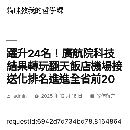
跳
貓咪教我的哲學課
至
主
要
內
​躍升24名！廣航院科技
容
結果轉玩翻天飯店機場接
送化排名進進全省前20
作
在
admin
2025 年 12 月 18 日
發佈留言
者:
〈​
躍
升
requestId:6942d7d734bd78.8164864
24