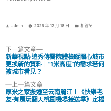
作
分
admin
2025 年 12 月 18 日
相親記
者:
類:
下
下一篇文章
一
新華視點·追秀傳醫院體檢蹤關心城市
文
篇
更換新的資料｜“1米高度”的需求若何
章
文
被城市看見？
章:
導
下
上一篇文章
一
厚米之家搬遷至云南麗江！《快樂老
覽
篇
友·有風玩翻天桃園機場接送季》定檔
文