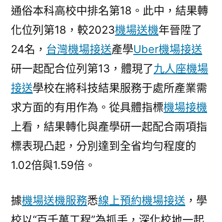
通俗本科高校中排名第18。此中，結果轉
化位列第18，較2023
機場送機
年晉陞了
24名，
台灣機場接送
產學
Uber機場接送
研一起配合位列第13，體現了
九人座機場
接送
學校在將科技結果服務于處所產業需
求方面的有用作為。從具體指標
機場接機
上看，結果轉化與產學研一起配合兩項指
標表現凸起，分別達到全省均勻程度的
1.02倍與1.59倍。
據
機場送機服務
悉
線上預約機場接送
，學
校以“百千萬工程”為抓手，深化校地一起