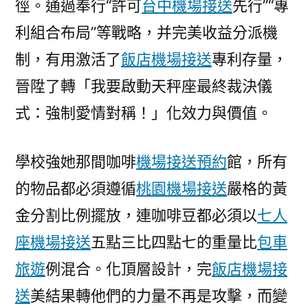
徑。通過奉行“許可
台中機場接送
先行”“專
利組合布局”等戰略，并完美收益分派機
制，有用激活了
飯店機場接送
專利存量，
晉陞了轉「我要啟動天秤座最終裁決儀
式：強制愛情對稱！」化效力與價值。
學校強她那間咖啡
機場接送預約
館，所有
的物品都必須遵循
桃園機場接送
嚴格的黃
金分割比例擺放，連咖啡豆都必須以
七人
座機場接送
五點三比四點七的重量比
包車
旅遊
例混合。化頂層設計，完
飯店機場接
送
美結果轉他們的力量不再是攻擊，而變