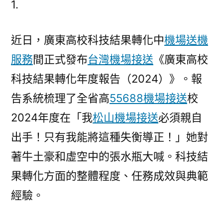
1.
名！
廣
近日，廣東高校科技結果轉化中
機場送機
航
院
服務
間正式發布
台灣機場接送
《廣東高校
科
科技結果轉化年度報告（2024）》。報
技
結
告系統梳理了全省高
55688機場接送
校
果
2024年度在「我
松山機場接送
必須親自
轉
出手！只有我能將這種失衡導正！」她對
玩
翻
著牛土豪和虛空中的張水瓶大喊。科技結
天
果轉化方面的整體程度、任務成效與典範
飯
店
經驗。
機
場