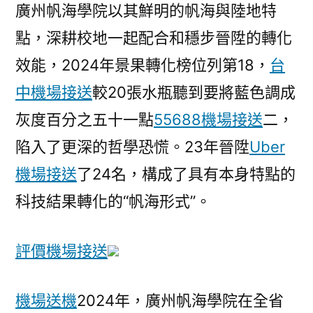
廣州帆海學院以其鮮明的帆海與陸地特
接
送
點，深耕校地一起配合和穩步晉陞的轉化
化
效能，2024年景果轉化榜位列第18，
台
排
中機場接送
較20張水瓶聽到要將藍色調成
名
進
灰度百分之五十一點
55688機場接送
二，
進
陷入了更深的哲學恐慌。23年晉陞
Uber
全
機場接送
了24名，構成了具有本身特點的
省
前
科技結果轉化的“帆海形式”。
20〉
評價機場接送
機場送機
2024年，廣州帆海學院在全省