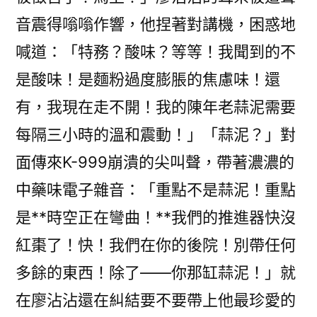
音震得嗡嗡作響，他捏著對講機，困惑地
喊道：「特務？酸味？等等！我聞到的不
是酸味！是麵粉過度膨脹的焦慮味！還
有，我現在走不開！我的陳年老蒜泥需要
每隔三小時的溫和震動！」「蒜泥？」對
面傳來K-999崩潰的尖叫聲，帶著濃濃的
中藥味電子雜音：「重點不是蒜泥！重點
是**時空正在彎曲！**我們的推進器快沒
紅棗了！快！我們在你的後院！別帶任何
多餘的東西！除了——你那缸蒜泥！」就
在廖沾沾還在糾結要不要帶上他最珍愛的