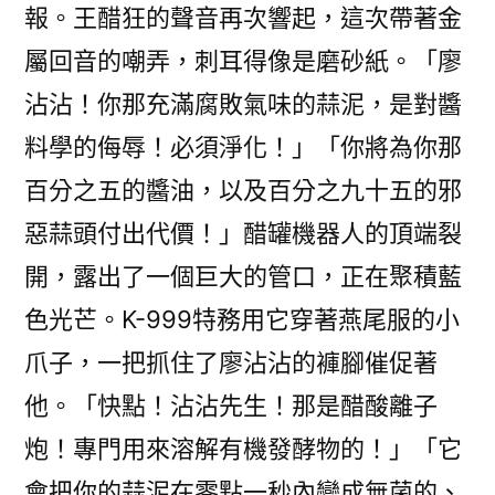
報。王醋狂的聲音再次響起，這次帶著金
屬回音的嘲弄，刺耳得像是磨砂紙。「廖
沾沾！你那充滿腐敗氣味的蒜泥，是對醬
料學的侮辱！必須淨化！」「你將為你那
百分之五的醬油，以及百分之九十五的邪
惡蒜頭付出代價！」醋罐機器人的頂端裂
開，露出了一個巨大的管口，正在聚積藍
色光芒。K-999特務用它穿著燕尾服的小
爪子，一把抓住了廖沾沾的褲腳催促著
他。「快點！沾沾先生！那是醋酸離子
炮！專門用來溶解有機發酵物的！」「它
會把你的蒜泥在零點一秒內變成無菌的、