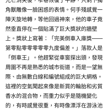
光芒消失後，窄巷恢復了平靜，只剩下獨
角獸雕像一臉困惑的表情。何手殘感覺一
陣天旋地轉，等他回過神來，他的車子竟
然垂直停在一個貼滿了巨大獎狀的牆壁
上。獎狀上寫著：「完美倒車入庫獎——
第零點零零零零零九度偏差。」落款人是
「倒車王」。他趕緊從車窗探出頭，發現
周圍不再是熟悉的城市街道，而是一望無
際、由無數白線和編號組成的巨大網格。
這裡的空氣聞起來像是新買的輪胎和劣質
香水的混合物，而重力似乎是隨機變化
的，有時感覺很重，有時像漂浮在游泳池