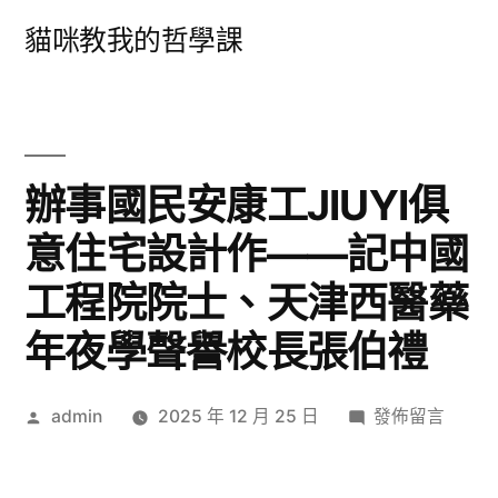
跳
貓咪教我的哲學課
至
主
要
內
辦事國民安康工JIUYI俱
容
意住宅設計作——記中國
工程院院士、天津西醫藥
年夜學聲譽校長張伯禮
作
在
admin
2025 年 12 月 25 日
發佈留言
者:
〈辦
事