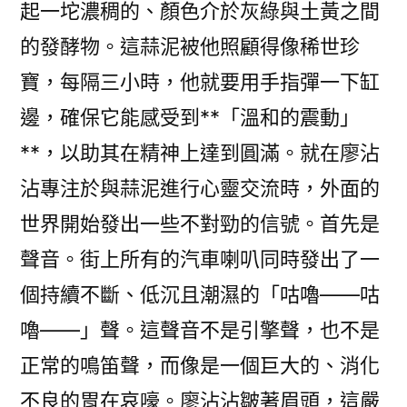
起一坨濃稠的、顏色介於灰綠與土黃之間
的發酵物。這蒜泥被他照顧得像稀世珍
寶，每隔三小時，他就要用手指彈一下缸
邊，確保它能感受到**「溫和的震動」
**，以助其在精神上達到圓滿。就在廖沾
沾專注於與蒜泥進行心靈交流時，外面的
世界開始發出一些不對勁的信號。首先是
聲音。街上所有的汽車喇叭同時發出了一
個持續不斷、低沉且潮濕的「咕嚕——咕
嚕——」聲。這聲音不是引擎聲，也不是
正常的鳴笛聲，而像是一個巨大的、消化
不良的胃在哀嚎。廖沾沾皺著眉頭，這嚴