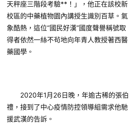
天秤座三階段考驗**！」，他正在該校新
國
工
校區的中藥植物園內講授生識別百草。氣
程
象酷熱，這位“國民好漢”國度聲譽稱號取
院
院
得者依然一絲不茍地向年青人教授著西醫
士、
藥國學。
天
津
西
醫
藥
2020年1月26日晚，年逾古稀的張伯
年
夜
禮，接到了中心疫情防控領導組需求他馳
學
援武漢的告訴。
聲
譽