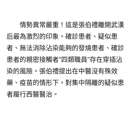
校
長
張
情勢異常嚴重！這是張伯禮離開武漢
伯
后最為激烈的印象。確診患者、疑似患
禮〉
者、無法消除沾染能夠的發燒患者、確診
患者的親密接觸者“四類職員”存在穿插沾
染的風險。張伯禮提出在中醫沒有殊效
藥、疫苗的情形下，對集中隔離的疑似患
者履行西醫醫治。