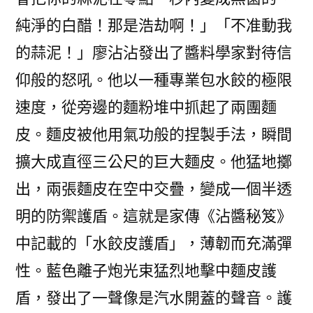
純淨的白醋！那是浩劫啊！」「不准動我
的蒜泥！」廖沾沾發出了醬料學家對待信
仰般的怒吼。他以一種專業包水餃的極限
速度，從旁邊的麵粉堆中抓起了兩團麵
皮。麵皮被他用氣功般的捏製手法，瞬間
擴大成直徑三公尺的巨大麵皮。他猛地擲
出，兩張麵皮在空中交疊，變成一個半透
明的防禦護盾。這就是家傳《沾醬秘笈》
中記載的「水餃皮護盾」，薄韌而充滿彈
性。藍色離子炮光束猛烈地擊中麵皮護
盾，發出了一聲像是汽水開蓋的聲音。護