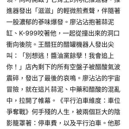
進器發出「滋滋」的輕微煎煮聲，伴隨著
一股濃郁的蔘味爆發。廖沾沾抱著蒜泥
缸、K-999咬著他，一起從撞出來的洞口
衝向後院。王醋狂的醋罐機器人發出尖
叫：「別想逃！醬油黨餘孽！我會追上
你！」店內剩下的所有空盤子被醋酸氣波
震碎，發出了最後的哀鳴。廖沾沾的宇宙
冒險，就在這片蒜泥、中藥和醋酸的混亂
中，拉開了帷幕。《平行泊車維度：車位
爭奪戰》何手殘的人生，被兩個巨大的陰
影籠罩著：停車費，以及平行泊車。他那