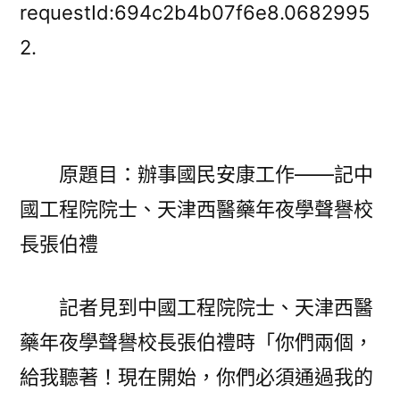
國
requestId:694c2b4b07f6e8.0682995
民
2.
安
康
工
JIUYI
俱
原題目：辦事國民安康工作——記中
意
國工程院院士、天津西醫藥年夜學聲譽校
住
宅
長張伯禮
設
計
記者見到中國工程院院士、天津西醫
作
——
藥年夜學聲譽校長張伯禮時「你們兩個，
記
給我聽著！現在開始，你們必須通過我的
中