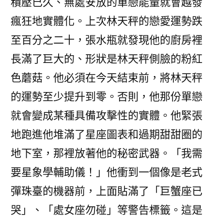
積壓已久、無處安放的單戀能量就會越發
瘋狂地實體化。上次林天秤的戀愛運勢跌
至百分之二十，張水瓶就發現他的廚房裡
長滿了巨大的、形狀是林天秤側臉的粉紅
色蘑菇。他必須在今天結束前，將林天秤
的運勢至少提升到零。否則，他那份單戀
就會變成某種具備攻擊性的實體。他緊張
地跑進他堆滿了星座圖表和過期甜甜圈的
地下室，那裡放著他的秘密武器。「我需
要星象學輔助儀！」他衝到一個像是老式
彈珠臺的機器前，上面貼滿了「巨蟹座已
哭」、「處女座勿碰」等警告標籤。這是