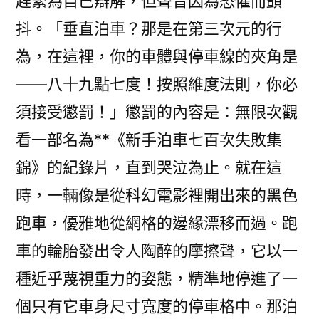
趕緊為自己辯解，但聲音因為恐懼而顫
抖。「垂直泊車？那是在第三次元的行
為，在這裡，你的車體與停車線的夾角是
——八十九點七度！按照維度法則，你必
須接受懲罰！」懲罰的內容是：無限次觀
看一部名為**《新手泊車七百次失敗集
錦》的紀錄片，直到哭泣為止。就在這
時，一輛像是從科幻電影裡開出來的黑色
跑車，優雅地從網格的邊緣漂移而過。跑
車的輪胎發出令人陶醉的摩擦聲，它以一
種近乎蔑視重力的姿態，精準地停進了一
個只有它車身尺寸寬度的停車格中。那泊