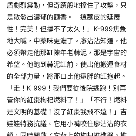
盾劇烈震動，但奇蹟般地擋住了攻擊，只
是散發出濃郁的麵香。「這麵皮的延展
性！完美！但撐不了太久！」K-999焦急
地大喊，中藥味更濃了。廖沾沾知道，他
必須帶走他那缸陳年老蒜泥，那是宇宙的
希望。他跑到蒜泥缸前，使出他搬運食材
的全部力量，將那口比他還胖的缸抱起。
「走！K-999！我們要從後院逃跑！別再
管你的紅棗枸杞燃料了！」「不行！燃料
是文明的基礎！沒了紅棗我飛不遠！」吉
娃娃特務抗議。它用小嘴咬住廖沾沾的衣
領，同時開啟了它背上的枸杞推進器。推