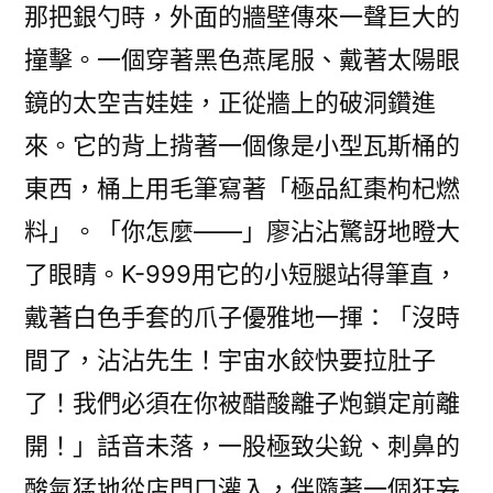
那把銀勺時，外面的牆壁傳來一聲巨大的
撞擊。一個穿著黑色燕尾服、戴著太陽眼
鏡的太空吉娃娃，正從牆上的破洞鑽進
來。它的背上揹著一個像是小型瓦斯桶的
東西，桶上用毛筆寫著「極品紅棗枸杞燃
料」。「你怎麼——」廖沾沾驚訝地瞪大
了眼睛。K-999用它的小短腿站得筆直，
戴著白色手套的爪子優雅地一揮：「沒時
間了，沾沾先生！宇宙水餃快要拉肚子
了！我們必須在你被醋酸離子炮鎖定前離
開！」話音未落，一股極致尖銳、刺鼻的
酸氣猛地從店門口灌入，伴隨著一個狂妄