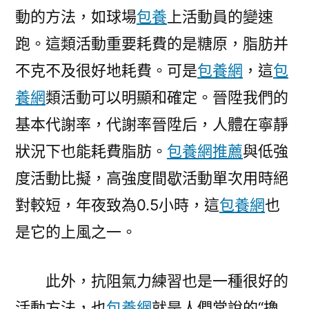
動的方法，如球場
包養
上活動員的變速
跑。這類活動重要耗費的是糖原，脂肪并
不克不及很好地耗費。可是
包養網
，這
包
養網
類活動可以明顯和確定。晉陞我們的
基本代謝率，代謝率晉陞后，人體在寧靜
狀況下也能耗費脂肪。
包養網推薦
與低強
度活動比擬，高強度間歇活動單次用時絕
對較短，年夜致為0.5小時，這
包養網
也
是它的上風之一。
此外，抗阻氣力練習也是一種很好的
活動方法，也
包養網
就是人們常說的“擼