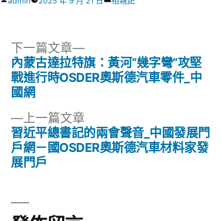
作
分
admin
2025 年 9 月 21 日
相親記
者:
類:
下
下一篇文章
一
內蒙古達拉特旗：黃河“幾字彎”攻堅
文
篇
戰進行時OSDER奧斯德汽車零件_中
章
文
國網
章:
導
下
上一篇文章
一
習近平總書記的兩會聲音_中國發展門
覽
篇
戶網－國OSDER奧斯德汽車材料家發
文
展門戶
章: