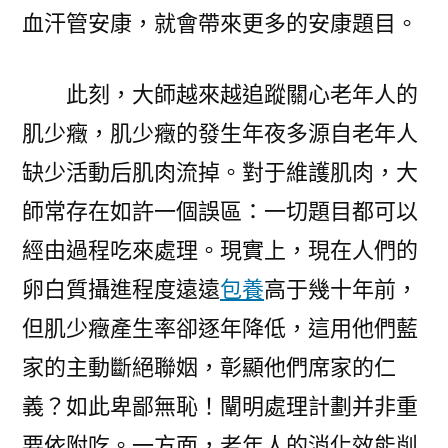
血汗管安康，就會帶來更多的安康題目。
此刻，大師越來越追蹤關心老年人的
肌少癥，肌少癥的發生年夜多源自老年人
缺少活動后肌肉流掉。對于維護肌肉，大
師常存在如許一個誤區：一切題目都可以
經由過程吃來處理。現實上，現在人們的
卵白質攝進程度遠遠
包養
高于幾十年前，
但肌少癥產生率卻逐年降低，這用他們藍
家的主動斷絕聯姻，彰顯他們席家的仁
義？如此卑鄙無恥！闡明處理計劃并非重
要依附吃。一方面，老年人的消化效能削