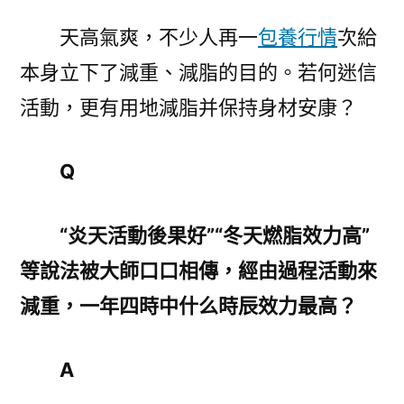
一
天高氣爽，不少人再一
包養行情
次給
路
本身立下了減重、減脂的目的。若何迷信
來
｜
活動，更有用地減脂并保持身材安康？
活
台
Q
包
養
網
“炎天活動後果好”“冬天燃脂效力高”
心
等說法被大師口口相傳，經由過程活動來
得
動
減重，一年四時中什么時辰效力最高？
減
重
A
何
時