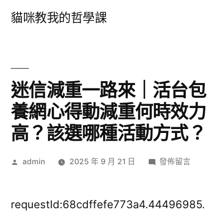
跳
貓咪教我的哲學課
至
主
要
內
迷信減重一路來｜活台包
容
養網心得動減重何時效力
高？該選哪種活動方式？
作
在
admin
2025 年 9 月 21 日
發佈留言
者:
〈迷
信
減
requestId:68cdffefe773a4.44496985.
重