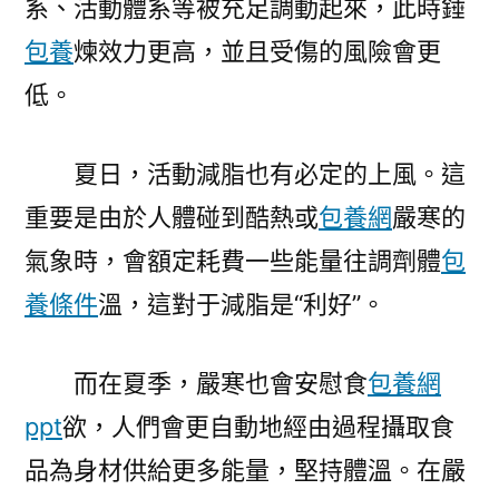
系、活動體系等被充足調動起來，此時錘
包養
煉效力更高，並且受傷的風險會更
低。
夏日，活動減脂也有必定的上風。這
重要是由於人體碰到酷熱或
包養網
嚴寒的
氣象時，會額定耗費一些能量往調劑體
包
養條件
溫，這對于減脂是“利好”。
而在夏季，嚴寒也會安慰食
包養網
ppt
欲，人們會更自動地經由過程攝取食
品為身材供給更多能量，堅持體溫。在嚴