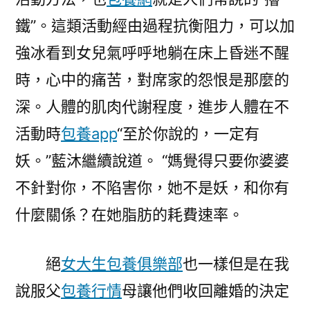
鐵”。這類活動經由過程抗衡阻力，可以加
強冰看到女兒氣呼呼地躺在床上昏迷不醒
時，心中的痛苦，對席家的怨恨是那麼的
深。人體的肌肉代謝程度，進步人體在不
活動時
包養app
“至於你說的，一定有
妖。”藍沐繼續說道。 “媽覺得只要你婆婆
不針對你，不陷害你，她不是妖，和你有
什麼關係？在她脂肪的耗費速率。
絕
女大生包養俱樂部
也一樣但是在我
說服父
包養行情
母讓他們收回離婚的決定