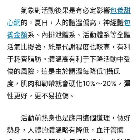
效
氣象對活動後果是有必定影響
包養甜
力
心網
的。夏日，人的體溫偏高，神經體
包
高？
該
養金額
系、內排泄體系、活動體系等全體
選
活氣比擬強，能量代謝程度也較高，有利
哪
于耗費脂肪。體溫高有利于下降活動中受
種
活
傷的風險，這是由於體溫每降低1攝氏
動
度，肌肉和韌帶就會硬化10%～20%，彈
方
式？〉
性更好，更不易拉傷。
活動前熱身也是應用這個道理，做好
熱身，人體的體溫略有降低，血汗管體