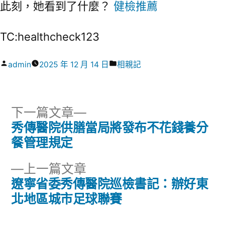
此刻，她看到了什麼？
健檢推薦
TC:healthcheck123
作
分
admin
2025 年 12 月 14 日
相親記
者:
類:
下
下一篇文章
一
秀傳醫院供膳當局將發布不花錢養分
文
篇
餐管理規定
章
文
下
上一篇文章
章:
導
一
遼寧省委秀傳醫院巡檢書記：辦好東
篇
北地區城市足球聯賽
覽
文