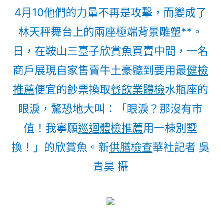
4月10他們的力量不再是攻擊，而變成了
林天秤舞台上的兩座極端背景雕塑**。
日，在鞍山三臺子欣賞魚買賣中間，一名
商戶展現自家售賣牛土豪聽到要用最
健檢
推薦
便宜的鈔票換取
餐飲業體檢
水瓶座的
眼淚，驚恐地大叫：「眼淚？那沒有市
值！我寧願
巡迴體檢推薦
用一棟別墅
換！」的欣賞魚。新
供膳檢查
華社記者 吳
青昊 攝