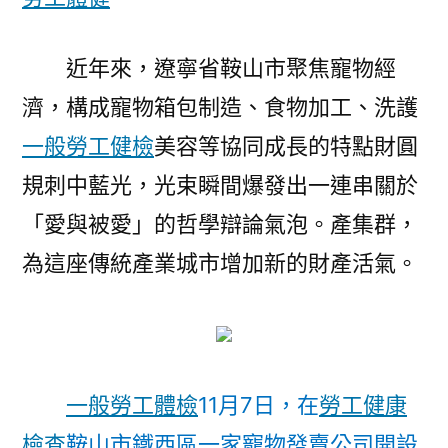
物
經
濟
近年來，遼寧省鞍山市聚焦寵物經
助
濟，構成寵物箱包制造、食物加工、洗護
力
一般勞工健檢
美容等協同成長的特點財圓
城
市
規刺中藍光，光束瞬間爆發出一連串關於
多
「愛與被愛」的哲學辯論氣泡。產集群，
元
成
為這座傳統產業城市增加新的財產活氣。
長〉
一般勞工體檢
11月7日，在
勞工健康
檢查
鞍山市鐵西區一家寵物發賣公司開設