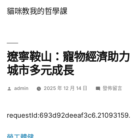
跳
貓咪教我的哲學課
至
主
要
內
遼寧鞍山：寵物經濟助力
容
城市多元成長
作
在
admin
2025 年 12 月 14 日
發佈留言
者:
〈遼
寧
鞍
requestId:693d92deeaf3c6.21093159.
山：
寵
勞工體健