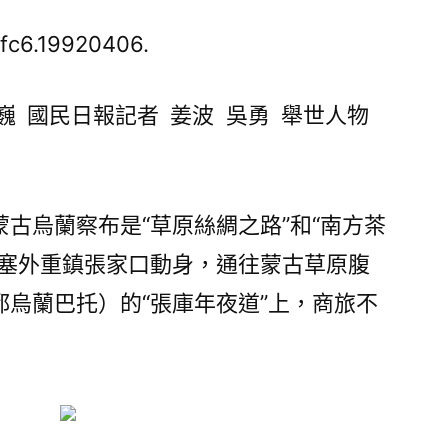
城
見
fc6.19920406.
聞
丨
樊巍 國民日報記者 姜波 吳勇 舉世人物
專
包
養
經
蒙古烏蘭察布是“草原絲綢之路”和“南方茶
驗
從塞外重鎮張家口動身，通往蒙古草原腹
逛
“草
烏蘭巴托）的“張庫年夜道”上，商旅不
原
絲
路”，
品
察