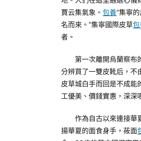
地。人們在這里遴選心儀
賈云集氣象。
包養
“集寧
名而來。”集寧國際皮草
包
者。
第一次離開烏蘭察布
分辨買了一雙皮靴后，不
皮草城白手而回是不成能的
工優美、價錢實惠，深深
作為自古以來連接華
揚華夏的面食身手，莜面