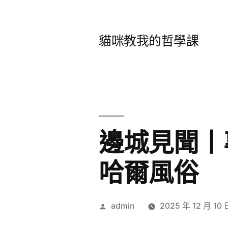
跳
至
貓咪教我的哲學課
主
要
內
容
邊城見聞丨
哈爾風俗
作
admin
2025 年 12 月 10 
者: