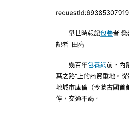
requestId:69385307919
舉世時報記
包養
者 
記者 田亮
幾百年
包養網
前，內
葉之路”上的商貿重地。
地城市庫倫（今蒙古國首都
停，交通不竭。