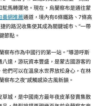
和駝馬轉運地。現在，烏蘭察布是通往蒙
包養網推薦
通道，境內有6條鐵路、7條高
便捷的路況收集使其成為關鍵城市、“一帶
鍵節點。
烏蘭察布作為中國行的第一站。”導游呼斯
通八達，游玩資本豐盛，是蒙古國游客的
，他們可以在溫泉水世界放松身心，在林
蘭察布之夜”感觸感染古風新韻。
皮草城，是中國南方最年夜皮革發賣集散