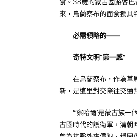
食。38歲的蒙古國游客
來，烏蘭察布的面食獨具
必需領略的——
奇特文明“第一感”
在烏蘭察布，作為草
新，是這里對交際往交通
“‘察哈爾’是蒙古族
古國時代的護衛軍，清朝
曾為抗擊外來侵犯、穩固