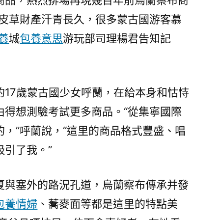
商品，熱烈排場再現幾百年前烏蘭察布商
的皮草財產汗青長久，很多蒙古國游客慕
養
城
包養意思
游玩部司理楊君告知記
的17歲蒙古國少女呼蘭，在給本身和怙恃
由得想測驗考試更多商品。“從集寧國際
，”呼蘭說，“這里的商品格式豐盛、唱
吸引了我。”
夏與塞外的路況孔道，烏蘭察布傳承并發
包養情婦
、蕎麥面等都是這里的特點美