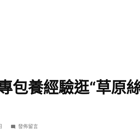
專包養經驗逛“草原絲
在
日
發佈留言
〈邊