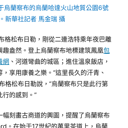
位于烏蘭察布的烏蘭哈達火山地質公園6號
。新華社記者 馬金瑞 攝
達布格松布日勒，剛從二連浩特乘年夜巴離
興趣盎然。登上烏蘭察布地標建筑鳳凰
包
養網
、河道彎曲的城區；進住溫泉飯店，
等，享用康養之樂。“這里長久的汗青、
布格松布日勒說，“烏蘭察布只是此行第
此行的感到。”
一幅刻畫古商道的輿圖，提醒了烏蘭察布
ord。在始于17世紀的萬里茶道上，烏蘭