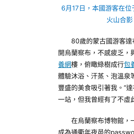
6月17日，本國游客在
火山合影
80歲的蒙古國游客
開烏蘭察布，不感疲乏，
養網
樓，俯瞰綠樹成行
包
體驗沐浴、汗蒸、泡溫泉
豐盛的美食吸引著我。”達
一站，但我曾經有了不虛
在烏蘭察布博物館，
成為通衢年夜邑的passw