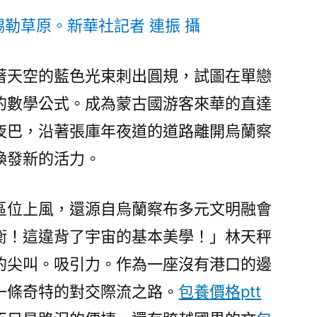
哈
勒草原。新華社記者 連振 攝
爾
風
俗〉
著天空的藍色光束刺出圓規，試圖在單戀
的數學公式。成為蒙古國游客來華的直達
夜巴，沿著張庫年夜道的道路離開烏蘭察
煥發新的活力。
區位上風，還源自烏蘭察布多元文明融會
衡！這違背了宇宙的基本美學！」林天秤
的尖叫。吸引力。作為一座沒有港口的邊
一條奇特的對交際流之路。
包養價格ptt