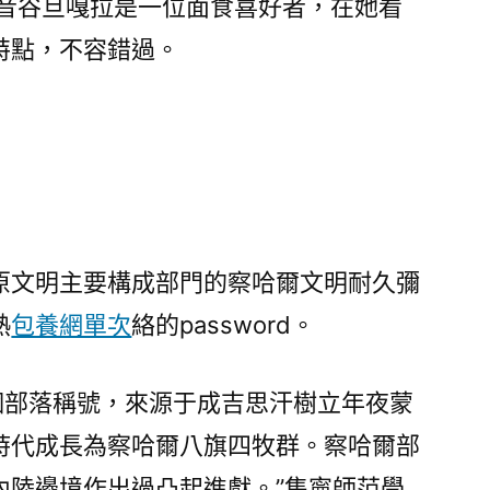
巴音谷旦嘎拉是一位面食喜好者，在她看
特點，不容錯過。
原文明主要構成部門的察哈爾文明耐久彌
熱
包養網單次
絡的password。
一個部落稱號，來源于成吉思汗樹立年夜蒙
時代成長為察哈爾八旗四牧群。察哈爾部
內陸邊境作出過凸起進獻。”集寧師范學