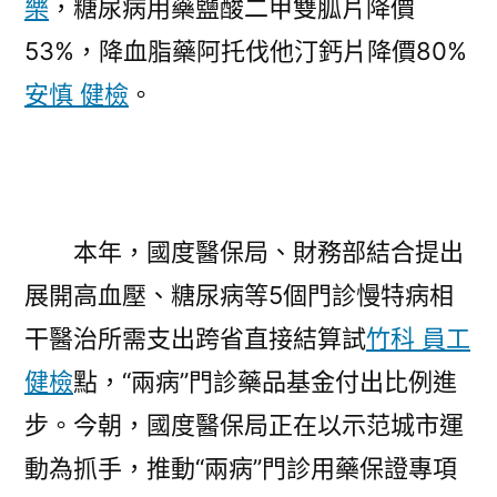
樂
，糖尿病用藥鹽酸二甲雙胍片降價
53%，降血脂藥阿托伐他汀鈣片降價80%
安慎 健檢
。
本年，國度醫保局、財務部結合提出
展開高血壓、糖尿病等5個門診慢特病相
干醫治所需支出跨省直接結算試
竹科 員工
健檢
點，“兩病”門診藥品基金付出比例進
步。今朝，國度醫保局正在以示范城市運
動為抓手，推動“兩病”門診用藥保證專項