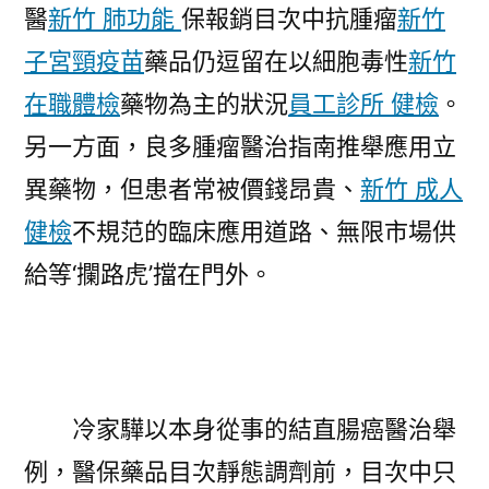
醫
新竹 肺功能
保報銷目次中抗腫瘤
新竹
子宮頸疫苗
藥品仍逗留在以細胞毒性
新竹
在職體檢
藥物為主的狀況
員工診所 健檢
。
另一方面，良多腫瘤醫治指南推舉應用立
異藥物，但患者常被價錢昂貴、
新竹 成人
健檢
不規范的臨床應用道路、無限市場供
給等‘攔路虎’擋在門外。
冷家驊以本身從事的結直腸癌醫治舉
例，醫保藥品目次靜態調劑前，目次中只