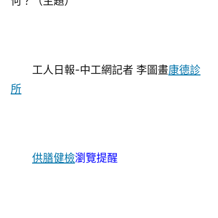
何？（主題）
幾
何？〉
工人日報-中工網記者 李圖畫
康德診
所
供膳健檢
瀏覽提醒