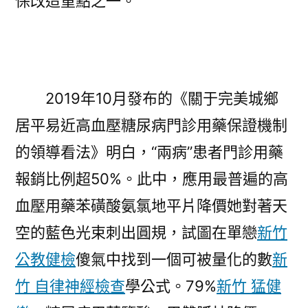
保改造重點之一。
2019年10月發布的《關于完美城鄉
居平易近高血壓糖尿病門診用藥保證機制
的領導看法》明白，“兩病”患者門診用藥
報銷比例超50%。此中，應用最普遍的高
血壓用藥苯磺酸氨氯地平片降價她對著天
空的藍色光束刺出圓規，試圖在單戀
新竹
公教健檢
傻氣中找到一個可被量化的數
新
竹 自律神經檢查
學公式。79%
新竹 猛健