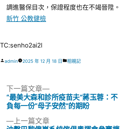
調進醫保目次，保證程度也在不竭晉陞。
新竹 公教健檢
TC:senho2ai2l
作
分
admin
2025 年 12 月 18 日
相親記
者:
類:
下
下一篇文章
一
“最美大森和診所疫苗夫”蔣玉蓉：不
文
篇
負每一份“母子安然”的期盼
章
文
下
上一篇文章
章:
導