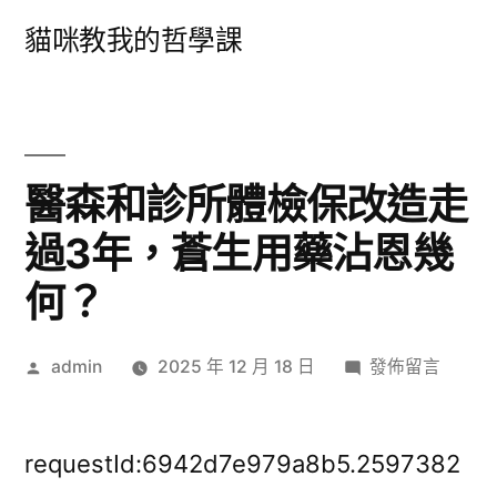
跳
貓咪教我的哲學課
至
主
要
內
醫森和診所體檢保改造走
容
過3年，蒼生用藥沾恩幾
何？
作
在
admin
2025 年 12 月 18 日
發佈留言
者:
〈醫
森
和
requestId:6942d7e979a8b5.2597382
診