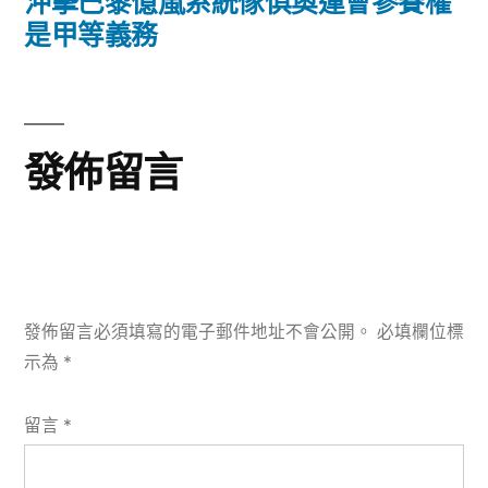
一
沖擊巴黎億嵐系統傢俱奧運會參賽權
篇
是甲等義務
覽
文
章:
發佈留言
發佈留言必須填寫的電子郵件地址不會公開。
必填欄位標
示為
*
留言
*