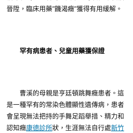
晉陞，臨床用藥“饑渴癥”獲得有用緩解。
罕有病患者、兒童用藥獲保證
曹溪的母親是亨廷頓跳舞癥患者。這
是一種罕有的常染色體顯性遺傳病，患者
會呈現無法把持的手舞足蹈舉措、精力和
認知癥
康德診所
狀，生涯無法自行處
新竹