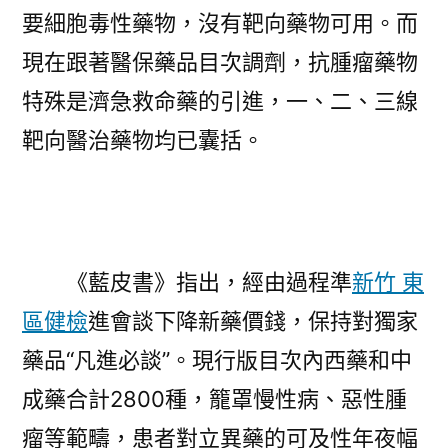
要細胞毒性藥物，沒有靶向藥物可用。而
現在跟著醫保藥品目次調劑，抗腫瘤藥物
特殊是濟急救命藥的引進，一、二、三線
靶向醫治藥物均已囊括。
《藍皮書》指出，經由過程準
新竹 東
區健檢
進會談下降新藥價錢，保持對獨家
藥品“凡進必談”。現行版目次內西藥和中
成藥合計2800種，籠罩慢性病、惡性腫
瘤等範疇，患者對立異藥的可及性年夜幅