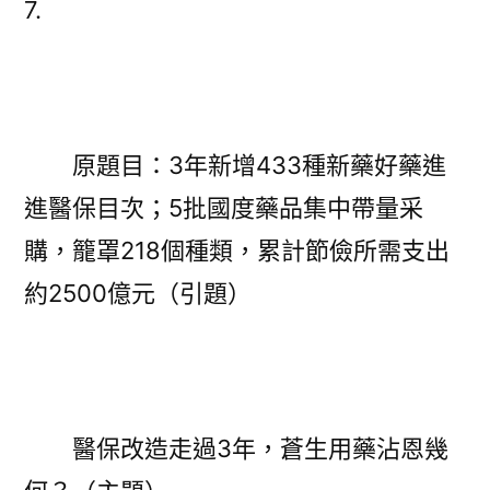
7.
所
體
檢
保
改
原題目：3年新增433種新藥好藥進
造
進醫保目次；5批國度藥品集中帶量采
走
過
購，籠罩218個種類，累計節儉所需支出
3
約2500億元（引題）
年，
蒼
生
用
藥
醫保改造走過3年，蒼生用藥沾恩幾
沾
恩