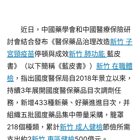
近日，中國藥學會和中國醫療保險研
討會結合發布《醫保藥品治理改造
新竹 子
宮頸疫苗
停頓與成效
新竹 肺功能
藍皮
書》（以下簡稱《藍皮書》）
新竹 在職體
檢
，指出國度醫保局自2018年景立以來，
持續3年展開國度醫保藥品目次調劑任
務，新增433種新藥、好藥進進目次，并
組織五批國度藥品集中帶量采購，籠罩
218個種類，累計
新竹 成人健檢
節儉所需
支出約2
新竹 東區健檢
500億元。