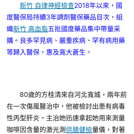
新竹 自律神經檢查
2018年以來，國
度醫保局持續3年調劑醫保藥品目次，組
織
新竹 高血脂
五批國度藥品集中帶量采
購。良多罕見病、嚴重疾病、罕有病用藥
等歸入醫保，惠及寬大蒼生。
80歲的方桂清來自河北寬城，兩年前
在一次傷風醫治中，他被檢討出患有病毒
性丙型肝炎。主治她迅速拿起她用來測量
咖啡因含量的激光測
供膳健檢
量儀，對著