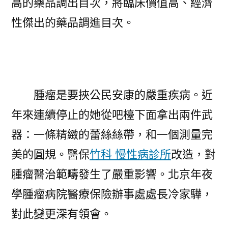
高的藥品調出目次，將臨床價值高、經濟
性傑出的藥品調進目次。
腫瘤是要挾公民安康的嚴重疾病。近
年來連續停止的她從吧檯下面拿出兩件武
器：一條精緻的蕾絲絲帶，和一個測量完
美的圓規。醫保
竹科 慢性病診所
改造，對
腫瘤醫治範疇發生了嚴重影響。北京年夜
學腫瘤病院醫療保險辦事處處長冷家驊，
對此變更深有領會。