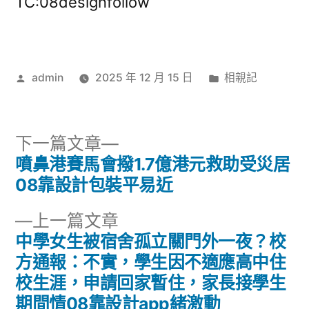
TC:08designfollow
作
分
admin
2025 年 12 月 15 日
相親記
者:
類:
下
下一篇文章
一
噴鼻港賽馬會撥1.7億港元救助受災居
文
篇
08靠設計包裝平易近
章
文
下
上一篇文章
章:
導
一
中學女生被宿舍孤立關門外一夜？校
篇
方通報：不實，學生因不適應高中住
覽
文
校生涯，申請回家暫住，家長接學生
章:
期間情08靠設計app緒激動