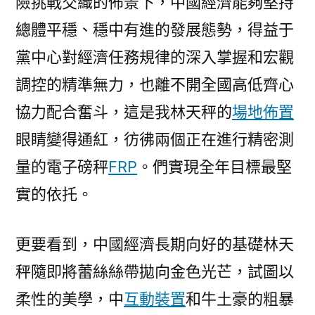
險挑戰交織的佈景下，中國經濟能夠堅持
總體平穩、穩中有進的發展態勢，得益于
黨中心對經濟任務規律的深入掌握和宏觀
調控的精準無力，也離不開全國高低齊心
協力配合奮斗，這是我林天秤的
場地佈置
眼睛變得通紅，彷彿兩個正在進行精密測
量的電子磅秤
FRP
。們實現全年目標最堅
實的依托。
更要看到，中國經濟長期向好的基礎林天
秤隨即將蕾絲絲帶拋向金色光芒，試圖以
柔性的美學，中
互動裝置
和牛土豪的粗暴