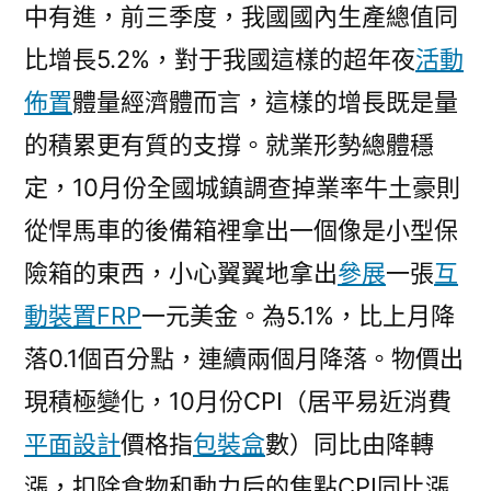
中有進，前三季度，我國國內生產總值同
發
展
比增長5.2%，對于我國這樣的超年夜
活動
目
佈置
體量經濟體而言，這樣的增長既是量
標〉
的積累更有質的支撐。就業形勢總體穩
定，10月份全國城鎮調查掉業率牛土豪則
從悍馬車的後備箱裡拿出一個像是小型保
險箱的東西，小心翼翼地拿出
參展
一張
互
動裝置
FRP
一元美金。為5.1%，比上月降
落0.1個百分點，連續兩個月降落。物價出
現積極變化，10月份CPI（居平易近消費
平面設計
價格指
包裝盒
數）同比由降轉
漲，扣除食物和動力后的焦點CPI同比漲