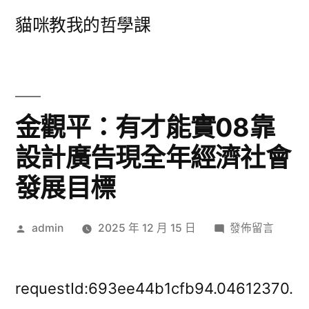
跳
貓咪教我的哲學課
至
主
要
內
金觀平：有才能實08靠
容
設計廣告現全年經濟社會
發展目標
作
在
admin
2025 年 12 月 15 日
發佈留言
者:
〈金
觀
平：
requestId:693ee44b1cfb94.04612370.
有