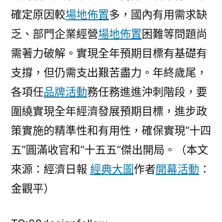
確定原因較
場地佈置
多，國內有用需求缺
乏、部門企業經營
場地佈置
困難等問題尚
需著力破解。實現全年預期目標有基礎有
支撐，但仍需支出艱苦盡力。年終歲尾，
各項任
品牌活動
務任務進進沖刺階段，要
圍繞實現全年經濟發展預期目標，進步政
策實施的精準性和有用性，確保實現“十四
五”圓滿收官和“十五五”傑出開局。（本文
來源：經濟日報
經典大圖
作者
開幕活動
：
金觀平）