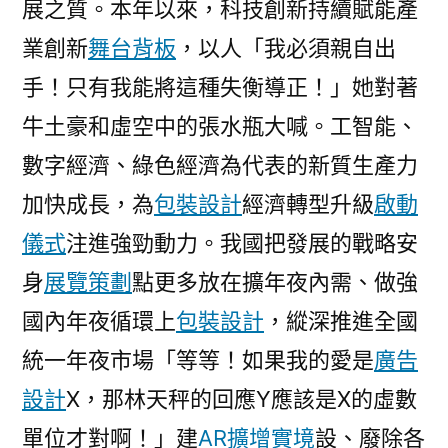
展之質。本年以來，科技創新持續賦能產
業創新
舞台背板
，以人「我必須親自出
手！只有我能將這種失衡導正！」她對著
牛土豪和虛空中的張水瓶大喊。工智能、
數字經濟、綠色經濟為代表的新質生產力
加快成長，為
包裝設計
經濟轉型升級
啟動
儀式
注進強勁動力。我國把發展的戰略安
身
展覽策劃
點更多放在擴年夜內需、做強
國內年夜循環上
包裝設計
，縱深推進全國
統一年夜市場「等等！如果我的愛是
廣告
設計
X，那林天秤的回應Y應該是X的虛數
單位才對啊！」建
AR擴增實境
設、廢除各