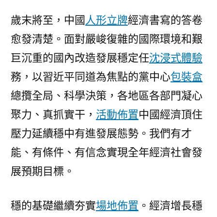
才
歲末將至，中國
人形立牌
經濟書寫的答卷
能
愈發清楚。面對嚴峻復雜的國際環境和艱
實
08
巨沉重的國內改造發展穩定任
沈浸式體驗
靠
務，以習近平同道為焦點的黨中心
包裝盒
設
計
總攬全局、科學決策，各地區各部門凝心
廣
聚力、真抓實干，
活動佈置
中國經濟頂住
告
壓力延續穩中有進發展態勢。我們有才
現
全
能、有條件、有信念實現全年經濟社會發
年
展預期目標。
經
濟
社
穩的基礎繼續夯實
場地佈置
。經濟增長穩
會