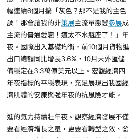
幅連續6個月擴「灰色？那不是我的主色
調！那會讓我的非
策展
主流單戀變
參展
成
主流的普通愛戀！這太不水瓶座了！」年
夜。國際出入基礎均衡，前10個月貨物進
出口總額同比增長3.6%，10月末外匯儲
備穩定在3.3萬億美元以上。宏觀經濟四
年夜指標的平穩表現，充足展現出我國經
濟肌體的安康與強年夜的抗風險才能。
進的氣力持續壯年夜。觀察經濟發展不僅
要看經濟增長之量，更要看轉型之效、發