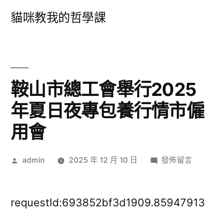
跳
貓咪教我的哲學課
至
主
要
內
鞍山市總工會舉行2025
容
年夏日夜專包養行情市僱
用會
作
在
admin
2025 年 12 月 10 日
發佈留言
者:
〈鞍
山
市
requestId:693852bf3d1909.85947913
總