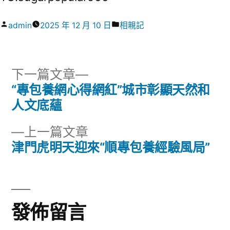
作
分
admin
2025 年 12 月 10 日
相親記
者:
類:
下
下一篇文章
一
“專包養網心得網紅”城市彰顯天然和
文
篇
人文底蘊
章
文
下
上一篇文章
章:
導
一
津門虎明天迎來“順專包養經驗風局”
篇
覽
文
章:
發佈留言