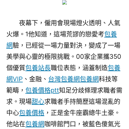
用
會〉
夜幕下，僱用會現場燈火透明、人氣
火爆。1他知道，這場荒謬的戀愛考
包養
網
驗，已經從一場力量對決，變成了一場
美學與心靈的極限挑戰。00家企業攜350
個優質
包養站長
職位表態，涵蓋制造
包養
網VIP
、金融、
台灣包養網
包養網
科技等
範疇，
包養價格ptt
知足分歧條理求職者需
求。現場
甜心
求職者手持簡歷這場混亂的
中心
包養價格
，正是金牛座霸總牛土豪。
他站在
包養網
咖啡館門口，被藍色傻氣光