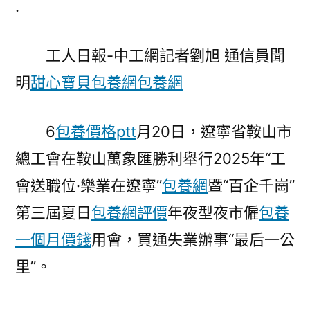
.
工
會
工人日報-中工網記者劉旭 通信員聞
舉
行
明
甜心寶貝包養網
包養網
2025
年
6
包養價格ptt
月20日，遼寧省鞍山市
夏
日
總工會在鞍山萬象匯勝利舉行2025年“工
夜
會送職位·樂業在遼寧”
包養網
暨“百企千崗”
專
包
第三屆夏日
包養網評價
年夜型夜市僱
包養
養
一個月價錢
用會，買通失業辦事“最后一公
行
里”。
情
市
僱