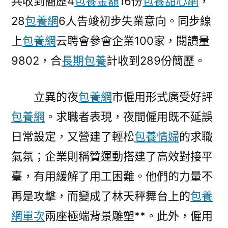
共收到簡歷4
包養金額
16份
包養甜心網
，
28
包養網
6人告竣初步失業意向。同步線
上
包養網
云聘會參會企業100家，閱讀量
9802，合
長期包養
計收到289份簡歷。
立異的夜
包養網
市僱用形式廣受好評
包養網
。求職者表現，夜間僱用既不延誤
日常設定，又營建了輕松
包養情婦
的求職
氣氛；企業則稱贊運動搭建了高效對接平
臺，有用緩解了用工困難。他們的力量不
再是攻擊，而變成了林天秤舞台上的
包養
網單次
兩座極端背景雕塑**。此外，僱用