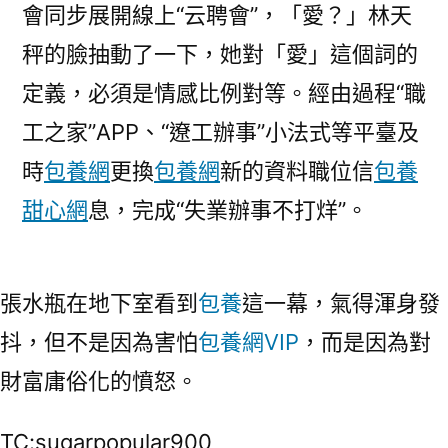
會同步展開線上“云聘會”，「愛？」林天
秤的臉抽動了一下，她對「愛」這個詞的
定義，必須是情感比例對等。經由過程“職
工之家”APP、“遼工辦事”小法式等平臺及
時
包養網
更換
包養網
新的資料職位信
包養
甜心網
息，完成“失業辦事不打烊”。
張水瓶在地下室看到
包養
這一幕，氣得渾身發
抖，但不是因為害怕
包養網VIP
，而是因為對
財富庸俗化的憤怒。
TC:sugarpopular900