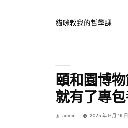
跳
至
貓咪教我的哲學課
主
要
內
容
頤和園博物
就有了專包
作
admin
2025 年 9 月 19 
者: