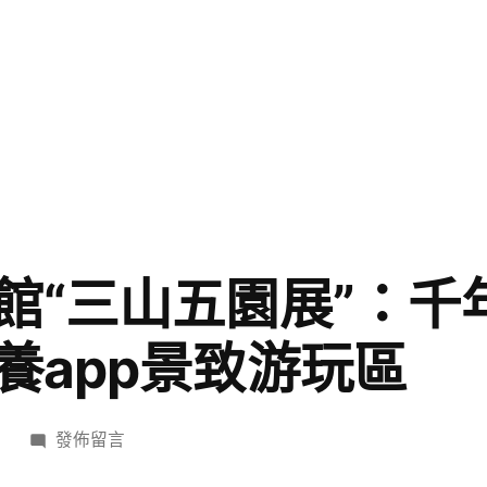
館“三山五園展”：千
養app景致游玩區
在
日
發佈留言
〈頤