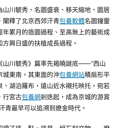
為山川毓秀、名園盛衰、移天縮地、園居
，闡釋了北京西郊汗青
包養軟體
名園鐘靈
經年累月的造園過程、至高無上的藝術成
和方興日盛的扶植成長過程。
《山川毓秀》篇率先揭曉謎底——“西山
京城東南。其東面的沖
包養網站
積扇形平
泉、湖泊羅布，遠山近水襯托映托，宛若
，行宮古
包養網
剎迭起，成為京城的游賞
的汗青最早可以追溯到遼金時代。