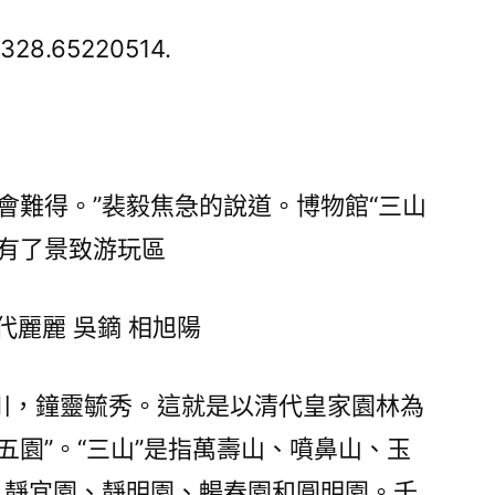
和
園
328.65220514.
博
物
館
“三
山
會難得。”裴毅焦急的說道。博物館“三山
五
就有了景致游玩區
園
展”：
千
代麗麗 吳鏑 相旭陽
年
前
川，鐘靈毓秀。這就是以清代皇家園林為
京
五園”。“三山”是指萬壽山、噴鼻山、玉
東
南
、靜宜園、靜明園、暢春園和圓明園。千