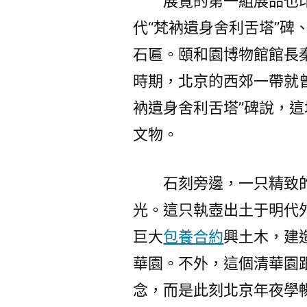
展覽的第一組展品也
代“梵衲遺身舍利舌塔”碑、
石匾。頤和園博物館館長
時期，北京的西郊一帶就曾
衲遺身舍利舌塔”碑說，
文物。
石刻旁邊，一只精致
光。這只執壺出土于明代
巨大
包養合約
興土木，建
華園。不外，這個清華園
念，而是此刻北京年夜學