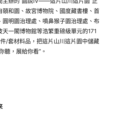
間主辦的“園說Ⅳ——這片山川這片園”正
自頤和園、故宮博物院、國度藏書樓、首
、圓明園治理處、噴鼻猴子園治理處、布
天一閣博物館等浩繁重磅級單元的171
2件/套材料品，把這片山川這片園中儲藏
你聽，展給你看”。
來