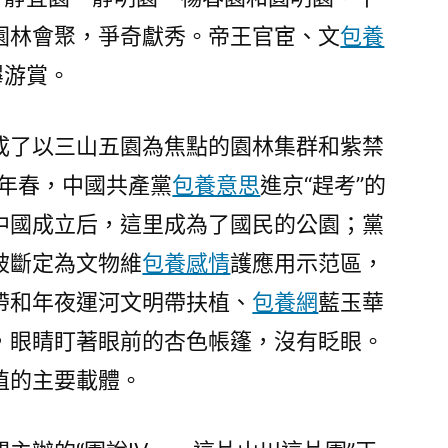
就
園林會聚，爭奇獻秀。帝王官宦、文
包養
有
了
蹕游賞。
專
包
成了以三山五園為焦點的園林集群和紫禁
養
app
9年春，中國共產黨
包養意思
進京“趕考”的
景
中國成立后，這里成為了國民的公園；黨
致
被斷定為文物維
包養感情
護應用示范區，
游
玩
帶和年夜運河文明帶扶植、
包養網
藍玉華
區〉
，眼睛盯著眼前的杏色帳篷，沒有眨眼。
植的主要載體。