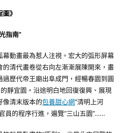
程圖》
光指南”
弧幕動畫最為惹人注視。宏大的弧形屏幕
會的清代畫卷從右向左漸漸展陳開來，畫
過過歷代帝王廟出阜成門，經暢春園到圓
山的靜宜園。沿途明白地回復復興、展現
好像清末版本的
包養甜心網
“清明上河
官員的程序行進，遍覽“三山五園”……