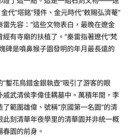
印證了這一點。這是一組石刻文物——遼
金代“塔銘”殘件、金元時代“敕賜弘濟菴”
秦雷先容：“這些文物表白，最晚在遼金
經有寺廟的扶植了。”秦雷指著遼代“梵
這塊碑是噴鼻猴子園發明的年月最長遠的
的“鏨花鳥錯金銀執壺”吸引了游客的眼
外戚武清侯李偉佳耦墓中。萬積年間，李
造了範圍雄偉、號稱“京國第一名園”的清
跟此刻清華年夜學里的清華園并非統一概
暢春園的前身。