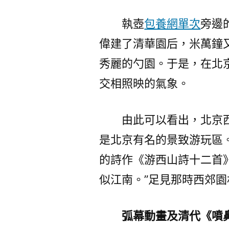
執壺
包養網單次
旁邊
偉建了清華園后，米萬鐘
秀麗的勺園。于是，在北
交相照映的氣象。
由此可以看出，北京
是北京有名的景致游玩區
的詩作《游西山詩十二首
似江南。”足見那時西郊
弧幕動畫及清代《噴