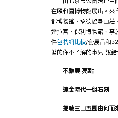
由北京市公園治理中
在頤和園博物館展出。來
都博物館、承德避暑山莊
達拉宮、保利博物館、寧波
件
包養網比較
/套展品和3
著的你不了解的事兒“說給
不雅展·亮點
遼金時代一組石刻
揭曉三山五園由何而