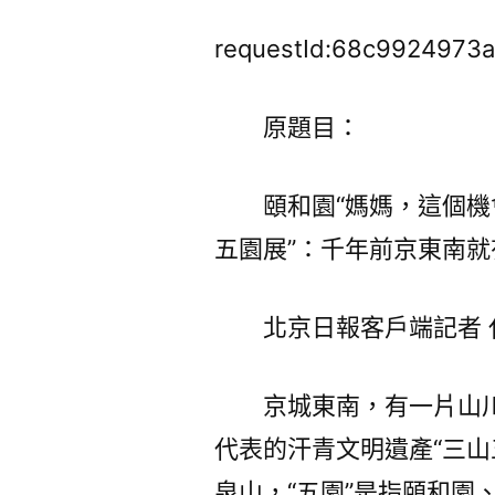
requestId:68c9924973a
原題目：
頤和園“媽媽，這個機
五園展”：千年前京東南
北京日報客戶端記者 
京城東南，有一片山
代表的汗青文明遺產“三山
泉山，“五園”是指頤和園