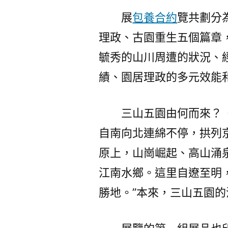
展
包養合約
覽共劃分
理政、古園重生五個篇章
毓秀的山川周遭的狀況、
績、園居理政的多元效能
三山五園由何而來？
自南向北連綿不停，拱列
原上，山崗崛起、高山涌
江南水鄉。這里自遼至明
勝地。”本來，三山五園