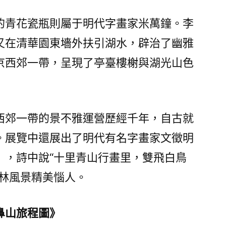
的青花瓷瓶則屬于明代字畫家米萬鐘。李
又在清華園東墻外扶引湖水，辟治了幽雅
京西郊一帶，呈現了亭臺樓榭與湖光山色
西郊一帶的景不雅運營歷經千年，自古就
。展覽中還展出了明代有名字畫家文徵明
》，詩中說“十里青山行畫里，雙飛白鳥
園林風景精美惱人。
鼻山旅程圖》