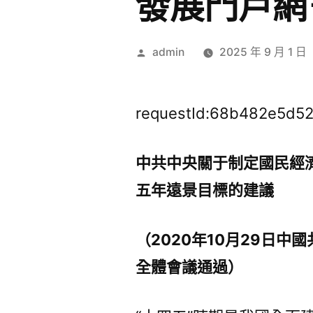
發展門戶網
作
admin
2025 年 9 月 1 日
者:
requestId:68b482e5d52
中共中央關于制定國民經
五年遠景目標的建議
（2020年10月29日中國
全體會議通過）