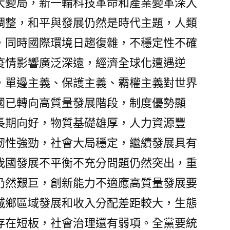
大變局，新一輪科技革命和產業變革深入
發
調整，和平與發展仍然是時代主題，人類
展
門
，同時國際環境日趨復雜，不穩定性不確
戶〉
疫情影響廣泛深遠，經濟全球化遭遇逆
，單邊主義、保護主義、霸權主義對世界
國已轉向高質量發展階段，制度優勢顯
長期向好，物質基礎雄厚，人力資源豐
韌性強勁，社會大局穩定，繼續發展具有
我國發展不平衡不充分問題仍然突出，重
仍然艱巨，創新能力不適應高質量發展要
城鄉區域發展和收入分配差距較大，生態
存在短板，社會治理還有弱項。全黨要統