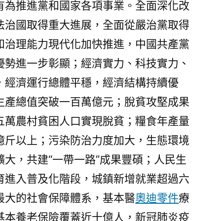
有為推進黨和國家各項事業。全面深化改
德
材
法治國取得重大進展，全面從嚴治黨取得
料
和治理能力現代化加快推進，中國共產黨
報
優勢進一步彰顯；經濟實力、科技實力、
價
年
，經濟運行總體平穩，經濟結構持續優
規
生產總值突破一百萬億元；脫貧攻堅成果
劃
五萬農村貧困人口實現脫貧；糧食年產量
和
二
億斤以上；污染防治力度加大，生態環境
〇
大，共建“一帶一路”成果豐碩；人民生
三
五
育進入普及化階段，城鎮新增就業超過六
年
最大的社會保障體系，基本醫
奧迪零件
療
遠
基本養老保險覆蓋近十億人，新冠肺炎疫
景