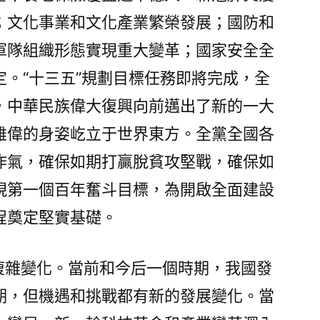
目
；文化事業和文化產業繁榮發展；國防和
標
軍隊組織形態實現重大變革；國家安全全
的
建
。“十三五”規劃目標任務即將完成，全
議
，中華民族偉大復興向前邁出了新的一大
_
雄偉的身姿屹立于世界東方。全黨全國各
中
國
作氣，確保如期打贏脫貧攻堅戰，確保如
發
現第一個百年奮斗目標，為開啟全面建設
展
門
程奠定堅實基礎。
戶
網
刻復雜變化。當前和今后一個時期，我國發
－
國
期，但機遇和挑戰都有新的發展變化。當
家