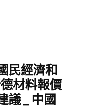
國民經濟和
斯德材料報價
議 _ 中國