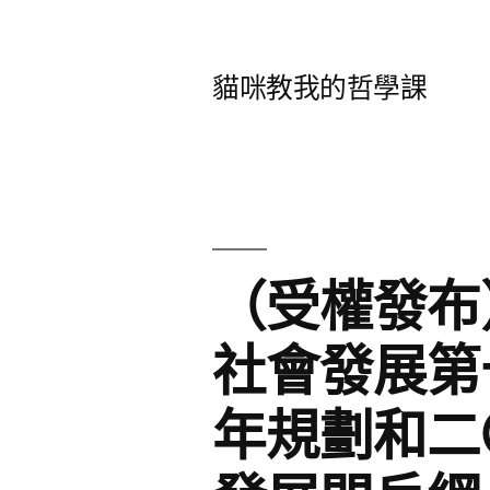
跳
至
貓咪教我的哲學課
主
要
內
容
（受權發布
社會發展第
年規劃和二