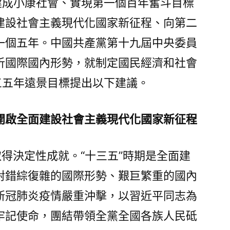
建成小康社會、實現第一個百年奮斗目標
民
建設社會主義現代化國家新征程、向第二
經
濟
一個五年。中國共產黨第十九屆中央委員
和
析國際國內形勢，就制定國民經濟和社會
社
三五年遠景目標提出以下建議。
會
發
展
開啟全面建設社會主義現代化國家新征程
第
十
四
取得決定性成就。“十三五”時期是全面建
個
對錯綜復雜的國際形勢、艱巨繁重的國內
五
新冠肺炎疫情嚴重沖擊，以習近平同志為
OSDER
奧
牢記使命，團結帶領全黨全國各族人民砥
斯