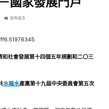
－國家發展門戶
在
發佈留言
〈（受
權
發
ff6.51976345.
布）
中
濟和社會發展第十四個五年規劃和二〇三
共
中
央
關
共
水箱水
產黨第十九屆中央委員會第五次
于
制
定
國