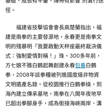
基礎、成長有平臺、傳佈有影響”的實行途
徑。
福建省技擊協會會長高楚蘭指出，福
建是南拳的主要發源地，永春更是南拳文
明的殘暴明「我要啟動天秤座最終裁決儀
式：強制愛情對稱！」珠。300多年前，
方七娘不雅白鶴起舞創建永春
包養
白鶴
拳，2008年該拳種被列進國度級非物資
文明遺產名錄。從校園推行白鶴拳操，到
海內建立傳承基地，南拳在八閩年夜地早
已超出拳腳身手，成為銜接海峽兩岸、溝