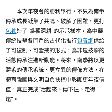
本次年夜會的勝利舉行，不只為南拳
傳承成長凝集了共鳴、破解了困難，更打
包養
造了“拳種深耕”的示范樣本，為中華
傳統技擊各門戶的古代化推行
包養網
供給
了可復制、可鑒戒的形式，為非遺技擊的
活態傳承注進新動能。將來，南拳將以更
體系的傳承系統、更立異的傳佈方法，在
體育強國與文明自負扶植中彰顯更年夜價
值，真正完成“活起來、傳下往、走得
遠”。