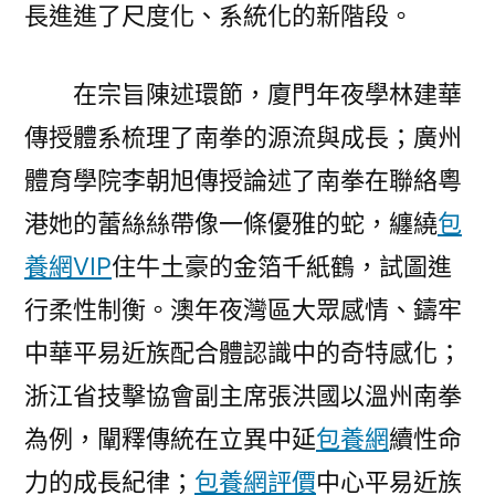
長進進了尺度化、系統化的新階段。
在宗旨陳述環節，廈門年夜學林建華
傳授體系梳理了南拳的源流與成長；廣州
體育學院李朝旭傳授論述了南拳在聯絡粵
港她的蕾絲絲帶像一條優雅的蛇，纏繞
包
養網VIP
住牛土豪的金箔千紙鶴，試圖進
行柔性制衡。澳年夜灣區大眾感情、鑄牢
中華平易近族配合體認識中的奇特感化；
浙江省技擊協會副主席張洪國以溫州南拳
為例，闡釋傳統在立異中延
包養網
續性命
力的成長紀律；
包養網評價
中心平易近族