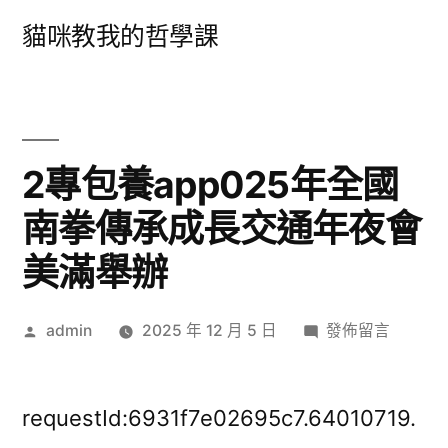
跳
貓咪教我的哲學課
至
主
要
內
2專包養app025年全國
容
南拳傳承成長交通年夜會
美滿舉辦
作
在
admin
2025 年 12 月 5 日
發佈留言
者:
〈2
專
包
requestId:6931f7e02695c7.64010719.
養