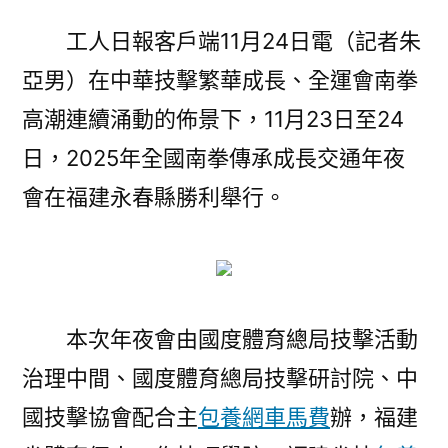
app025
工人日報客戶端11月24日電（記者朱
年
亞男）在中華技擊繁華成長、全運會南拳
全
國
高潮連續涌動的佈景下，11月23日至24
南
日，2025年全國南拳傳承成長交通年夜
拳
傳
會在福建永春縣勝利舉行。
承
成
長
交
通
本次年夜會由國度體育總局技擊活動
年
治理中間、國度體育總局技擊研討院、中
夜
國技擊協會配合主
包養網車馬費
會
辦，福建
美