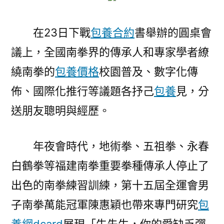
在23日下戰
包養合約
書舉辦的圓桌會
議上，全國南拳界的傳承人和專家學者繚
繞南拳的
包養價格
校園普及、數字化傳
佈、國際化推行等議題各抒己
包養
見，分
送朋友聰明與經歷。
年夜會時代，地術拳、五祖拳、永春
白鶴拳等福建南拳重要拳種傳承人停止了
出色的南拳練習訓練，第十五屆全運會男
子南拳萬能冠軍陳惠穎也帶來專門研究
包