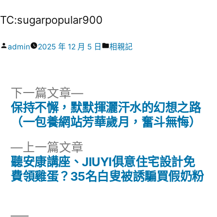
TC:sugarpopular900
作
分
admin
2025 年 12 月 5 日
相親記
者:
類:
下
下一篇文章
一
保持不懈，默默揮灑汗水的幻想之路
文
篇
（一包養網站芳華歲月，奮斗無悔）
章
文
下
上一篇文章
章:
導
一
聽安康講座、JIUYI俱意住宅設計免
篇
費領雞蛋？35名白叟被誘騙買假奶粉
覽
文
章: