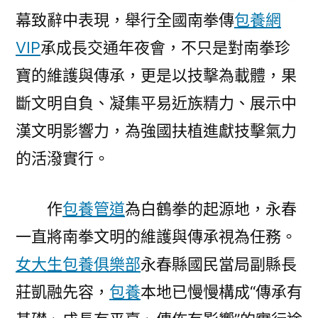
幕致辭中表現，舉行全國南拳傳
包養網
VIP
承成長交通年夜會，不只是對南拳珍
寶的維護與傳承，更是以技擊為載體，果
斷文明自負、凝集平易近族精力、展示中
漢文明影響力，為強國扶植進獻技擊氣力
的活潑實行。
作
包養管道
為白鶴拳的起源地，永春
一直將南拳文明的維護與傳承視為任務。
女大生包養俱樂部
永春縣國民當局副縣長
莊凱融先容，
包養
本地已慢慢構成“傳承有