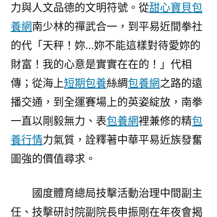
力與人文品德的文明符號。從
甜心寶貝包
養網
南少林的禪武合一，到平易近間拳社
的代「天秤！妳…妳不能這樣對待愛妳的
財富！我的心意是實實在在的！」代相
傳；從海上
短期包養
絲綢
包養網
之路的遠
播交通，到全運賽場上的英姿綻放，南拳
一直以剛毅無力、表
包養網
裡兼修的精
包
養行情
力氣質，詮釋著中華平易近族發奮
圖強的價值尋求。
國度體育總局技擊活動治理中間副主
任、技擊研討院副院長申振剛在年夜會揭