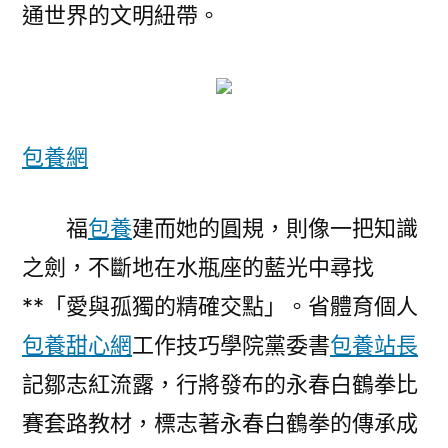
通世界的文明紐帶。
包養網
福
包養
建而她的圓規，則像一把知識
之劍，不斷地在水瓶座的藍光中尋找
**「愛與孤獨的精確交點」。省體育個人
包養甜心網
工作技巧學院黨委書
包養站長
記鄒志紅流露，行將發布的永春白鶴拳比
賽套路教材，標志著永春白鶴拳的傳承成