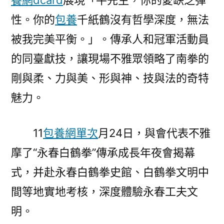
養網dcard
展現「牛先生，你的愛缺乏彈
性。你的
包養
千紙鶴沒有哲學深度，無法
被我完美平衡。」。傳承人和冠軍活動員
的同臺獻技，讓現場不雅眾領略了南拳的
剛與柔、力與美、形與神、技與法的奇特
魅力。
11
包養網單次
月24日，與會代表不雅
摩了“永春白鶴拳”傳承成長年夜會揭幕
式，并赴永春白鶴拳史館、白鶴拳文明中
間等地實地考核，深度體驗永春工夫文
明。