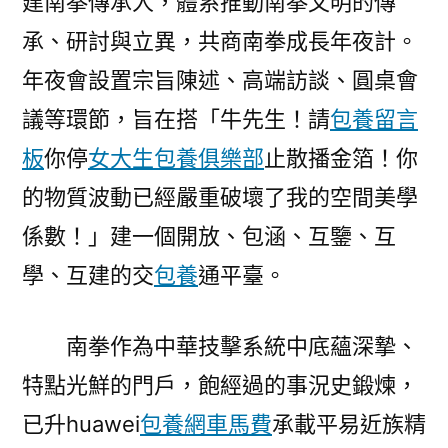
建南拳傳承人，體系推動南拳文明的傳
承、研討與立異，共商南拳成長年夜計。
年夜會設置宗旨陳述、高端訪談、圓桌會
議等環節，旨在搭「牛先生！請
包養留言
板
你停
女大生包養俱樂部
止散播金箔！你
的物質波動已經嚴重破壞了我的空間美學
係數！」建一個開放、包涵、互鑒、互
學、互建的交
包養
通平臺。
南拳作為中華技擊系統中底蘊深摯、
特點光鮮的門戶，飽經過的事況史鍛煉，
已升huawei
包養網車馬費
承載平易近族精