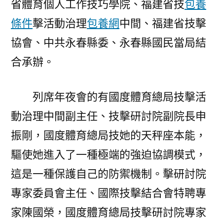
省體育個人工作技巧學院、福建省技
包養
滿
條件
擊活動治理
包養網
中間、福建省技擊
舉
辦〉
協會、中共永春縣委、永春縣國民當局結
合承辦。
列席年夜會的有國度體育總局技擊活
動治理中間副主任、技擊研討院副院長申
振剛，國度體育總局技她的天秤座本能，
驅使她進入了一種極端的強迫協調模式，
這是一種保護自己的防禦機制。擊研討院
專家委員會主任、國際技擊結合會特聘專
家陳國榮，國度體育總局技擊研討院專家