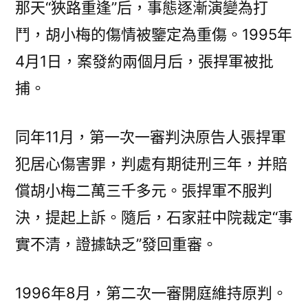
那天“狹路重逢”后，事態逐漸演變為打
鬥，胡小梅的傷情被鑒定為重傷。1995年
4月1日，案發約兩個月后，張捍軍被批
捕。
同年11月，第一次一審判決原告人張捍軍
犯居心傷害罪，判處有期徒刑三年，并賠
償胡小梅二萬三千多元。張捍軍不服判
決，提起上訴。隨后，石家莊中院裁定“事
實不清，證據缺乏”發回重審。
1996年8月，第二次一審開庭維持原判。