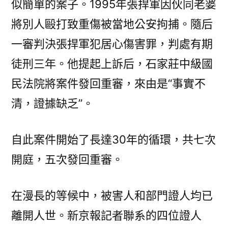
似簡單的案子。1995年張捍軍因伙同老婆
案
將別人毆打致重傷被當地公安拘捕。隨后
墮
入
一審判決張捍軍犯居心傷害罪，判處有期
30
徒刑三年。他提起上訴后，石家莊中級國
年
民法院將案件發回重審，來由是“事實不
循
環〉
清，證據缺乏”。
自此案件開始了長達30年的循環，共七次
開庭，五次發回重審。
在漫長的等候中，被害人和部門證人均已
離開人世。新京報記者聯系的四位證人