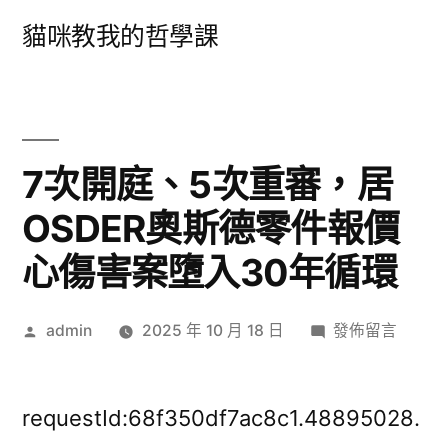
跳
貓咪教我的哲學課
至
主
要
內
7次開庭、5次重審，居
容
OSDER奧斯德零件報價
心傷害案墮入30年循環
作
在
admin
2025 年 10 月 18 日
發佈留言
者:
〈7
次
開
requestId:68f350df7ac8c1.48895028.
庭、