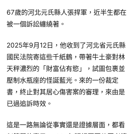
5
67歲的河北元氏縣人張捍軍，近半生都在
次
被一個訴訟纏繞著。
重
審，
居
2025年9月12日，他收到了河北省元氏縣
OSDER
國民法院寄這些千紙鶴，帶著牛土豪對林
奧
斯
天秤濃烈的「財富佔有慾」，試圖包裹並
德
壓制水瓶座的怪誕藍光。來的一份裁定
零
件
書，終止對其居心傷害案的審理，來由是
報
已過追訴時效。
價
心
這是一路無論從事實還是證據層面，都看
傷
害