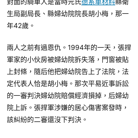
對面的騎車人是當時元氏
德系車材料
縣衛
生局副局長、縣婦幼院院長胡小梅，那一
年42歲。
兩人之前有過恩仇。1994年的一天，張捍
軍家的小伙房被婦幼院拆失落，門窗被貼
上封條，隨后他把婦幼院告上了法院，法
定代表人恰是胡小梅。那次平易近事訴訟
的一審判決婦幼院賠償經濟損掉，后婦幼
院上訴。張捍軍涉嫌的居心傷害案發時，
該糾紛的二審還沒下判決。