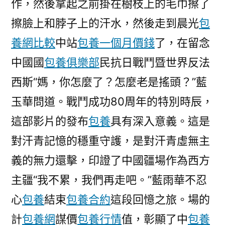
作，然後拿起之前掛在樹枝上的毛巾擦了
擦臉上和脖子上的汗水，然後走到晨光
包
養網比較
中站
包養一個月價錢
了，在留念
中國國
包養俱樂部
民抗日戰鬥暨世界反法
西斯“媽，你怎麼了？怎麼老是搖頭？”藍
玉華問道。戰鬥成功80周年的特別時辰，
這部影片的發布
包養
具有深入意義。這是
對汗青記憶的穩重守護，是對汗青虛無主
義的無力還擊，印證了中國疆場作為西方
主疆“我不累，我們再走吧。”藍雨華不忍
心
包養
結束
包養合約
這段回憶之旅。場的
計
包養網
謀價
包養行情
值，彰顯了中
包養