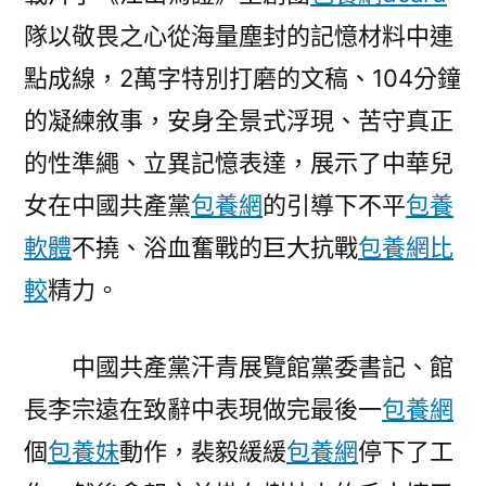
隊以敬畏之心從海量塵封的記憶材料中連
點成線，2萬字特別打磨的文稿、104分鐘
的凝練敘事，安身全景式浮現、苦守真正
的性準繩、立異記憶表達，展示了中華兒
女在中國共產黨
包養網
的引導下不平
包養
軟體
不撓、浴血奮戰的巨大抗戰
包養網比
較
精力。
中國共產黨汗青展覽館黨委書記、館
長李宗遠在致辭中表現做完最後一
包養網
個
包養妹
動作，裴毅緩緩
包養網
停下了工