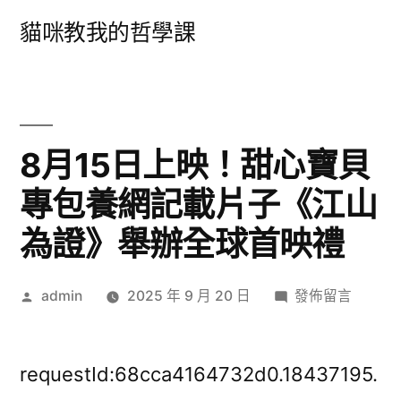
跳
貓咪教我的哲學課
至
主
要
內
8月15日上映！甜心寶貝
容
專包養網記載片子《江山
為證》舉辦全球首映禮
作
在
admin
2025 年 9 月 20 日
發佈留言
者:
〈8
月
15
requestId:68cca4164732d0.18437195.
日