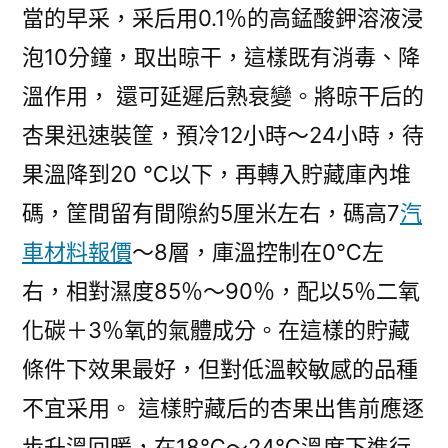
當的早采，采后用0.1％的高錳酸鉀溶液浸
泡10分鐘，取出晾干，這樣既有消毒、降
溫作用， 還可延遲后熟衰變。將晾干后的
杏果迅速裝筐，預冷12小時～24小時，待
果溫降到20 ℃以下，再轉入貯藏庫內堆
碼，筐間留有間隙約5厘米左右，碼高7
汽
車材料報價
～8層，庫溫控制在0℃左
右，相對濕度85％～90％，配以5％二氧
化碳＋3％氧的氣體成分。在這樣的貯藏
條件下效果最好，但對低溫較敏感的品種
不宜采用。 這樣貯藏后的杏果出售前應逐
步升溫回暖，在18℃～24℃溫度下進行