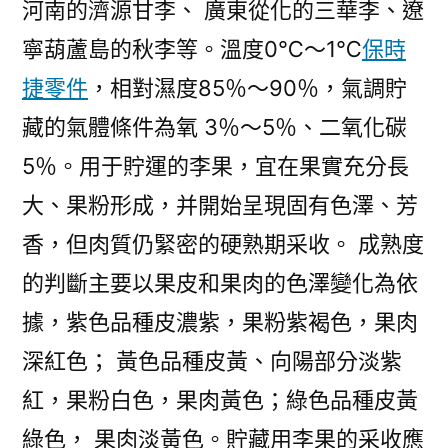
河南的濟源甘李、 廣東從化的三華李、遼
寧葫蘆島的秋李等。溫度0℃～1℃
保時
捷零件
，相對濕度85％～90％，氣調貯
藏的氣體條件為氧 3％～5％、二氧化碳
5％。用于貯運的李果，宜在果實充分長
大、果粉形成，并開始呈現固有色澤、芳
香，但肉質仍緊密的硬熟期采收。 成熟度
的判斷主要以果皮和果肉的色澤變化為依
據，紫色品種皮濃紫，果粉紫褐色，果肉
深紅色； 黃色品種皮黃、向陽部分淡紫
紅，果粉白色，果肉黃色；綠色品種皮黃
綠色， 果肉淡黃色。貯藏用李果的采收應