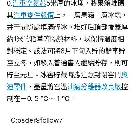
0.
汽車空氣芯
5米厚的冰塊，將果箱堆碼
其
汽車零件報價
上，一層果箱一層冰塊，
并于間隙處填滿碎冰。堆好后頂部覆蓋厚
約1米的稻草等隔熱材料，以保持溫度相
對穩定。該法可將8月下旬入貯的鮮李貯
至立冬，如移入普通窖內繼續貯存，則可
貯至元旦。冰窖貯藏時應注意封閉窖門
奧
迪零件
，盡量將窖溫
油氣分離器改良版
控
制在－0. 5 ℃～ 1 ℃。
TC:osder9follow7