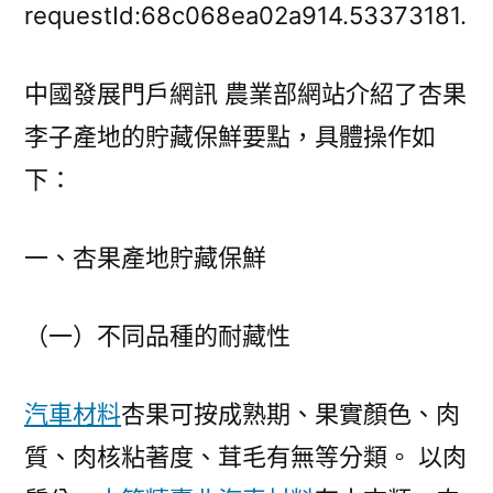
斯
requestId:68c068ea02a914.53373181.
德
臺
中國發展門戶網訊 農業部網站介紹了杏果
北
李子產地的貯藏保鮮要點，具體操作如
汽
車
下：
[加
工
一、杏果產地貯藏保鮮
技
術]
杏
（一）不同品種的耐藏性
果
李
汽車材料
杏果可按成熟期、果實顏色、肉
子
產
質、肉核粘著度、茸毛有無等分類。 以肉
地