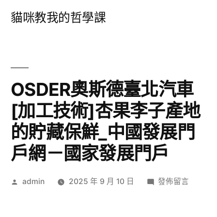
跳
貓咪教我的哲學課
至
主
要
內
OSDER奧斯德臺北汽車
容
[加工技術]杏果李子產地
的貯藏保鮮_中國發展門
戶網－國家發展門戶
作
在
admin
2025 年 9 月 10 日
發佈留言
者:
〈OSDER
奧