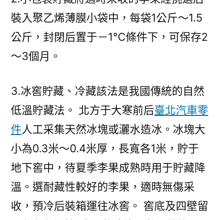
裝入聚乙烯薄膜小袋中，每袋1公斤～1.5
公斤，封閉后置于－1℃條件下，可保存2
～3個月。
3.冰窖貯藏、冷藏該法是我國傳統的自然
低溫貯藏法。 北方于大寒前后
臺北汽車零
件
人工采集天然冰塊或灑水造冰。冰塊大
小為0.3米～0.4米厚，長寬各1米，貯于
地下窖中，待夏季李果成熟時用于貯藏降
溫。選耐藏性較好的李果，適時無傷采
收，預冷后裝箱運往冰窖。 窖底及四壁留