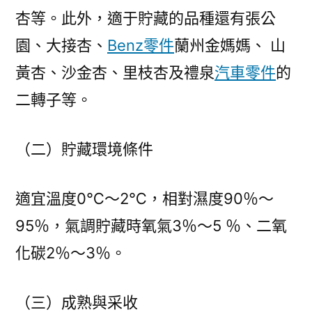
發
杏等。此外，適于貯藏的品種還有張公
展
園、大接杏、
Benz零件
蘭州金媽媽、 山
門
戶〉
黃杏、沙金杏、里枝杏及禮泉
汽車零件
的
二轉子等。
（二）貯藏環境條件
適宜溫度0℃～2℃，相對濕度90％～
95％，氣調貯藏時氧氣3％～5 ％、二氧
化碳2％～3％。
（三）成熟與采收