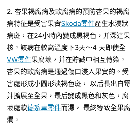
2. 杏果褐腐病及軟腐病的預防杏果的褐腐
病特征是受害果實
Skoda零件
產生水浸狀
病斑，在24小時內變成黑褐色，并深達果
核。該病在較高溫度下3天～4 天即使全
VW零件
果腐壞，并在貯藏中相互傳染。
杏果的軟腐病是通過傷口浸入果實的。受
害處形成小圓形淡褐色斑， 以后長出白霉
并擴展至全果，最后變成黑色和灰色，腐
壞處軟
德系車零件
而濕， 最終導致全果腐
爛。