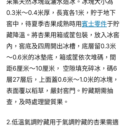
采集天然冰塊或灑水造冰。冰塊大小為
0.3米～0.4米厚，長寬各1米，貯于地下
窖中，待夏季杏果成熟時用
賓士零件
于貯
藏降溫。將杏果用箱或筐包裝，放入冰窖
內，窖底及四周開出冰槽，底層留0.3米
～0.6米的冰墊底，箱或筐依次堆碼，間
距6厘米～10厘米， 空隙填充碎冰，碼6
層27層后，上面蓋0.6米～1.0米的冰塊，
表面覆以稻草，嚴封窖門。貯藏期需抽
查，及時處理變質果。
2.低溫氣調貯藏用于氣調貯藏的杏果需適