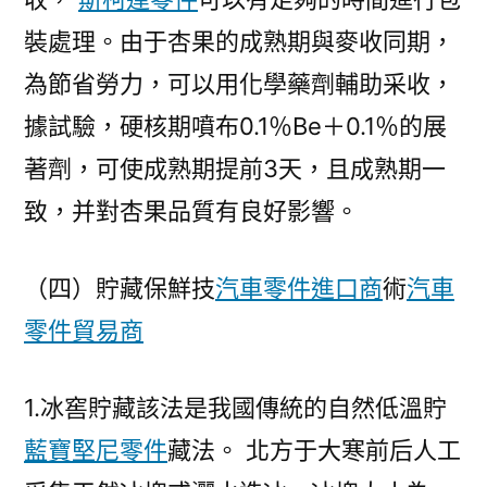
裝處理。由于杏果的成熟期與麥收同期，
為節省勞力，可以用化學藥劑輔助采收，
據試驗，硬核期噴布0.1％Be＋0.1％的展
著劑，可使成熟期提前3天，且成熟期一
致，并對杏果品質有良好影響。
（四）貯藏保鮮技
汽車零件進口商
術
汽車
零件貿易商
1.冰窖貯藏該法是我國傳統的自然低溫貯
藍寶堅尼零件
藏法。 北方于大寒前后人工