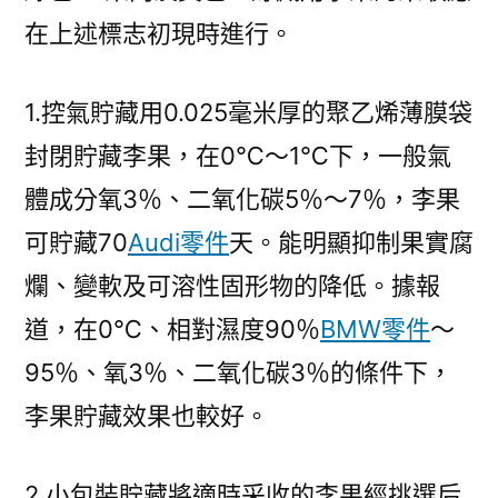
在上述標志初現時進行。
1.控氣貯藏用0.025毫米厚的聚乙烯薄膜袋
封閉貯藏李果，在0℃～1℃下，一般氣
體成分氧3％、二氧化碳5％～7％，李果
可貯藏70
Audi零件
天。能明顯抑制果實腐
爛、變軟及可溶性固形物的降低。據報
道，在0℃、相對濕度90％
BMW零件
～
95％、氧3％、二氧化碳3％的條件下，
李果貯藏效果也較好。
2.小包裝貯藏將適時采收的李果經挑選后