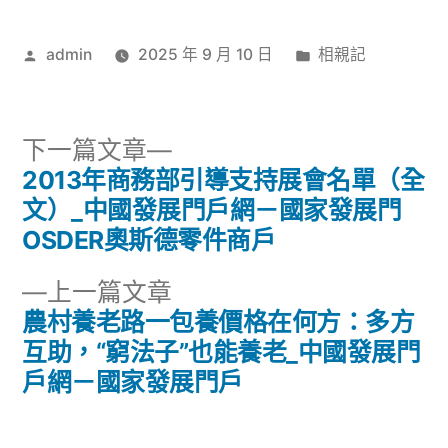
作
分
admin
2025 年 9 月 10 日
相親記
者:
類:
下
下一篇文章
一
2013年商務部引導支持展會名單（全
文
篇
文）_中國發展門戶網－國家發展門
章
文
OSDER奧斯德零件商戶
章:
導
下
上一篇文章
一
農村養老路一包養價格在何方：多方
覽
篇
互助，“窮法子”也能養老_中國發展門
文
戶網－國家發展門戶
章: