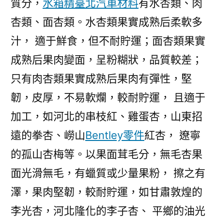
質分，
水箱精
臺北汽車材料
有水杏類、肉
的
貯
杏類、面杏類。水杏類果實成熟后柔軟多
藏
汁， 適于鮮食，但不耐貯運；面杏類果實
保
成熟后果肉變面，呈粉糊狀，品質較差；
鮮
_
只有肉杏類果實成熟后果肉有彈性，堅
中
韌，皮厚，不易軟爛，較耐貯運， 且適于
國
發
加工，如河北的串枝紅、雞蛋杏，山東招
展
遠的拳杏、嶗山
Bentley零件
紅杏， 遼寧
門
的孤山杏梅等。以果面茸毛分，無毛杏果
戶
網
面光滑無毛，有蠟質或少量果粉， 擦之有
－
澤，果肉堅韌，較耐貯運，如甘肅敦煌的
國
家
李光杏，河北隆化的李子杏、 平鄉的油光